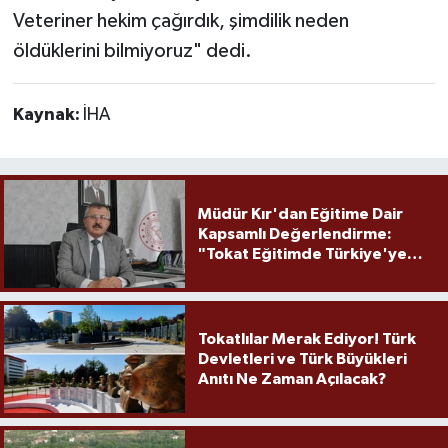
Veteriner hekim çağırdık, şimdilik neden
öldüklerini bilmiyoruz" dedi.
Kaynak:
İHA
Müdür Kır'dan Eğitime Dair
Kapsamlı Değerlendirme:
"Tokat Eğitimde Türkiye'ye
Örnek Olmaya Devam Ediyor"
Tokatlılar Merak Ediyor! Türk
Devletleri ve Türk Büyükleri
Anıtı Ne Zaman Açılacak?