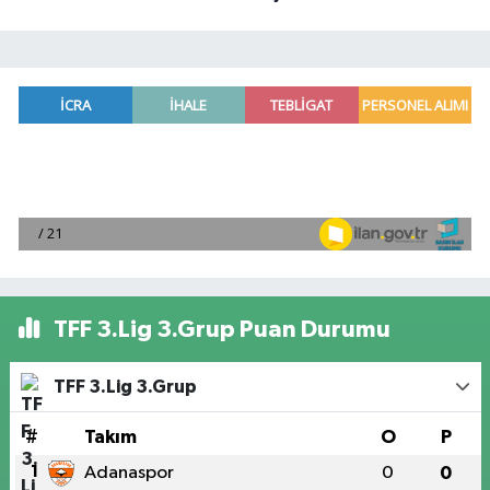
TFF 3.Lig 3.Grup Puan Durumu
TFF 3.Lig 3.Grup
#
Takım
O
P
1
Adanaspor
0
0