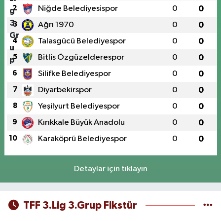
2
Niğde Belediyesispor
0
0
3
Ağrı 1970
0
0
4
Talasgücü Belediyespor
0
0
5
Bitlis Özgüzelderespor
0
0
6
Silifke Belediyespor
0
0
7
Diyarbekirspor
0
0
8
Yeşilyurt Belediyespor
0
0
9
Kırıkkale Büyük Anadolu
0
0
10
Karaköprü Belediyespor
0
0
Detaylar için tıklayın
TFF 3.Lig 3.Grup Fikstür