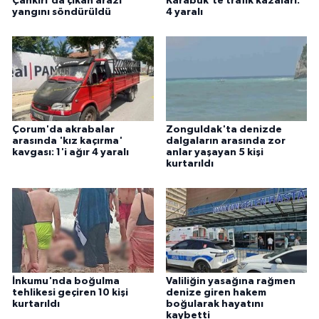
Çankırı'da çıkan arazi
Karabük'te trafik kazaları:
yangını söndürüldü
4 yaralı
Çorum'da akrabalar
Zonguldak'ta denizde
arasında 'kız kaçırma'
dalgaların arasında zor
kavgası: 1'i ağır 4 yaralı
anlar yaşayan 5 kişi
kurtarıldı
İnkumu'nda boğulma
Valiliğin yasağına rağmen
tehlikesi geçiren 10 kişi
denize giren hakem
kurtarıldı
boğularak hayatını
kaybetti