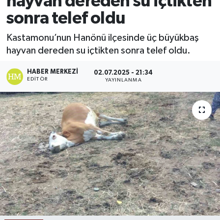
hayvan dereden su içtikten
sonra telef oldu
Ekonomi
Kastamonu’nun Hanönü ilçesinde üç büyükbaş
Sağlık
hayvan dereden su içtikten sonra telef oldu.
Tokat Haber
HABER MERKEZI
02.07.2025 - 21:34
EDITÖR
YAYINLANMA