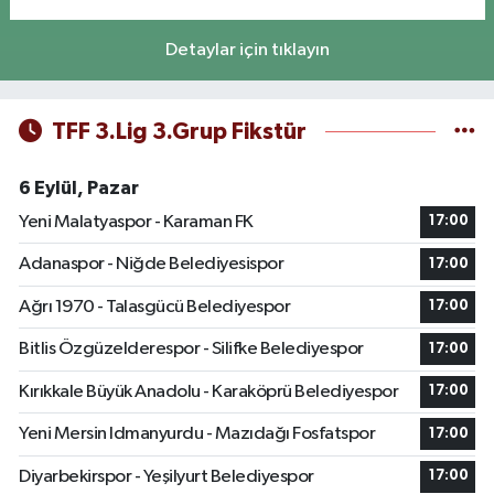
Detaylar için tıklayın
TFF 3.Lig 3.Grup Fikstür
6 Eylül, Pazar
Yeni Malatyaspor - Karaman FK
17:00
Adanaspor - Niğde Belediyesispor
17:00
Ağrı 1970 - Talasgücü Belediyespor
17:00
Bitlis Özgüzelderespor - Silifke Belediyespor
17:00
Kırıkkale Büyük Anadolu - Karaköprü Belediyespor
17:00
Yeni Mersin Idmanyurdu - Mazıdağı Fosfatspor
17:00
Diyarbekirspor - Yeşilyurt Belediyespor
17:00