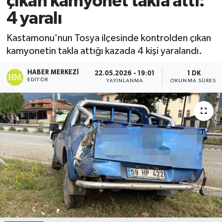
çıkan kamyonet takla attı:
4 yaralı
Ekonomi
Kastamonu'nun Tosya ilçesinde kontrolden çıkan
Sağlık
kamyonetin takla attığı kazada 4 kişi yaralandı.
Tokat Haber
HABER MERKEZI
22.05.2026 - 19:01
1 DK
EDITÖR
YAYINLANMA
OKUNMA SÜRESI