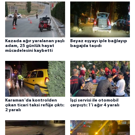
Kazada ağır yaralanan yaşlı
Beyaz eşyayı iple bağlayıp
adam, 25 günlük hayat
bagajda taşıdı
mücadelesini kaybetti
Karaman'da kontrolden
İşçi servisi ile otomobil
çıkan ticari taksi refüje çıktı:
çarpıştı: 1'i ağır 4 yaralı
2 yaralı