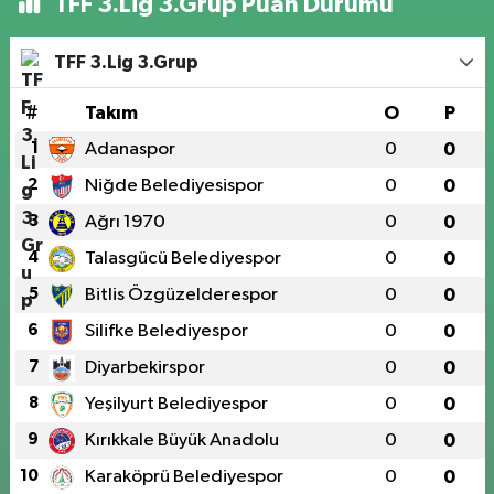
TFF 3.Lig 3.Grup Puan Durumu
TFF 3.Lig 3.Grup
#
Takım
O
P
1
Adanaspor
0
0
2
Niğde Belediyesispor
0
0
3
Ağrı 1970
0
0
4
Talasgücü Belediyespor
0
0
5
Bitlis Özgüzelderespor
0
0
6
Silifke Belediyespor
0
0
7
Diyarbekirspor
0
0
8
Yeşilyurt Belediyespor
0
0
9
Kırıkkale Büyük Anadolu
0
0
10
Karaköprü Belediyespor
0
0