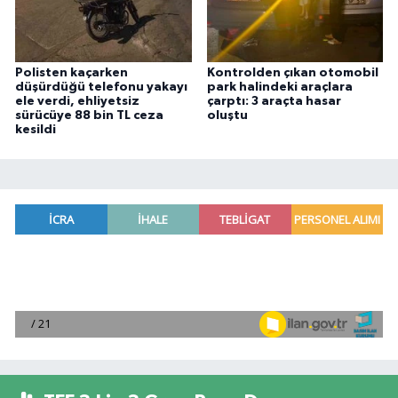
Polisten kaçarken
Kontrolden çıkan otomobil
düşürdüğü telefonu yakayı
park halindeki araçlara
ele verdi, ehliyetsiz
çarptı: 3 araçta hasar
sürücüye 88 bin TL ceza
oluştu
kesildi