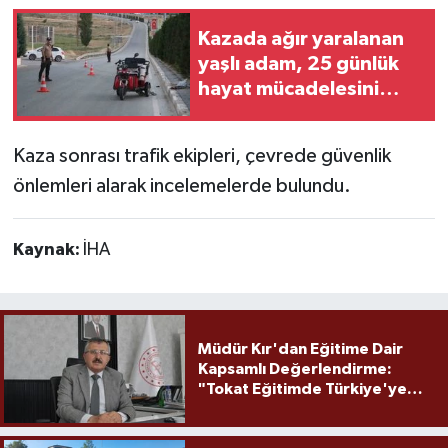
Kazada ağır yaralanan
yaşlı adam, 25 günlük
hayat mücadelesini
kaybetti
Kaza sonrası trafik ekipleri, çevrede güvenlik
önlemleri alarak incelemelerde bulundu.
Kaynak:
İHA
Müdür Kır'dan Eğitime Dair
Kapsamlı Değerlendirme:
"Tokat Eğitimde Türkiye'ye
Örnek Olmaya Devam Ediyor"