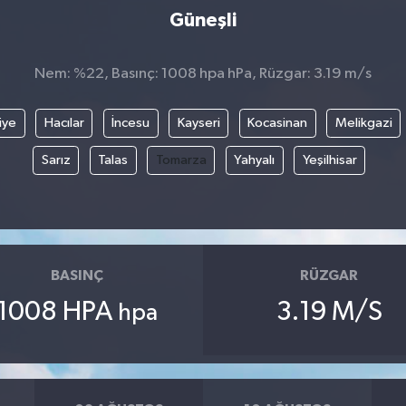
Güneşli
Nem: %22, Basınç: 1008 hpa hPa, Rüzgar: 3.19 m/s
iye
Hacılar
İncesu
Kayseri
Kocasinan
Melikgazi
Sarız
Talas
Tomarza
Yahyalı
Yeşilhisar
BASINÇ
RÜZGAR
1008 HPA
3.19 M/S
hpa