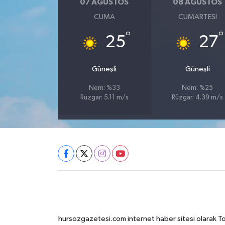
07 AĞUSTOS
08 AĞUSTOS
CUMA
CUMARTESI
°
°
25
27
Güneşli
Güneşli
Nem: %33
Nem: %25
Rüzgar: 5.11 m/s
Rüzgar: 4.39 m/s
hursozgazetesi.com internet haber sitesi olarak Tokat