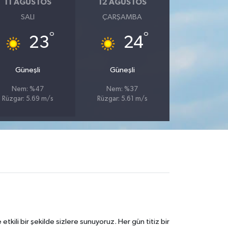
11 AĞUSTOS
12 AĞUSTOS
SALI
ÇARŞAMBA
°
°
23
24
Güneşli
Güneşli
Nem: %47
Nem: %37
Rüzgar: 5.69 m/s
Rüzgar: 5.61 m/s
tkili bir şekilde sizlere sunuyoruz. Her gün titiz bir