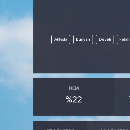
Ekonomi
Sağlık
Akkışla
Bünyan
Develi
Felah
Tokat Haber
NEM
%22