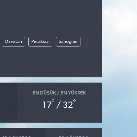
Özvatan
Pınarbaşı
Sarıoğlan
EN DÜŞÜK / EN YÜKSEK
°
°
17
/ 32