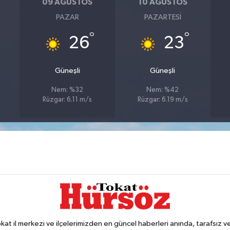
09 AĞUSTOS
10 AĞUSTOS
PAZAR
PAZARTESI
°
°
26
23
Güneşli
Güneşli
Nem: %32
Nem: %42
Rüzgar: 6.11 m/s
Rüzgar: 6.19 m/s
 il merkezi ve ilçelerimizden en güncel haberleri anında, tarafsız ve e