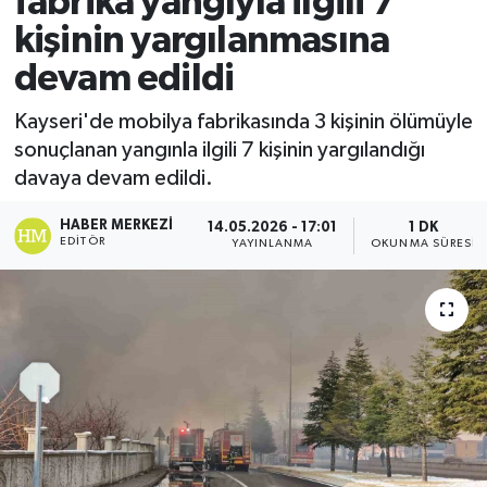
fabrika yangıyla ilgili 7
kişinin yargılanmasına
Ekonomi
devam edildi
Sağlık
Kayseri'de mobilya fabrikasında 3 kişinin ölümüyle
sonuçlanan yangınla ilgili 7 kişinin yargılandığı
Tokat Haber
davaya devam edildi.
HABER MERKEZI
14.05.2026 - 17:01
1 DK
EDITÖR
YAYINLANMA
OKUNMA SÜRESI