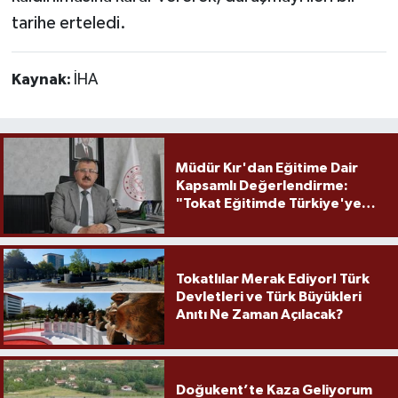
tarihe erteledi.
Kaynak:
İHA
Müdür Kır'dan Eğitime Dair
Kapsamlı Değerlendirme:
"Tokat Eğitimde Türkiye'ye
Örnek Olmaya Devam Ediyor"
Tokatlılar Merak Ediyor! Türk
Devletleri ve Türk Büyükleri
Anıtı Ne Zaman Açılacak?
Doğukent’te Kaza Geliyorum