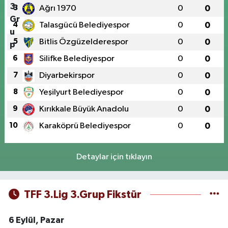
3
Ağrı 1970
0
0
4
Talasgücü Belediyespor
0
0
5
Bitlis Özgüzelderespor
0
0
6
Silifke Belediyespor
0
0
7
Diyarbekirspor
0
0
8
Yeşilyurt Belediyespor
0
0
9
Kırıkkale Büyük Anadolu
0
0
10
Karaköprü Belediyespor
0
0
Detaylar için tıklayın
TFF 3.Lig 3.Grup Fikstür
6 Eylül, Pazar