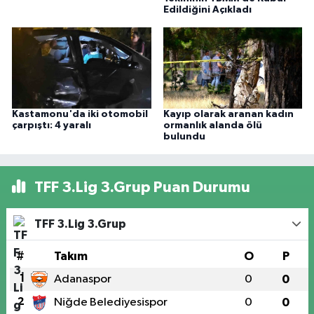
Edildiğini Açıkladı
Kastamonu'da iki otomobil
Kayıp olarak aranan kadın
çarpıştı: 4 yaralı
ormanlık alanda ölü
bulundu
TFF 3.Lig 3.Grup Puan Durumu
TFF 3.Lig 3.Grup
#
Takım
O
P
1
Adanaspor
0
0
2
Niğde Belediyesispor
0
0