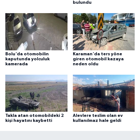
bulundu
Bolu'da otomobilin
Karaman'da ters yöne
kaputunda yolculuk
giren otomobil kazaya
kamerada
neden oldu
Takla atan otomobildeki 2
Alevlere teslim olan ev
kişi hayatını kaybetti
kullanılmaz hale geldi