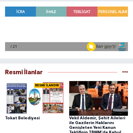
Resmi İlanlar
RESMİ İLANDIR
Tokat Belediyesi
Vekil Aldemir, Şehit Aileleri
ile Gazilerin Haklarını
Genişleten Yeni Kanun
Teklifinin TBMM’de Kabul