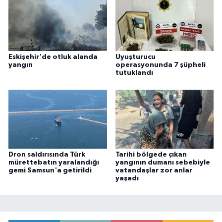
Eskişehir'de otluk alanda
Uyuşturucu
yangın
operasyonunda 7 şüpheli
tutuklandı
Dron saldırısında Türk
Tarihi bölgede çıkan
mürettebatın yaralandığı
yangının dumanı sebebiyle
gemi Samsun'a getirildi
vatandaşlar zor anlar
yaşadı