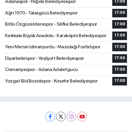
Adanaspor - Niğde Belediyesispor
17:00
Ağrı 1970 - Talasgücü Belediyespor
17:00
Bitlis Özgüzelderespor - Silifke Belediyespor
17:00
Kırıkkale Büyük Anadolu - Karaköprü Belediyespor
17:00
Yeni Mersin Idmanyurdu - Mazıdağı Fosfatspor
17:00
Diyarbekirspor - Yeşilyurt Belediyespor
17:00
Osmaniyespor - Adana Adaletgucu
17:00
Yozgat Bld Bozokspor - Kırşehir Belediyespor
17:00