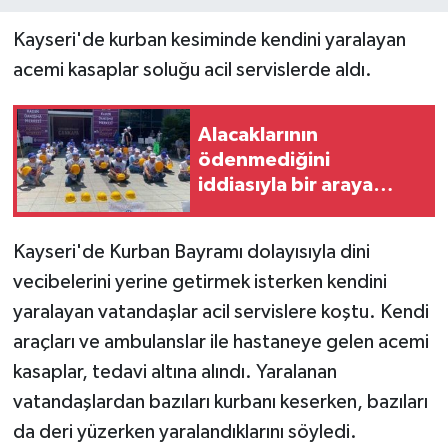
Kayseri'de kurban kesiminde kendini yaralayan
acemi kasaplar soluğu acil servislerde aldı.
Alacaklarının
ödenmediğini
iddiasıyla bir araya
gelen Doruk Madencilik
çalışanları, Çankaya
Kayseri'de Kurban Bayramı dolayısıyla dini
Belediyesi önünde
vecibelerini yerine getirmek isterken kendini
eylem yaptı
yaralayan vatandaşlar acil servislere koştu. Kendi
araçları ve ambulanslar ile hastaneye gelen acemi
kasaplar, tedavi altına alındı. Yaralanan
vatandaşlardan bazıları kurbanı keserken, bazıları
da deri yüzerken yaralandıklarını söyledi.