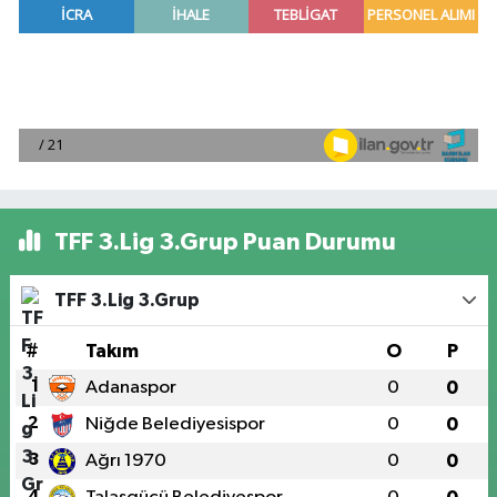
TFF 3.Lig 3.Grup Puan Durumu
TFF 3.Lig 3.Grup
#
Takım
O
P
1
Adanaspor
0
0
2
Niğde Belediyesispor
0
0
3
Ağrı 1970
0
0
4