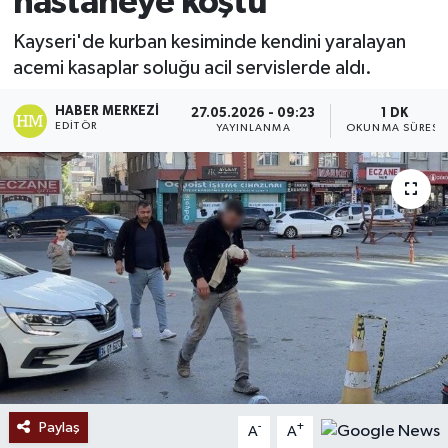
hastaneye koştu
Ekonomi
Kayseri'de kurban kesiminde kendini yaralayan
acemi kasaplar soluğu acil servislerde aldı.
Sağlık
HABER MERKEZI
27.05.2026 - 09:23
1 DK
EDITÖR
YAYINLANMA
OKUNMA SÜRESI
Tokat Haber
Paylaş
-
+
A
A