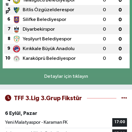
Talasgücü Belediyespor
0
0
5
Bitlis Özgüzelderespor
0
0
6
Silifke Belediyespor
0
0
7
Diyarbekirspor
0
0
8
Yeşilyurt Belediyespor
0
0
9
Kırıkkale Büyük Anadolu
0
0
10
Karaköprü Belediyespor
0
0
Detaylar için tıklayın
TFF 3.Lig 3.Grup Fikstür
6 Eylül, Pazar
Yeni Malatyaspor - Karaman FK
17:00