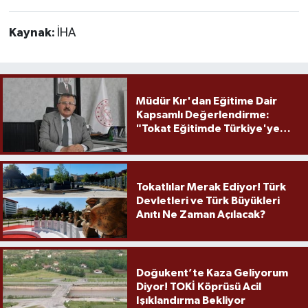
Kaynak:
İHA
Müdür Kır'dan Eğitime Dair
Kapsamlı Değerlendirme:
"Tokat Eğitimde Türkiye'ye
Örnek Olmaya Devam Ediyor"
Tokatlılar Merak Ediyor! Türk
Devletleri ve Türk Büyükleri
Anıtı Ne Zaman Açılacak?
Doğukent’te Kaza Geliyorum
Diyor! TOKİ Köprüsü Acil
Işıklandırma Bekliyor