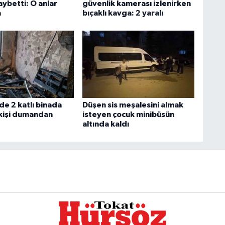
aybetti: O anlar
güvenlik kamerası izlenirken
a
bıçaklı kavga: 2 yaralı
de 2 katlı binada
Düşen sis meşalesini almak
 kişi dumandan
isteyen çocuk minibüsün
altında kaldı