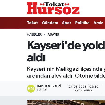
Tokat
Nöbetçi Eczaneler
Tokat
Gündem
Spor
Politika
Arşiv
Türkiye Gündemi
Hava Durumu
HABERLER
ASAYIŞ
Kayseri'de yold
Gündem
Tokat Namaz Vakitleri
aldı
Asayiş
Trafik Durumu
Spor
Süper Lig Puan Durumu ve Fikstür
Kayseri'nin Melikgazi ilçesind
ardından alev aldı. Otomobild
Politika
Tüm Manşetler
HABER MERKEZI
24.05.2026 - 02:40
Tokat Spor
Son Dakika Haberleri
EDITÖR
YAYINLANMA
Eğitim
Haber Arşivi