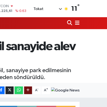
°
TCOIN
11
Tokat
.225,61
%-0.63
OLAR
,7143
%0.16
URO
,0317
%-0.02
ERLİN
,2463
%0.07
l sanayide alev
AM ALTIN
10.40
%0.45
ST100
.799
%70
l, sanayiye park edilmesinin
meden söndürüldü.
-
+
A
A