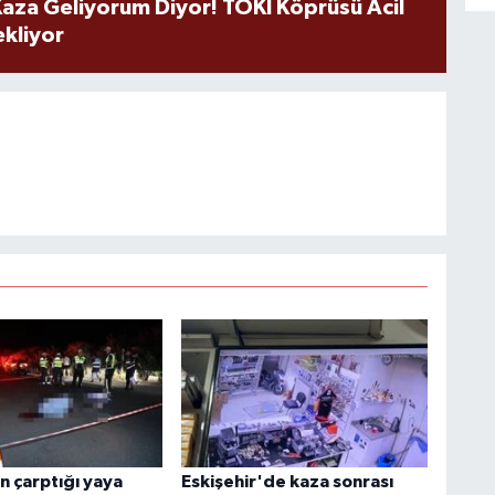
aza Geliyorum Diyor! TOKİ Köprüsü Acil
ekliyor
n çarptığı yaya
Eskişehir'de kaza sonrası