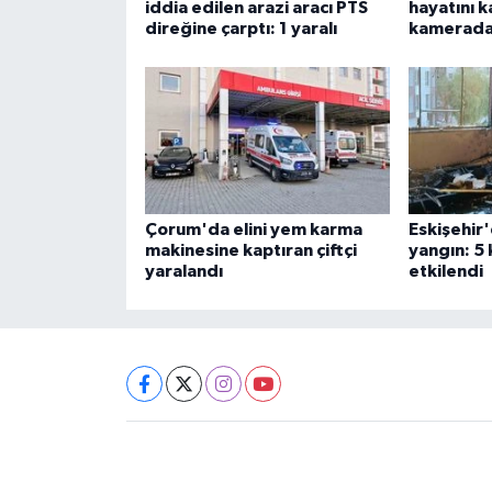
iddia edilen arazi aracı PTS
hayatını k
direğine çarptı: 1 yaralı
kamerad
Çorum'da elini yem karma
Eskişehir'
makinesine kaptıran çiftçi
yangın: 5
yaralandı
etkilendi