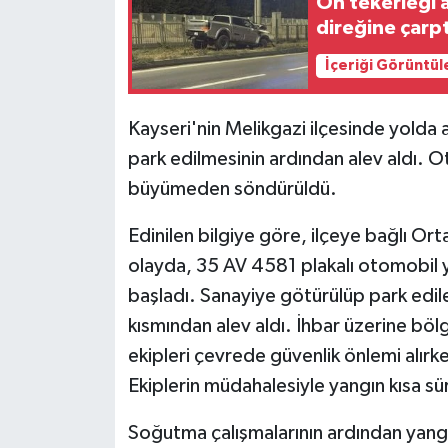
Ön tekerleği a
direğine çarptı
İçeriği Görüntül
Kayseri'nin Melikgazi ilçesinde yolda
park edilmesinin ardından alev aldı. 
büyümeden söndürüldü.
Edinilen bilgiye göre, ilçeye bağlı O
olayda, 35 AV 4581 plakalı otomobil
başladı. Sanayiye götürülüp park edil
kısmından alev aldı. İhbar üzerine bölge
ekipleri çevrede güvenlik önlemi alırke
Ekiplerin müdahalesiyle yangın kısa sür
Soğutma çalışmalarının ardından ya