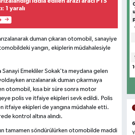
rızalandığı iddia edilen arazi aracı PTS
: 1 yaralı
e
 arızalanarak duman çıkaran otomobil, sanayiye
Otomobildeki yangın, ekiplerin müdahalesiyle
1
rta Sanayi Emekliler Sokak'ta meydana gelen
 yoldayken arızalanarak duman çıkarmaya
en otomobil, kısa bir süre sonra motor
ye polis ve itfaiye ekipleri sevk edildi. Polis
n itfaiye ekipleri de yangına müdahale etti.
ede kontrol altına alındı.
6
ngın tamamen söndürülürken otomobilde maddi
Y