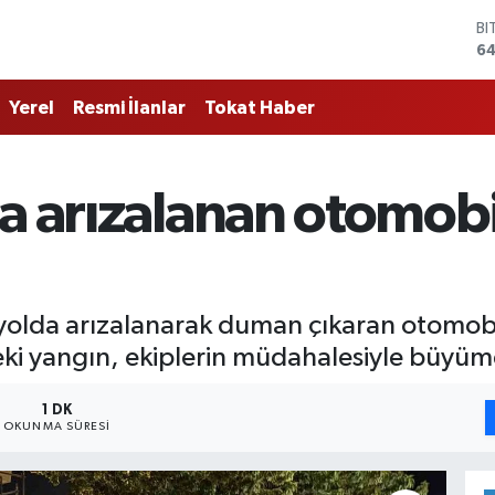
BI
64
D
47
Yerel
Resmi İlanlar
Tokat Haber
E
55
ST
64
a arızalanan otomobi
GR
65
Bİ
13
e yolda arızalanarak duman çıkaran otomobi
eki yangın, ekiplerin müdahalesiyle büyü
1 DK
OKUNMA SÜRESI