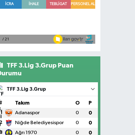
TFF 3.Lig 3.Grup Puan
Durumu
TFF 3.Lig 3.Grup
#
Takım
O
P
1
Adanaspor
0
0
2
Niğde Belediyesispor
0
0
3
Ağrı 1970
0
0