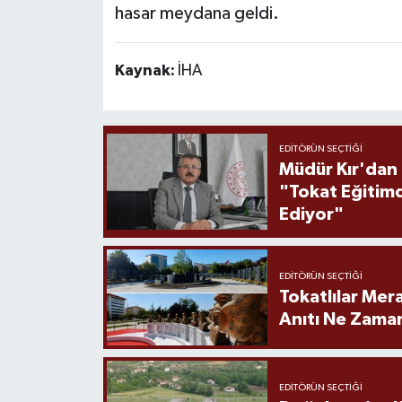
hasar meydana geldi.
Kaynak:
İHA
EDITÖRÜN SEÇTIĞI
Müdür Kır'dan
"Tokat Eğitim
Ediyor"
EDITÖRÜN SEÇTIĞI
Tokatlılar Mera
Anıtı Ne Zaman
EDITÖRÜN SEÇTIĞI