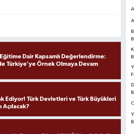
A
A
B
B
K
 Eğitime Dair Kapsamlı Değerlendirme:
B
de Türkiye'ye Örnek Olmaya Devam
Y
F
D
B
k Ediyor! Türk Devletleri ve Türk Büyükleri
O
 Açılacak?
Y
B