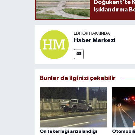
Doğukent’te K
Işıklandırma B
EDITÖR HAKKINDA
Haber Merkezi
Bunlar da ilginizi çekebilir
Ön tekerleği arızalandığı
Otomobili