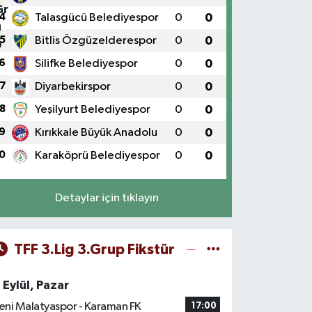
4
Talasgücü Belediyespor
0
0
5
Bitlis Özgüzelderespor
0
0
6
Silifke Belediyespor
0
0
7
Diyarbekirspor
0
0
8
Yeşilyurt Belediyespor
0
0
9
Kırıkkale Büyük Anadolu
0
0
0
Karaköprü Belediyespor
0
0
Detaylar için tıklayın
TFF 3.Lig 3.Grup Fikstür
 Eylül, Pazar
eni Malatyaspor - Karaman FK
17:00