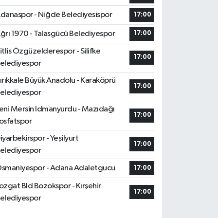
danaspor - Niğde Belediyesispor
17:00
ğrı 1970 - Talasgücü Belediyespor
17:00
itlis Özgüzelderespor - Silifke
17:00
elediyespor
ırıkkale Büyük Anadolu - Karaköprü
17:00
elediyespor
eni Mersin Idmanyurdu - Mazıdağı
17:00
osfatspor
iyarbekirspor - Yeşilyurt
17:00
elediyespor
smaniyespor - Adana Adaletgucu
17:00
ozgat Bld Bozokspor - Kırşehir
17:00
elediyespor