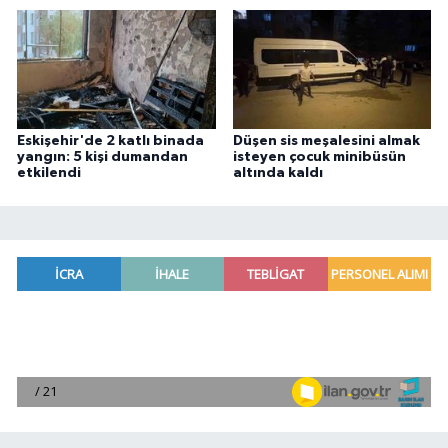
Eskişehir'de 2 katlı binada
Düşen sis meşalesini almak
yangın: 5 kişi dumandan
isteyen çocuk minibüsün
etkilendi
altında kaldı