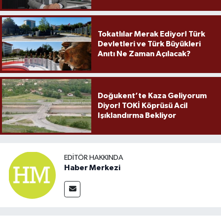
Örnek Olmaya Devam Ediyor"
Tokatlılar Merak Ediyor! Türk
Devletleri ve Türk Büyükleri
Anıtı Ne Zaman Açılacak?
Doğukent’te Kaza Geliyorum
Diyor! TOKİ Köprüsü Acil
Işıklandırma Bekliyor
EDITÖR HAKKINDA
Haber Merkezi