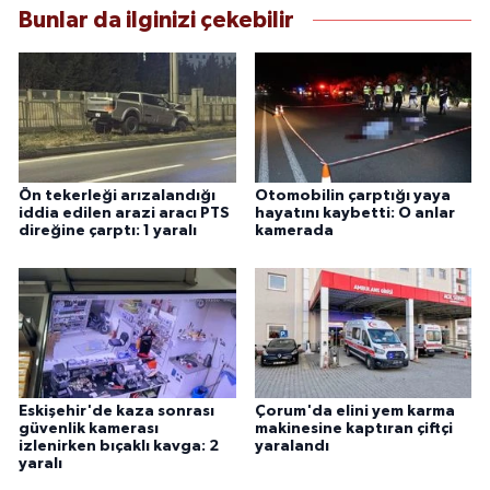
Bunlar da ilginizi çekebilir
Ön tekerleği arızalandığı
Otomobilin çarptığı yaya
iddia edilen arazi aracı PTS
hayatını kaybetti: O anlar
direğine çarptı: 1 yaralı
kamerada
Eskişehir'de kaza sonrası
Çorum'da elini yem karma
güvenlik kamerası
makinesine kaptıran çiftçi
izlenirken bıçaklı kavga: 2
yaralandı
yaralı