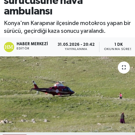
sürücüsüne hava
ambulansı
Ekonomi
Konya'nın Karapınar ilçesinde motokros yapan bir
Sağlık
sürücü, geçirdiği kaza sonucu yaralandı.
Tokat Haber
HABER MERKEZI
31.05.2026 - 20:42
1 DK
EDITÖR
YAYINLANMA
OKUNMA SÜRESI