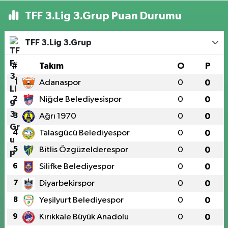
TFF 3.Lig 3.Grup Puan Durumu
TFF 3.Lig 3.Grup
#
Takım
O
P
1
Adanaspor
0
0
2
Niğde Belediyesispor
0
0
3
Ağrı 1970
0
0
4
Talasgücü Belediyespor
0
0
5
Bitlis Özgüzelderespor
0
0
6
Silifke Belediyespor
0
0
7
Diyarbekirspor
0
0
8
Yeşilyurt Belediyespor
0
0
9
Kırıkkale Büyük Anadolu
0
0