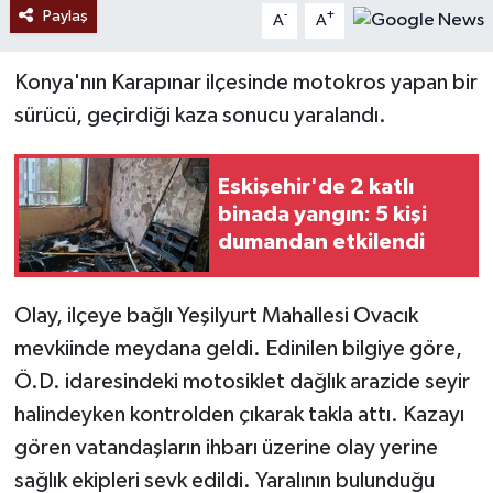
Paylaş
-
+
A
A
Konya'nın Karapınar ilçesinde motokros yapan bir
sürücü, geçirdiği kaza sonucu yaralandı.
Eskişehir'de 2 katlı
binada yangın: 5 kişi
dumandan etkilendi
Olay, ilçeye bağlı Yeşilyurt Mahallesi Ovacık
mevkiinde meydana geldi. Edinilen bilgiye göre,
Ö.D. idaresindeki motosiklet dağlık arazide seyir
halindeyken kontrolden çıkarak takla attı. Kazayı
gören vatandaşların ihbarı üzerine olay yerine
sağlık ekipleri sevk edildi. Yaralının bulunduğu