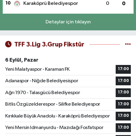
10
Karaköprü Belediyespor
0
0
Detaylar için tıklayın
TFF 3.Lig 3.Grup Fikstür
6 Eylül, Pazar
Yeni Malatyaspor - Karaman FK
17:00
Adanaspor - Niğde Belediyesispor
17:00
Ağrı 1970 - Talasgücü Belediyespor
17:00
Bitlis Özgüzelderespor - Silifke Belediyespor
17:00
Kırıkkale Büyük Anadolu - Karaköprü Belediyespor
17:00
Yeni Mersin Idmanyurdu - Mazıdağı Fosfatspor
17:00