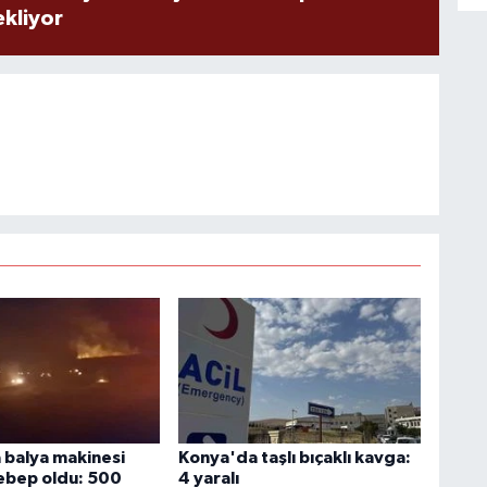
ekliyor
balya makinesi
Konya'da taşlı bıçaklı kavga:
ebep oldu: 500
4 yaralı