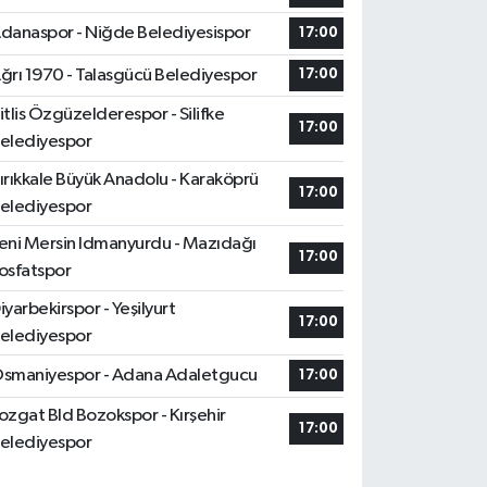
danaspor - Niğde Belediyesispor
17:00
ğrı 1970 - Talasgücü Belediyespor
17:00
itlis Özgüzelderespor - Silifke
17:00
elediyespor
ırıkkale Büyük Anadolu - Karaköprü
17:00
elediyespor
eni Mersin Idmanyurdu - Mazıdağı
17:00
osfatspor
iyarbekirspor - Yeşilyurt
17:00
elediyespor
smaniyespor - Adana Adaletgucu
17:00
ozgat Bld Bozokspor - Kırşehir
17:00
elediyespor