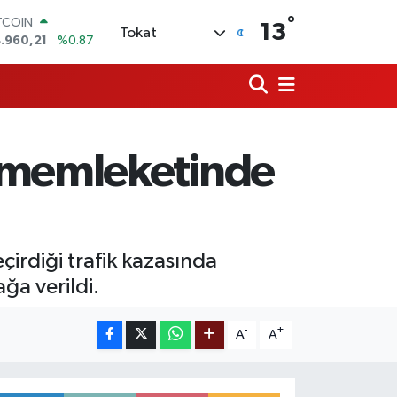
°
TCOIN
13
Tokat
.960,21
%0.87
OLAR
,7436
%0.18
URO
,2510
%0.32
ERLİN
,4811
%0.38
i memleketinde
AM ALTIN
660.55
%0.03
ST100
.779
%-14
irdiği trafik kazasında
ğa verildi.
-
+
A
A