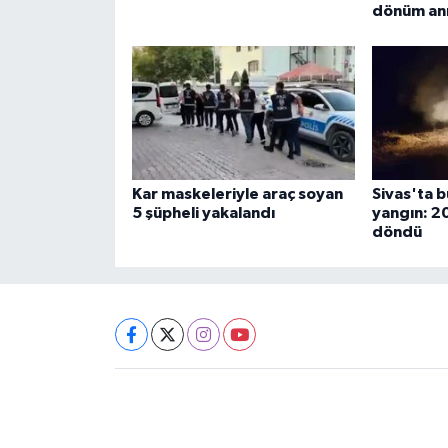
dönüm anı
Kar maskeleriyle araç soyan
Sivas'ta 
5 şüpheli yakalandı
yangın: 2
döndü