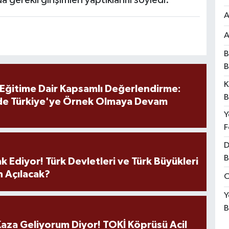
A
A
B
B
K
 Eğitime Dair Kapsamlı Değerlendirme:
B
de Türkiye'ye Örnek Olmaya Devam
Y
F
D
B
k Ediyor! Türk Devletleri ve Türk Büyükleri
 Açılacak?
O
Y
B
aza Geliyorum Diyor! TOKİ Köprüsü Acil