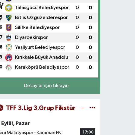
4
Talasgücü Belediyespor
0
0
5
Bitlis Özgüzelderespor
0
0
6
Silifke Belediyespor
0
0
7
Diyarbekirspor
0
0
8
Yeşilyurt Belediyespor
0
0
9
Kırıkkale Büyük Anadolu
0
0
0
Karaköprü Belediyespor
0
0
Detaylar için tıklayın
TFF 3.Lig 3.Grup Fikstür
 Eylül, Pazar
eni Malatyaspor - Karaman FK
17:00