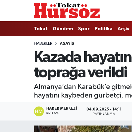
Tokat
Nöbetçi Eczaneler
Tokat
Gündem
Spor
Politika
Arşiv
Türkiye Gündemi
Hava Durumu
HABERLER
ASAYIŞ
Kazada hayatın
Gündem
Tokat Namaz Vakitleri
toprağa verildi
Asayiş
Trafik Durumu
Spor
Süper Lig Puan Durumu ve Fikstür
Almanya’dan Karabük’e gitmek ü
hayatını kaybeden gurbetçi, me
Politika
Tüm Manşetler
HABER MERKEZI
04.09.2025 - 14:11
Tokat Spor
Son Dakika Haberleri
EDITÖR
YAYINLANMA
Eğitim
Haber Arşivi