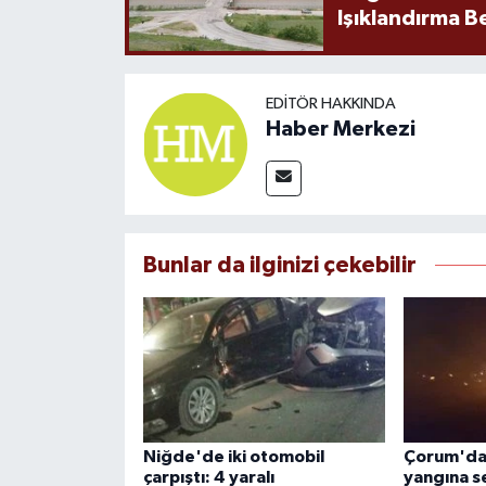
Işıklandırma B
EDITÖR HAKKINDA
Haber Merkezi
Bunlar da ilginizi çekebilir
Niğde'de iki otomobil
Çorum'da 
çarpıştı: 4 yaralı
yangına s