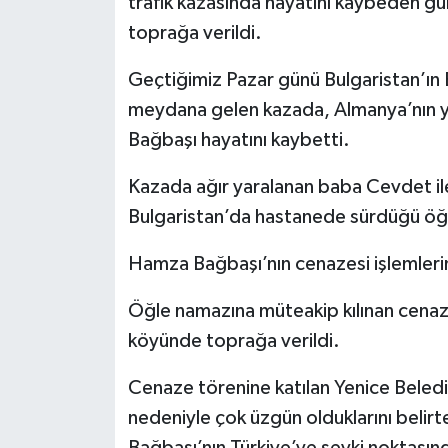
trafik kazasında hayatını kaybeden gu
toprağa verildi.
Geçtiğimiz Pazar günü Bulgaristan’ın Be
meydana gelen kazada, Almanya’nın ya
Bağbaşı hayatını kaybetti.
Kazada ağır yaralanan baba Cevdet ile
Bulgaristan’da hastanede sürdüğü öğr
Hamza Bağbaşı’nın cenazesi işlemlerin 
Öğle namazına müteakip kılınan cenaz
köyünde toprağa verildi.
Cenaze törenine katılan Yenice Beled
nedeniyle çok üzgün olduklarını belirt
Bağbaşı’nın Türkiye’ye sevki noktasında