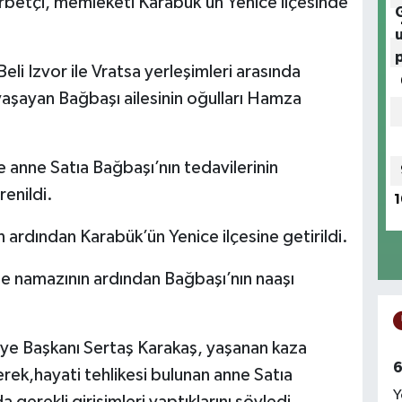
rbetçi, memleketi Karabük’ün Yenice ilçesinde
li Izvor ile Vratsa yerleşimleri arasında
şayan Bağbaşı ailesinin oğulları Hamza
 anne Satıa Bağbaşı’nın tedavilerinin
enildi.
1
ardından Karabük’ün Yenice ilçesine getirildi.
e namazının ardından Bağbaşı’nın naaşı
iye Başkanı Sertaş Karakaş, yaşanan kaza
6
erek,hayati tehlikesi bulunan anne Satıa
Y
 gerekli girişimleri yaptıklarını söyledi.