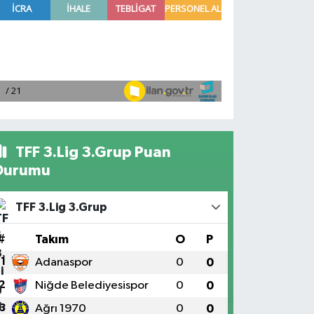
TFF 3.Lig 3.Grup Puan
Durumu
TFF 3.Lig 3.Grup
#
Takım
O
P
1
Adanaspor
0
0
2
Niğde Belediyesispor
0
0
3
Ağrı 1970
0
0