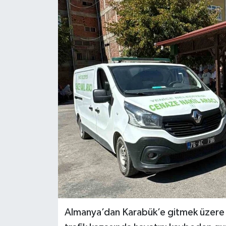
Ekonomi
Sağlık
Tokat Haber
Almanya’dan Karabük’e gitmek üzere yo