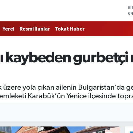
BI
64
D
47
Yerel
Resmi İlanlar
Tokat Haber
E
55
ST
64
ı kaybeden gurbetç
GR
6
Bİ
13
zere yola çıkan ailenin Bulgaristan’da geç
mleketi Karabük’ün Yenice ilçesinde topra