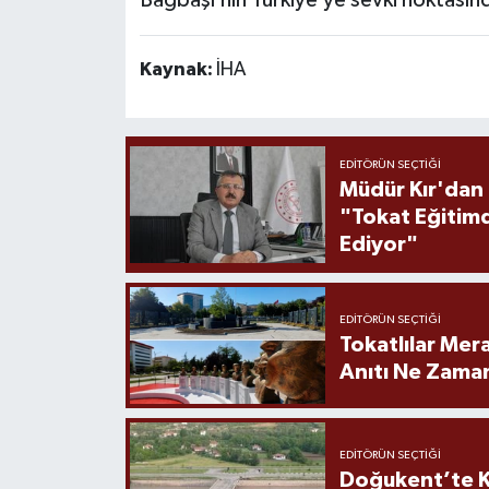
Kaynak:
İHA
EDITÖRÜN SEÇTIĞI
Müdür Kır'dan
"Tokat Eğitim
Ediyor"
EDITÖRÜN SEÇTIĞI
Tokatlılar Mera
Anıtı Ne Zaman
EDITÖRÜN SEÇTIĞI
Doğukent’te K