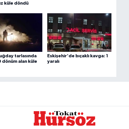
z küle döndü
buğday tarlasında
Eskişehir'de bıçaklı kavga: 1
0 dönüm alan küle
yaralı