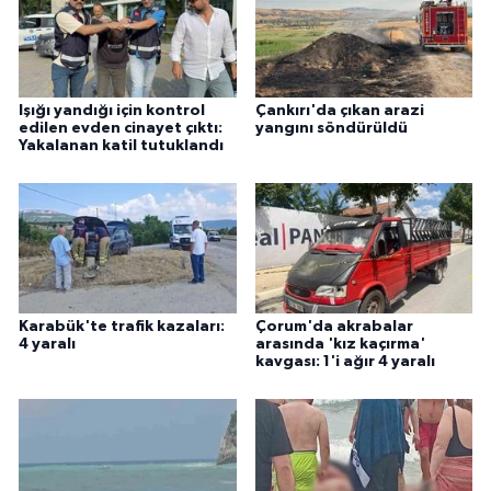
Işığı yandığı için kontrol
Çankırı'da çıkan arazi
edilen evden cinayet çıktı:
yangını söndürüldü
Yakalanan katil tutuklandı
Karabük'te trafik kazaları:
Çorum'da akrabalar
4 yaralı
arasında 'kız kaçırma'
kavgası: 1'i ağır 4 yaralı