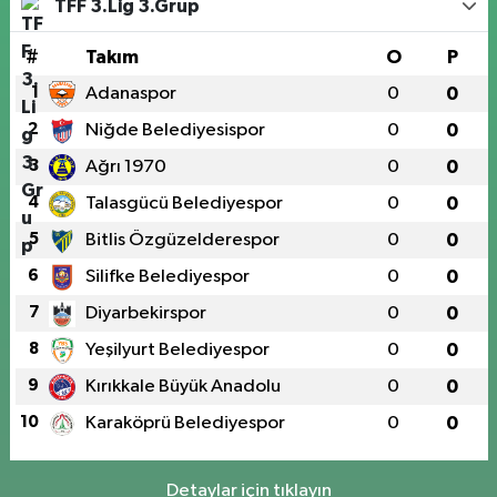
TFF 3.Lig 3.Grup
#
Takım
O
P
1
Adanaspor
0
0
2
Niğde Belediyesispor
0
0
3
Ağrı 1970
0
0
4
Talasgücü Belediyespor
0
0
5
Bitlis Özgüzelderespor
0
0
6
Silifke Belediyespor
0
0
7
Diyarbekirspor
0
0
8
Yeşilyurt Belediyespor
0
0
9
Kırıkkale Büyük Anadolu
0
0
10
Karaköprü Belediyespor
0
0
Detaylar için tıklayın