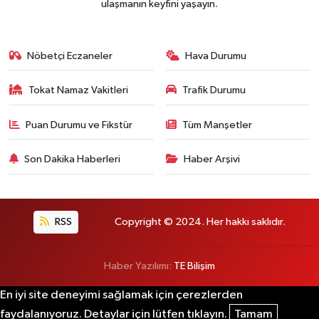
ulaşmanın keyfini yaşayın.
Nöbetçi Eczaneler
Hava Durumu
Tokat Namaz Vakitleri
Trafik Durumu
Puan Durumu ve Fikstür
Tüm Manşetler
Son Dakika Haberleri
Haber Arşivi
RSS
Copyright © 2024. Her hakkı saklıdır.
Haber Yazılımı:
TE Bilişim
En iyi site deneyimi sağlamak için çerezlerden
faydalanıyoruz. Detaylar için lütfen tıklayın.
Tamam