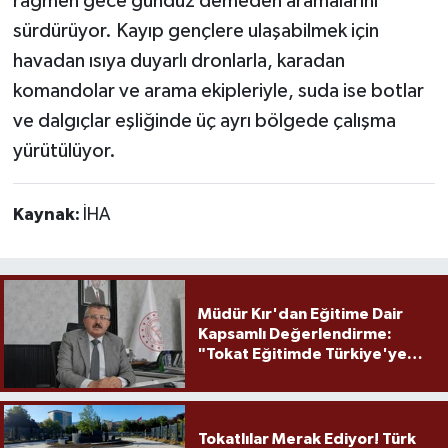
rağmen gece gündüz demeden aramalarını
sürdürüyor. Kayıp gençlere ulaşabilmek için
havadan ısıya duyarlı dronlarla, karadan
komandolar ve arama ekipleriyle, suda ise botlar
ve dalgıçlar eşliğinde üç ayrı bölgede çalışma
yürütülüyor.
Kaynak:
İHA
Müdür Kır'dan Eğitime Dair
Kapsamlı Değerlendirme:
"Tokat Eğitimde Türkiye'ye
Örnek Olmaya Devam Ediyor"
Tokatlılar Merak Ediyor! Türk