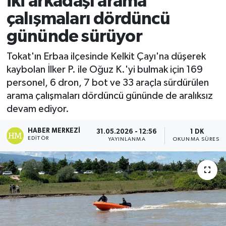
iki arkadaşı arama
çalışmaları dördüncü
Ekonomi
gününde sürüyor
Sağlık
Tokat'ın Erbaa ilçesinde Kelkit Çayı'na düşerek
kaybolan İlker P. ile Oğuz K.'yi bulmak için 169
Tokat Haber
personel, 6 dron, 7 bot ve 33 araçla sürdürülen
arama çalışmaları dördüncü gününde de aralıksız
devam ediyor.
HABER MERKEZI
31.05.2026 - 12:56
1 DK
EDITÖR
YAYINLANMA
OKUNMA SÜRESI