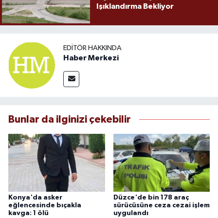
Işıklandırma Bekliyor
EDITÖR HAKKINDA
Haber Merkezi
Bunlar da ilginizi çekebilir
Konya'da asker
Düzce'de bin 178 araç
eğlencesinde bıçakla
sürücüsüne ceza cezai işlem
kavga: 1 ölü
uygulandı