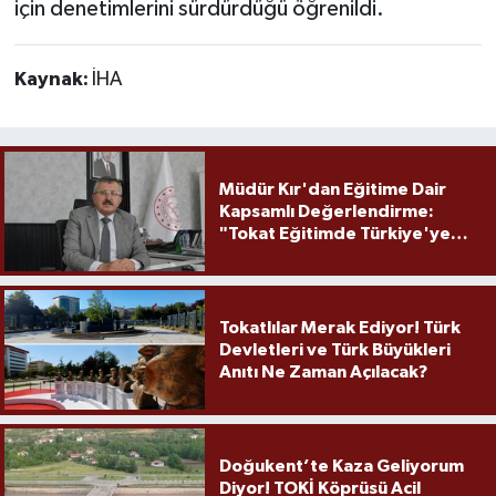
için denetimlerini sürdürdüğü öğrenildi.
Kaynak:
İHA
Müdür Kır'dan Eğitime Dair
Kapsamlı Değerlendirme:
"Tokat Eğitimde Türkiye'ye
Örnek Olmaya Devam Ediyor"
Tokatlılar Merak Ediyor! Türk
Devletleri ve Türk Büyükleri
Anıtı Ne Zaman Açılacak?
Doğukent’te Kaza Geliyorum
Diyor! TOKİ Köprüsü Acil