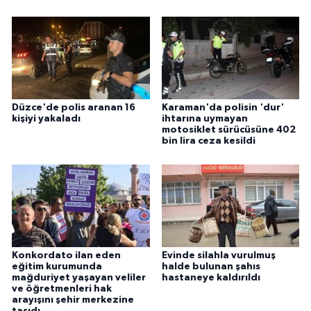
Düzce'de polis aranan 16
Karaman'da polisin 'dur'
kişiyi yakaladı
ihtarına uymayan
motosiklet sürücüsüne 402
bin lira ceza kesildi
Konkordato ilan eden
Evinde silahla vurulmuş
eğitim kurumunda
halde bulunan şahıs
mağduriyet yaşayan veliler
hastaneye kaldırıldı
ve öğretmenleri hak
arayışını şehir merkezine
taşıdı