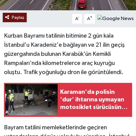
Paylaş
-
+
A
A
Kurban Bayramı tatilinin bitimine 2 gün kala
İstanbul'u Karadeniz'e bağlayan ve 21 ilin geçiş
güzergahında bulunan Karabük'ün Kemikli
Rampaları'nda kilometrelerce araç kuyruğu
oluştu. Trafik yoğunluğu dron ile görüntülendi.
Karaman'da polisin
'dur' ihtarına uymayan
motosiklet sürücüsüne
402 bin lira ceza kesildi
Bayram tatilini memleketlerinde geçiren