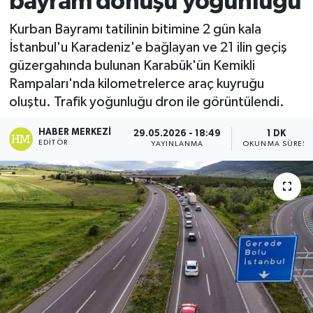
bayram dönüşü yoğunluğu
Ekonomi
Kurban Bayramı tatilinin bitimine 2 gün kala
İstanbul'u Karadeniz'e bağlayan ve 21 ilin geçiş
Sağlık
güzergahında bulunan Karabük'ün Kemikli
Rampaları'nda kilometrelerce araç kuyruğu
Tokat Haber
oluştu. Trafik yoğunluğu dron ile görüntülendi.
HABER MERKEZI
29.05.2026 - 18:49
1 DK
EDITÖR
YAYINLANMA
OKUNMA SÜRESI