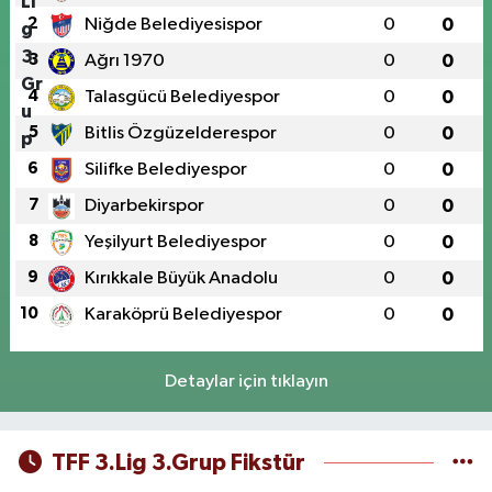
2
Niğde Belediyesispor
0
0
3
Ağrı 1970
0
0
4
Talasgücü Belediyespor
0
0
5
Bitlis Özgüzelderespor
0
0
6
Silifke Belediyespor
0
0
7
Diyarbekirspor
0
0
8
Yeşilyurt Belediyespor
0
0
9
Kırıkkale Büyük Anadolu
0
0
10
Karaköprü Belediyespor
0
0
Detaylar için tıklayın
TFF 3.Lig 3.Grup Fikstür