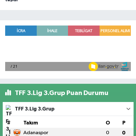
TFF 3.Lig 3.Grup Puan Durumu
TFF 3.Lig 3.Grup
#
Takım
O
P
1
Adanaspor
0
0