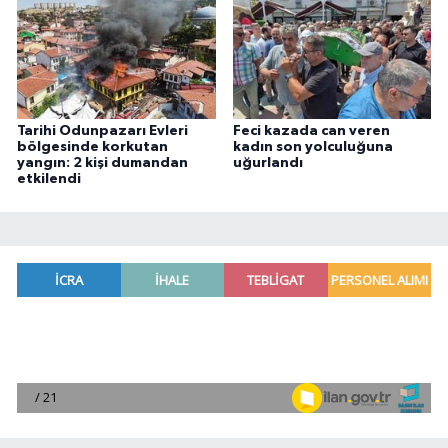
Tarihi Odunpazarı Evleri
Feci kazada can veren
bölgesinde korkutan
kadın son yolculuğuna
yangın: 2 kişi dumandan
uğurlandı
etkilendi