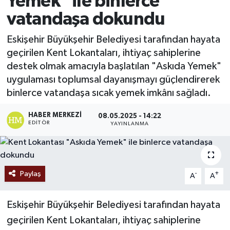
Yemek" ile binlerce
vatandaşa dokundu
Ekonomi
Eskişehir Büyükşehir Belediyesi tarafından hayata
Sağlık
geçirilen Kent Lokantaları, ihtiyaç sahiplerine
destek olmak amacıyla başlatılan "Askıda Yemek"
Tokat Haber
uygulaması toplumsal dayanışmayı güçlendirerek
binlerce vatandaşa sıcak yemek imkânı sağladı.
HABER MERKEZI
08.05.2025 - 14:22
EDITÖR
YAYINLANMA
Paylaş
-
+
A
A
Eskişehir Büyükşehir Belediyesi tarafından hayata
geçirilen Kent Lokantaları, ihtiyaç sahiplerine