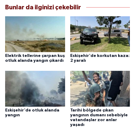
Bunlar da ilginizi çekebilir
Elektrik tellerine çarpan kuş
Eskişehir'de korkutan kaza:
otluk alanda yangın çıkardı
2 yaralı
Eskişehir'de otluk alanda
Tarihi bölgede çıkan
yangın
yangının dumanı sebebiyle
vatandaşlar zor anlar
yaşadı