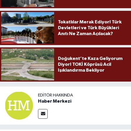
Örnek Olmaya Devam Ediyor"
Tokatlılar Merak Ediyor! Türk
Devletleri ve Türk Büyükleri
Anıtı Ne Zaman Açılacak?
Doğukent’te Kaza Geliyorum
Diyor! TOKİ Köprüsü Acil
Işıklandırma Bekliyor
EDITÖR HAKKINDA
Haber Merkezi