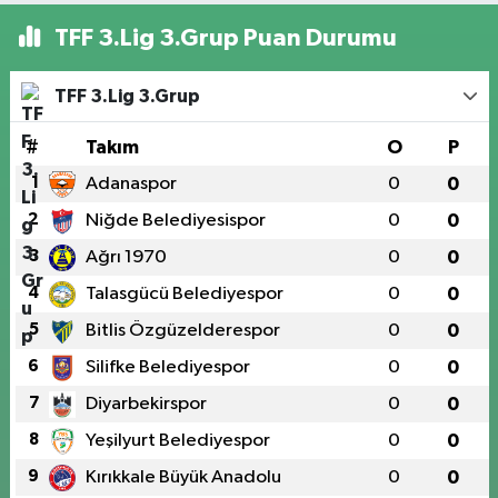
TFF 3.Lig 3.Grup Puan Durumu
TFF 3.Lig 3.Grup
#
Takım
O
P
1
Adanaspor
0
0
2
Niğde Belediyesispor
0
0
3
Ağrı 1970
0
0
4
Talasgücü Belediyespor
0
0
5
Bitlis Özgüzelderespor
0
0
6
Silifke Belediyespor
0
0
7
Diyarbekirspor
0
0
8
Yeşilyurt Belediyespor
0
0
9
Kırıkkale Büyük Anadolu
0
0