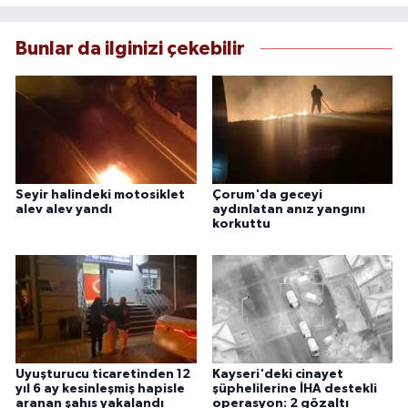
Bunlar da ilginizi çekebilir
Seyir halindeki motosiklet
Çorum'da geceyi
alev alev yandı
aydınlatan anız yangını
korkuttu
Uyuşturucu ticaretinden 12
Kayseri'deki cinayet
yıl 6 ay kesinleşmiş hapisle
şüphelilerine İHA destekli
aranan şahıs yakalandı
operasyon: 2 gözaltı