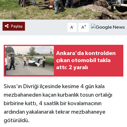
Paylaş
-
+
A
A
Ankara'da kontrolden
çıkan otomobil takla
attı: 2 yaralı
Sivas'ın Divriği ilçesinde kesime 4 gün kala
mezbahaneden kaçan kurbanlık tosun ortalığı
birbirine kattı, 4 saatlik bir kovalamacının
ardından yakalanarak tekrar mezbahaneye
götürüldü.