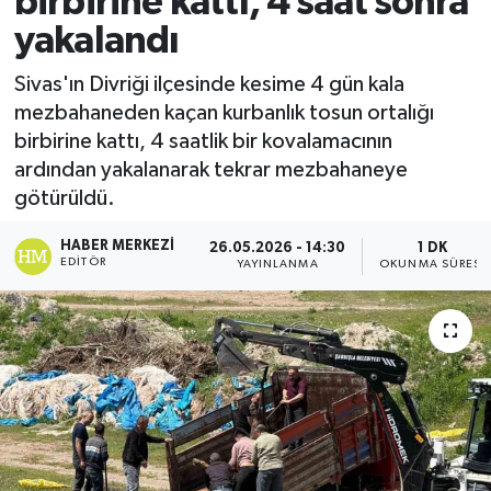
birbirine kattı, 4 saat sonra
yakalandı
Ekonomi
Sivas'ın Divriği ilçesinde kesime 4 gün kala
Sağlık
mezbahaneden kaçan kurbanlık tosun ortalığı
birbirine kattı, 4 saatlik bir kovalamacının
Tokat Haber
ardından yakalanarak tekrar mezbahaneye
götürüldü.
HABER MERKEZI
26.05.2026 - 14:30
1 DK
EDITÖR
YAYINLANMA
OKUNMA SÜRESI