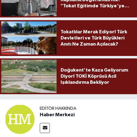
"Tokat Eğitimde Türkiye'ye
Örnek Olmaya Devam Ediyor"
Tokatlılar Merak Ediyor! Türk
Devletleri ve Türk Büyükleri
Anıtı Ne Zaman Açılacak?
Doğukent’te Kaza Geliyorum
Diyor! TOKİ Köprüsü Acil
Işıklandırma Bekliyor
EDITÖR HAKKINDA
Haber Merkezi