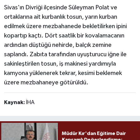
Sivas'ın Divriği ilçesinde Süleyman Polat ve
ortaklarına ait kurbanlık tosun, yarın kurban
edilmek üzere mezbahanede bekletilirken ipini
kopartıp kaçtı. Dört saatlik bir kovalamacanın
ardından düştüğü nehirde, balçık zemine
saplandı. Zabıta tarafından uyuşturucu iğne ile
sakinleştirilen tosun, iş makinesi yardımıyla
kamyona yüklenerek tekrar, kesimi beklemek
üzere mezbahaneye götürüldü.
Kaynak:
İHA
Müdür Kır'dan Eğitime Dair
Kapsamlı Değerlendirme: