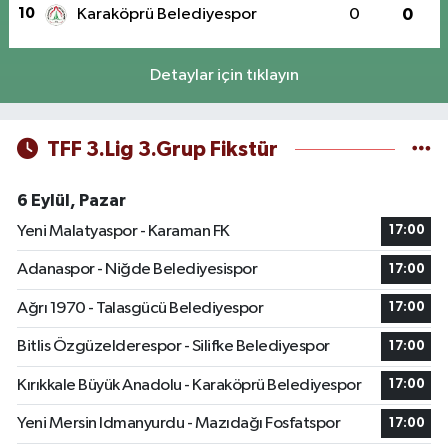
10
Karaköprü Belediyespor
0
0
Detaylar için tıklayın
TFF 3.Lig 3.Grup Fikstür
6 Eylül, Pazar
Yeni Malatyaspor - Karaman FK
17:00
Adanaspor - Niğde Belediyesispor
17:00
Ağrı 1970 - Talasgücü Belediyespor
17:00
Bitlis Özgüzelderespor - Silifke Belediyespor
17:00
Kırıkkale Büyük Anadolu - Karaköprü Belediyespor
17:00
Yeni Mersin Idmanyurdu - Mazıdağı Fosfatspor
17:00