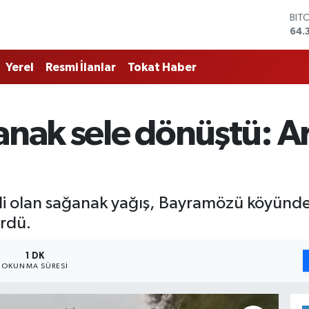
BIT
64.
DO
47,
Yerel
Resmi İlanlar
Tokat Haber
EU
55,
STE
64,
anak sele dönüştü: Ar
GRA
657
BİS
13.
kili olan sağanak yağış, Bayramözü köyünde
ördü.
1 DK
OKUNMA SÜRESI