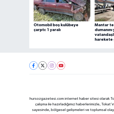
Otomobil boş kulübeye
Mantar te
çarptı: 1 yaralı
dumanını 
vatandaşla
harekete 
hursozgazetesi.com internet haber sitesi olarak Tokat
çalışma ile hazırladığımız haberlerimizle, Tokat'ın
sayesinde, bölgesel gelişmeleri ve toplumsal olayl