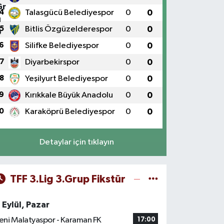
4
Talasgücü Belediyespor
0
0
5
Bitlis Özgüzelderespor
0
0
6
Silifke Belediyespor
0
0
7
Diyarbekirspor
0
0
8
Yeşilyurt Belediyespor
0
0
9
Kırıkkale Büyük Anadolu
0
0
0
Karaköprü Belediyespor
0
0
Detaylar için tıklayın
TFF 3.Lig 3.Grup Fikstür
 Eylül, Pazar
eni Malatyaspor - Karaman FK
17:00