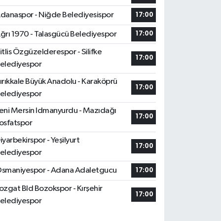
danaspor - Niğde Belediyesispor
17:00
ğrı 1970 - Talasgücü Belediyespor
17:00
itlis Özgüzelderespor - Silifke
17:00
elediyespor
ırıkkale Büyük Anadolu - Karaköprü
17:00
elediyespor
eni Mersin Idmanyurdu - Mazıdağı
17:00
osfatspor
iyarbekirspor - Yeşilyurt
17:00
elediyespor
smaniyespor - Adana Adaletgucu
17:00
ozgat Bld Bozokspor - Kırşehir
17:00
elediyespor