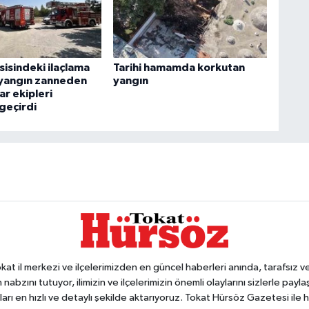
sisindeki ilaçlama
Tarihi hamamda korkutan
yangın zanneden
yangın
r ekipleri
geçirdi
 il merkezi ve ilçelerimizden en güncel haberleri anında, tarafsız ve e
 nabzını tutuyor, ilimizin ve ilçelerimizin önemli olaylarını sizlerle pay
arı en hızlı ve detaylı şekilde aktarıyoruz. Tokat Hürsöz Gazetesi il