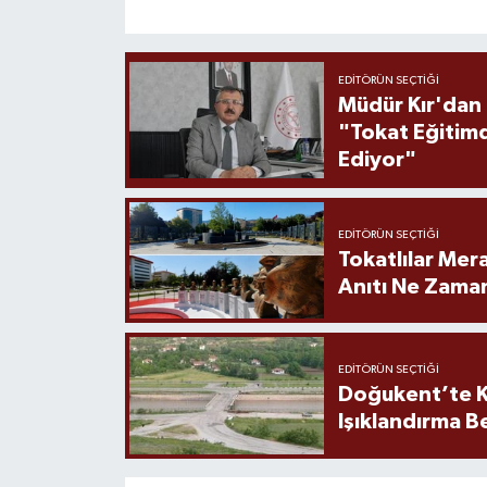
EDITÖRÜN SEÇTIĞI
Müdür Kır'dan
"Tokat Eğitim
Ediyor"
EDITÖRÜN SEÇTIĞI
Tokatlılar Mera
Anıtı Ne Zaman
EDITÖRÜN SEÇTIĞI
Doğukent’te K
Işıklandırma B