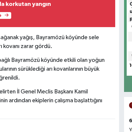
da korkutan yangın
e
an sağanak yağış, Bayramözü köyünde sele
rı kovanı zarar gördü.
 bağlı Bayramözü köyünde etkili olan yoğun
1
larının sürüklediği arı kovanlarının büyük
ğrenildi.
elirten İl Genel Meclis Başkanı Kamil
nin ardından ekiplerin çalışma başlattığını
6
Y