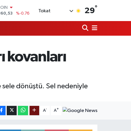
°
COIN
29
Tokat
360,53
%-0.76
LAR
7069
%0.17
RO
0265
%0.01
RLİN
1897
%0.02
ı kovanları
M ALTIN
4.81
%1.44
T100
887
%64
 sele dönüştü. Sel nedeniyle
-
+
A
A