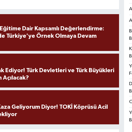
A
A
 Eğitime Dair Kapsamlı Değerlendirme:
B
de Türkiye'ye Örnek Olmaya Devam
B
K
B
Y
k Ediyor! Türk Devletleri ve Türk Büyükleri
F
 Açılacak?
D
B
O
aza Geliyorum Diyor! TOKİ Köprüsü Acil
Y
ekliyor
B