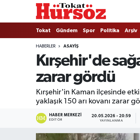
Tokat
Nöbetçi Eczaneler
Tokat
Gündem
Spor
Politika
Arşiv
Türkiye Gündemi
Hava Durumu
HABERLER
ASAYIŞ
Kırşehir'de sağ
Gündem
Tokat Namaz Vakitleri
zarar gördü
Asayiş
Trafik Durumu
Spor
Süper Lig Puan Durumu ve Fikstür
Kırşehir'in Kaman ilçesinde et
yaklaşık 150 arı kovanı zarar g
Politika
Tüm Manşetler
HABER MERKEZI
20.05.2026 - 20:59
Tokat Spor
Son Dakika Haberleri
EDITÖR
YAYINLANMA
Eğitim
Haber Arşivi