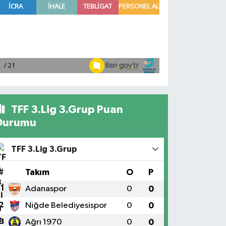
TFF 3.Lig 3.Grup Puan
Durumu
TFF 3.Lig 3.Grup
#
Takım
O
P
1
Adanaspor
0
0
2
Niğde Belediyesispor
0
0
3
Ağrı 1970
0
0