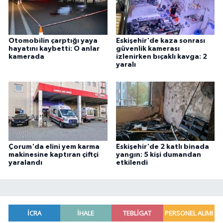
Otomobilin çarptığı yaya
Eskişehir'de kaza sonrası
hayatını kaybetti: O anlar
güvenlik kamerası
kamerada
izlenirken bıçaklı kavga: 2
yaralı
Çorum'da elini yem karma
Eskişehir'de 2 katlı binada
makinesine kaptıran çiftçi
yangın: 5 kişi dumandan
yaralandı
etkilendi