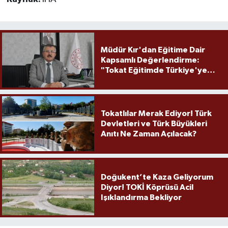
Müdür Kır'dan Eğitime Dair
Kapsamlı Değerlendirme:
"Tokat Eğitimde Türkiye'ye
Örnek Olmaya Devam Ediyor"
Tokatlılar Merak Ediyor! Türk
Devletleri ve Türk Büyükleri
Anıtı Ne Zaman Açılacak?
Doğukent’te Kaza Geliyorum
Diyor! TOKİ Köprüsü Acil
Işıklandırma Bekliyor