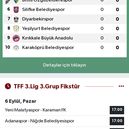
Bitlis Özgüzelderespor
0
0
6
Silifke Belediyespor
0
0
7
Diyarbekirspor
0
0
8
Yeşilyurt Belediyespor
0
0
9
Kırıkkale Büyük Anadolu
0
0
10
Karaköprü Belediyespor
0
0
Detaylar için tıklayın
TFF 3.Lig 3.Grup Fikstür
6 Eylül, Pazar
Yeni Malatyaspor - Karaman FK
17:00
Adanaspor - Niğde Belediyesispor
17:00