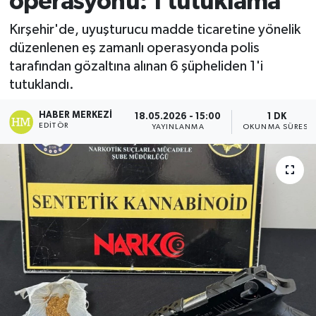
operasyonu: 1 tutuklama
Ekonomi
Kırşehir'de, uyuşturucu madde ticaretine yönelik
düzenlenen eş zamanlı operasyonda polis
Sağlık
tarafından gözaltına alınan 6 şüpheliden 1'i
tutuklandı.
Tokat Haber
HABER MERKEZI
18.05.2026 - 15:00
1 DK
EDITÖR
YAYINLANMA
OKUNMA SÜRESI