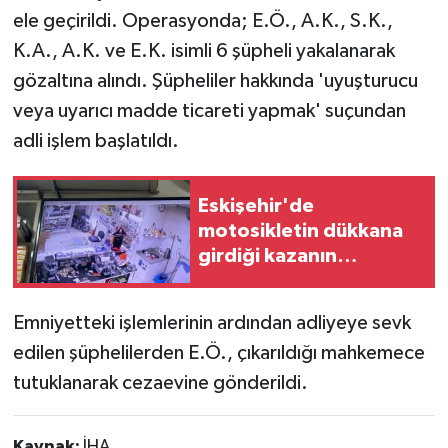
ele geçirildi. Operasyonda; E.Ö., A.K., S.K.,
K.A., A.K. ve E.K. isimli 6 şüpheli yakalanarak
gözaltına alındı. Şüpheliler hakkında 'uyuşturucu
veya uyarıcı madde ticareti yapmak' suçundan
adli işlem başlatıldı.
Eskişehir'de
motosikletin dükkana
girdiği kazanın
görüntüleri ortaya çıktı
Emniyetteki işlemlerinin ardından adliyeye sevk
edilen şüphelilerden E.Ö., çıkarıldığı mahkemece
tutuklanarak cezaevine gönderildi.
Kaynak:
İHA