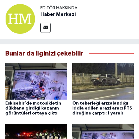
EDITÖR HAKKINDA
Haber Merkezi
Bunlar da ilginizi çekebilir
Eskişehir'de motosikletin
Ön tekerleği arızalandığı
dükkana girdiği kazanın
iddia edilen arazi aracı PTS
görüntüleri ortaya çıktı
direğine çarptı: 1 yaralı