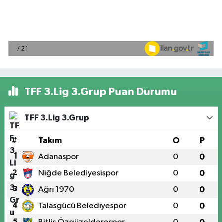
TFF 3.Lig 3.Grup Puan Durumu
TFF 3.Lig 3.Grup
#
Takım
O
P
1
Adanaspor
0
0
2
Niğde Belediyesispor
0
0
3
Ağrı 1970
0
0
4
Talasgücü Belediyespor
0
0
5