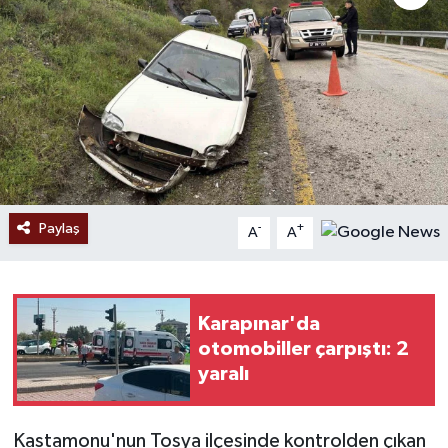
Ekonomi
Sağlık
Tokat Haber
Paylaş
-
+
A
A
Karapınar'da
otomobiller çarpıştı: 2
yaralı
Kastamonu'nun Tosya ilçesinde kontrolden çıkan