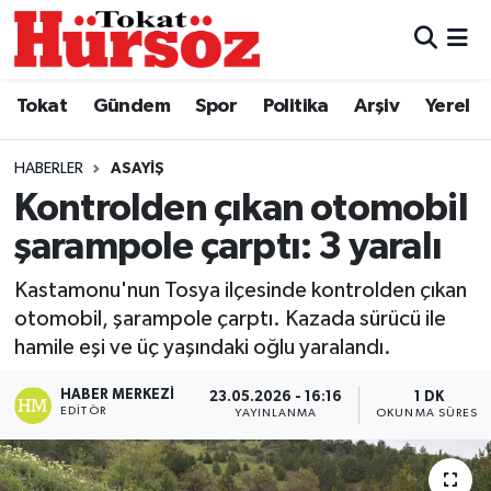
Tokat
Nöbetçi Eczaneler
Tokat
Gündem
Spor
Politika
Arşiv
Yerel
Türkiye Gündemi
Hava Durumu
HABERLER
ASAYIŞ
Gündem
Tokat Namaz Vakitleri
Kontrolden çıkan otomobil
şarampole çarptı: 3 yaralı
Asayiş
Trafik Durumu
Kastamonu'nun Tosya ilçesinde kontrolden çıkan
Spor
Süper Lig Puan Durumu ve Fikstür
otomobil, şarampole çarptı. Kazada sürücü ile
hamile eşi ve üç yaşındaki oğlu yaralandı.
Politika
Tüm Manşetler
HABER MERKEZI
23.05.2026 - 16:16
1 DK
EDITÖR
YAYINLANMA
OKUNMA SÜRESI
Tokat Spor
Son Dakika Haberleri
Eğitim
Haber Arşivi