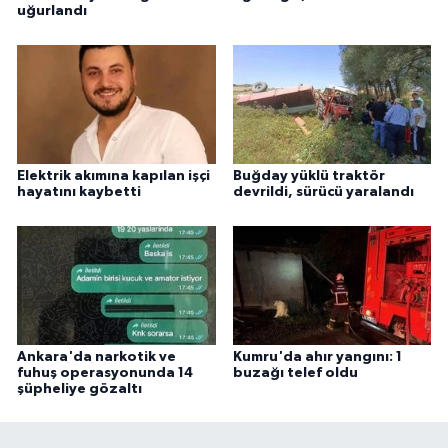
uğurlandı
Elektrik akımına kapılan işçi
Buğday yüklü traktör
hayatını kaybetti
devrildi, sürücü yaralandı
Ankara'da narkotik ve
Kumru'da ahır yangını: 1
fuhuş operasyonunda 14
buzağı telef oldu
şüpheliye gözaltı