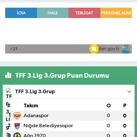
TFF 3.Lig 3.Grup Puan Durumu
TFF 3.Lig 3.Grup
#
Takım
O
P
1
Adanaspor
0
0
2
Niğde Belediyesispor
0
0
3
Ağrı 1970
0
0