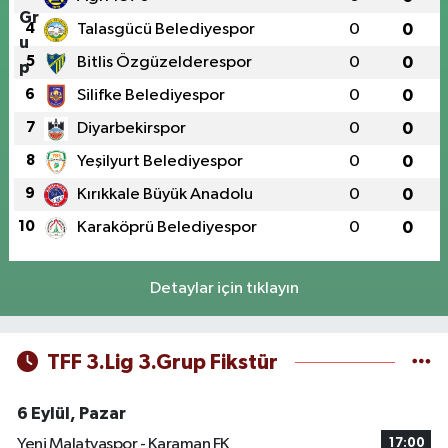
4
Talasgücü Belediyespor
0
0
5
Bitlis Özgüzelderespor
0
0
6
Silifke Belediyespor
0
0
7
Diyarbekirspor
0
0
8
Yeşilyurt Belediyespor
0
0
9
Kırıkkale Büyük Anadolu
0
0
10
Karaköprü Belediyespor
0
0
Detaylar için tıklayın
TFF 3.Lig 3.Grup Fikstür
6 Eylül, Pazar
Yeni Malatyaspor - Karaman FK
17:00