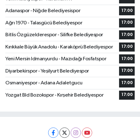
Adanaspor - Niğde Belediyesispor
17:00
Ağrı 1970 - Talasgücü Belediyespor
17:00
Bitlis Özgüzelderespor - Silifke Belediyespor
17:00
Kırıkkale Büyük Anadolu - Karaköprü Belediyespor
17:00
Yeni Mersin Idmanyurdu - Mazıdağı Fosfatspor
17:00
Diyarbekirspor - Yeşilyurt Belediyespor
17:00
Osmaniyespor - Adana Adaletgucu
17:00
Yozgat Bld Bozokspor - Kırşehir Belediyespor
17:00