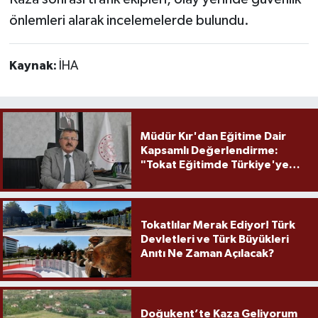
önlemleri alarak incelemelerde bulundu.
Kaynak:
İHA
Müdür Kır'dan Eğitime Dair
Kapsamlı Değerlendirme:
"Tokat Eğitimde Türkiye'ye
Örnek Olmaya Devam Ediyor"
Tokatlılar Merak Ediyor! Türk
Devletleri ve Türk Büyükleri
Anıtı Ne Zaman Açılacak?
Doğukent’te Kaza Geliyorum