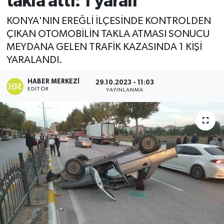
takla attı: 1 yaralı
Ekonomi
KONYA'NIN EREĞLİ İLÇESİNDE KONTROLDEN
ÇIKAN OTOMOBİLİN TAKLA ATMASI SONUCU
Sağlık
MEYDANA GELEN TRAFİK KAZASINDA 1 KİŞİ
YARALANDI.
Tokat Haber
HABER MERKEZI
29.10.2023 - 11:03
EDITÖR
YAYINLANMA