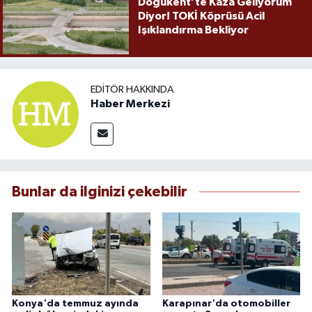
Doğukent’te Kaza Geliyorum
Diyor! TOKİ Köprüsü Acil
Işıklandırma Bekliyor
EDITÖR HAKKINDA
Haber Merkezi
Bunlar da ilginizi çekebilir
Konya'da temmuz ayında
Karapınar'da otomobiller