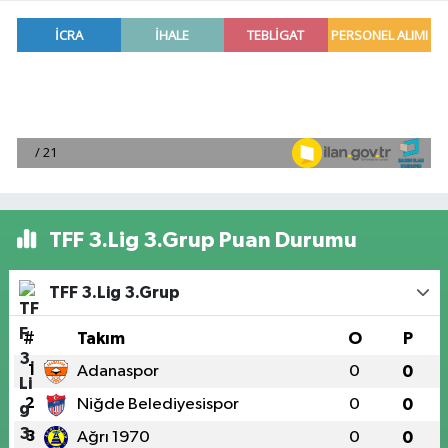
TFF 3.Lig 3.Grup Puan Durumu
TFF 3.Lig 3.Grup
#
Takım
O
P
1
Adanaspor
0
0
2
Niğde Belediyesispor
0
0
3
Ağrı 1970
0
0