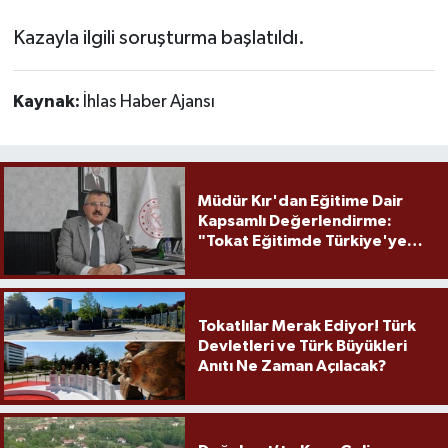
Kazayla ilgili soruşturma başlatıldı.
Kaynak:
İhlas Haber Ajansı
Müdür Kır'dan Eğitime Dair
Kapsamlı Değerlendirme:
"Tokat Eğitimde Türkiye'ye
Örnek Olmaya Devam Ediyor"
Tokatlılar Merak Ediyor! Türk
Devletleri ve Türk Büyükleri
Anıtı Ne Zaman Açılacak?