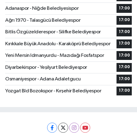
Adanaspor - Niğde Belediyesispor
17:00
Ağrı 1970 - Talasgücü Belediyespor
17:00
Bitlis Özgüzelderespor - Silifke Belediyespor
17:00
Kırıkkale Büyük Anadolu - Karaköprü Belediyespor
17:00
Yeni Mersin Idmanyurdu - Mazıdağı Fosfatspor
17:00
Diyarbekirspor - Yeşilyurt Belediyespor
17:00
Osmaniyespor - Adana Adaletgucu
17:00
Yozgat Bld Bozokspor - Kırşehir Belediyespor
17:00