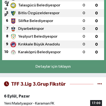
4
Talasgücü Belediyespor
0
0
5
Bitlis Özgüzelderespor
0
0
6
Silifke Belediyespor
0
0
7
Diyarbekirspor
0
0
8
Yeşilyurt Belediyespor
0
0
9
Kırıkkale Büyük Anadolu
0
0
10
Karaköprü Belediyespor
0
0
Detaylar için tıklayın
TFF 3.Lig 3.Grup Fikstür
6 Eylül, Pazar
Yeni Malatyaspor - Karaman FK
17:00