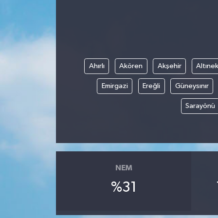
Ekonomi
Sağlık
Ahırlı
Akören
Akşehir
Altınek
Tokat Haber
Emirgazi
Ereğli
Güneysınır
Sarayönü
NEM
%31