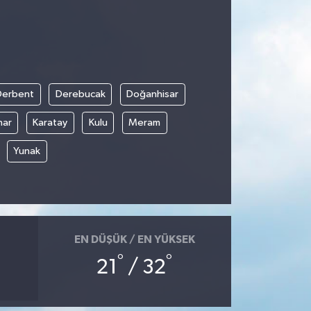
Derbent
Derebucak
Doğanhisar
nar
Karatay
Kulu
Meram
Yunak
EN DÜŞÜK / EN YÜKSEK
°
°
21
/ 32