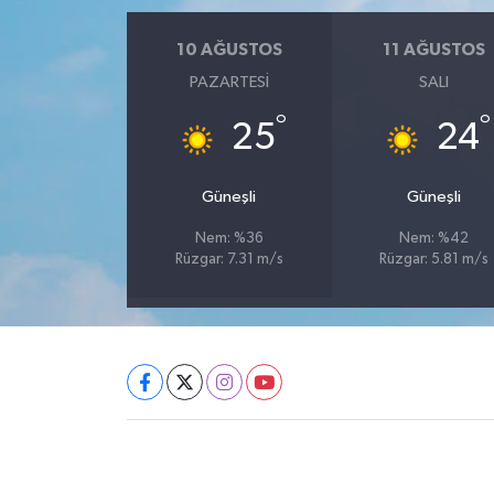
10 AĞUSTOS
11 AĞUSTOS
PAZARTESI
SALI
°
°
25
24
Güneşli
Güneşli
Nem: %36
Nem: %42
Rüzgar: 7.31 m/s
Rüzgar: 5.81 m/s