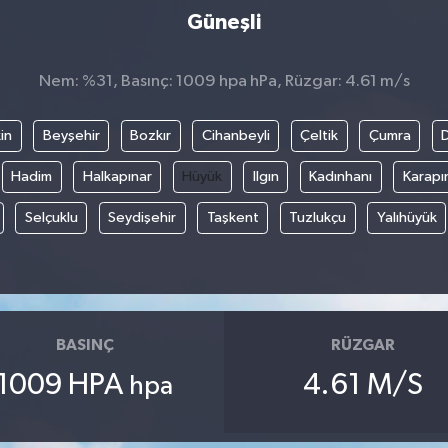
Güneşli
Nem: %31, Basınç: 1009 hpa hPa, Rüzgar: 4.61 m/s
in
Beyşehir
Bozkır
Cihanbeyli
Çeltik
Çumra
Hadim
Halkapınar
Hüyük
Ilgın
Kadınhanı
Karapı
Selçuklu
Seydişehir
Taşkent
Tuzlukçu
Yalıhüyük
BASINÇ
RÜZGAR
1009 HPA
4.61 M/S
hpa