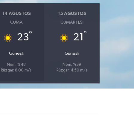
14 AĞUSTOS
15 AĞUSTOS
CUMA
CUMARTESI
°
°
23
21
Güneşli
Güneşli
Nem: %43
Nem: %39
Rüzgar: 8.00 m/s
Rüzgar: 4.50 m/s