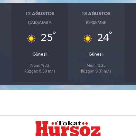
12 AĞUSTOS
13 AĞUSTOS
ÇARŞAMBA
PERŞEMBE
°
°
25
24
Güneşli
Güneşli
Nem: %33
Nem: %35
Rüzgar: 6.39 m/s
Rüzgar: 9.31 m/s