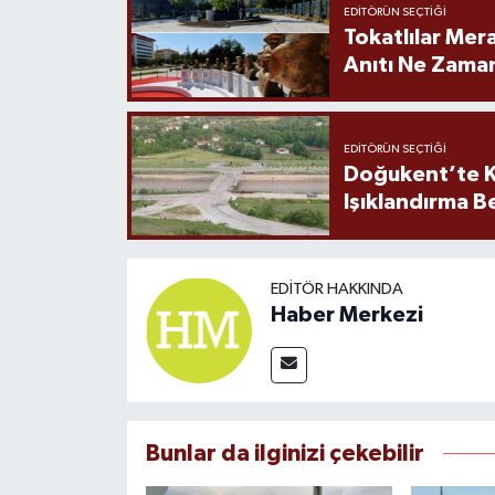
EDITÖRÜN SEÇTIĞI
Tokatlılar Mera
Anıtı Ne Zaman
EDITÖRÜN SEÇTIĞI
Doğukent’te K
Işıklandırma B
EDITÖR HAKKINDA
Haber Merkezi
Bunlar da ilginizi çekebilir