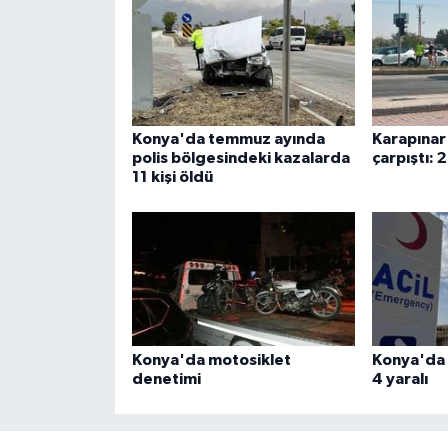
Konya'da temmuz ayında
Karapınar
polis bölgesindeki kazalarda
çarpıştı: 2
11 kişi öldü
Konya'da motosiklet
Konya'da t
denetimi
4 yaralı