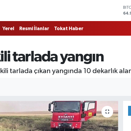
BIT
64.
DO
47,
Yerel
Resmi İlanlar
Tokat Haber
EU
55,
STE
64,
ili tarlada yangın
GRA
666
BİS
kili tarlada çıkan yangında 10 dekarlık ala
13.