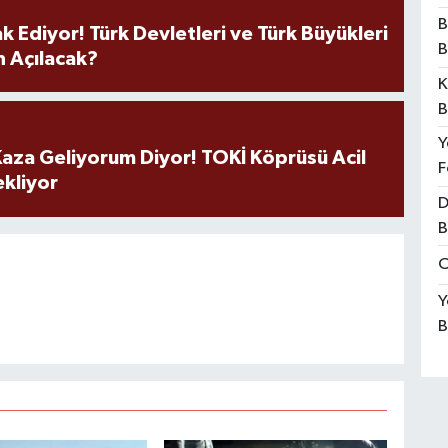
B
k Ediyor! Türk Devletleri ve Türk Büyükleri
B
 Açılacak?
K
B
Y
aza Geliyorum Diyor! TOKİ Köprüsü Acil
F
ekliyor
D
B
O
Y
B