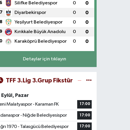
6
Silifke Belediyespor
0
0
7
Diyarbekirspor
0
0
8
Yeşilyurt Belediyespor
0
0
9
Kırıkkale Büyük Anadolu
0
0
0
Karaköprü Belediyespor
0
0
Detaylar için tıklayın
TFF 3.Lig 3.Grup Fikstür
 Eylül, Pazar
eni Malatyaspor - Karaman FK
17:00
danaspor - Niğde Belediyesispor
17:00
ğrı 1970 - Talasgücü Belediyespor
17:00