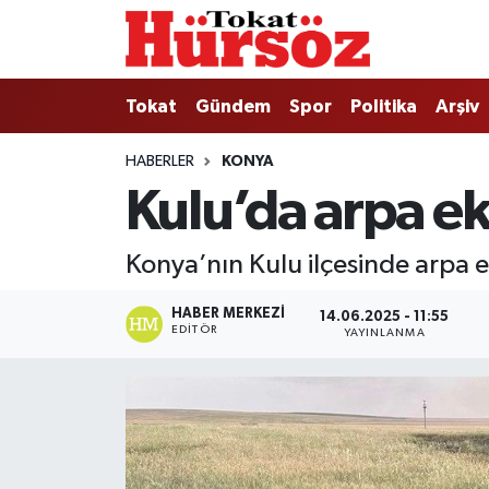
Tokat
Nöbetçi Eczaneler
Tokat
Gündem
Spor
Politika
Arşiv
Türkiye Gündemi
Hava Durumu
HABERLER
KONYA
Kulu’da arpa ek
Gündem
Tokat Namaz Vakitleri
Asayiş
Trafik Durumu
Konya’nın Kulu ilçesinde arpa e
Spor
Süper Lig Puan Durumu ve Fikstür
HABER MERKEZI
14.06.2025 - 11:55
EDITÖR
YAYINLANMA
Politika
Tüm Manşetler
Tokat Spor
Son Dakika Haberleri
Eğitim
Haber Arşivi