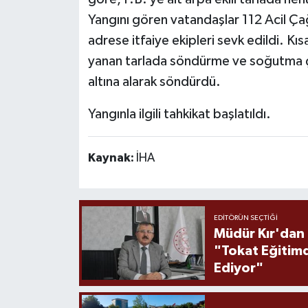
Yangını gören vatandaşlar 112 Acil Ça
adrese itfaiye ekipleri sevk edildi. Kıs
yanan tarlada söndürme ve soğutma ça
altına alarak söndürdü.
Yangınla ilgili tahkikat başlatıldı.
Kaynak:
İHA
EDITÖRÜN SEÇTIĞI
Müdür Kır'dan
"Tokat Eğitim
Ediyor"