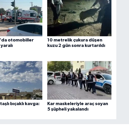
'da otomobiller
10 metrelik çukura düşen
 yaralı
kuzu 2 gün sonra kurtarıldı
aşlı bıçaklı kavga:
Kar maskeleriyle araç soyan
5 şüpheli yakalandı