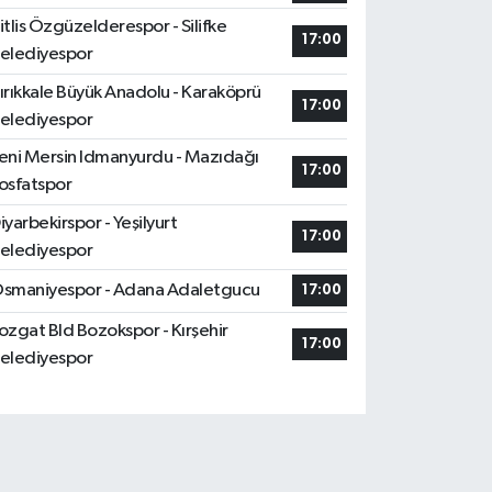
itlis Özgüzelderespor - Silifke
17:00
elediyespor
ırıkkale Büyük Anadolu - Karaköprü
17:00
elediyespor
eni Mersin Idmanyurdu - Mazıdağı
17:00
osfatspor
iyarbekirspor - Yeşilyurt
17:00
elediyespor
smaniyespor - Adana Adaletgucu
17:00
ozgat Bld Bozokspor - Kırşehir
17:00
elediyespor