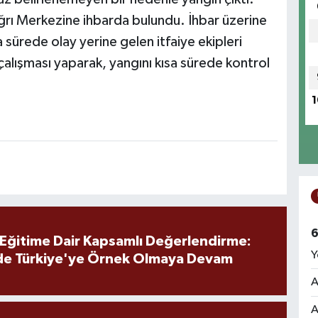
ğrı Merkezine ihbarda bulundu. İhbar üzerine
a sürede olay yerine gelen itfaiye ekipleri
lışması yaparak, yangını kısa sürede kontrol
1
6
 Eğitime Dair Kapsamlı Değerlendirme:
Y
de Türkiye'ye Örnek Olmaya Devam
A
A