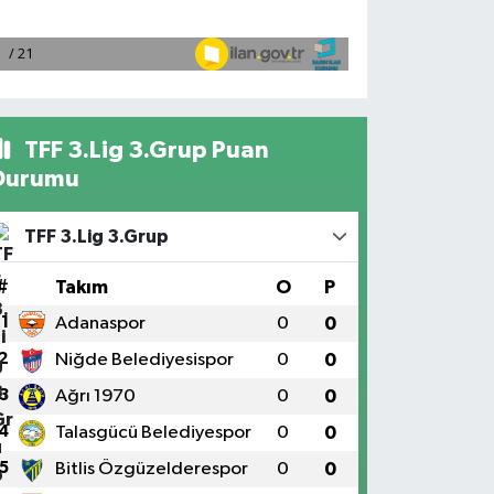
TFF 3.Lig 3.Grup Puan
Durumu
TFF 3.Lig 3.Grup
#
Takım
O
P
1
Adanaspor
0
0
2
Niğde Belediyesispor
0
0
3
Ağrı 1970
0
0
4
Talasgücü Belediyespor
0
0
5
Bitlis Özgüzelderespor
0
0