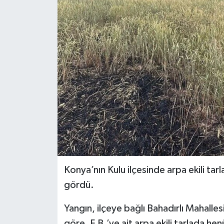
Ekonomi
Sağlık
Tokat Haber
Konya’nın Kulu ilçesinde arpa ekili tar
gördü.
Yangın, ilçeye bağlı Bahadırlı Mahalles
göre, F.B.’ye ait arpa ekili tarlada he