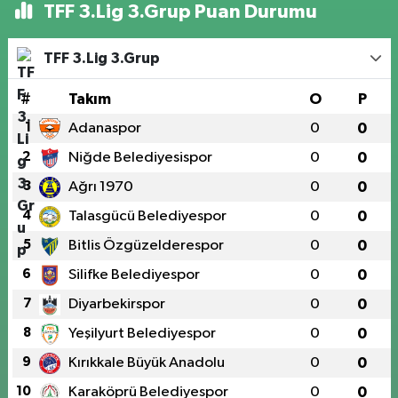
TFF 3.Lig 3.Grup Puan Durumu
TFF 3.Lig 3.Grup
#
Takım
O
P
1
Adanaspor
0
0
2
Niğde Belediyesispor
0
0
3
Ağrı 1970
0
0
4
Talasgücü Belediyespor
0
0
5
Bitlis Özgüzelderespor
0
0
6
Silifke Belediyespor
0
0
7
Diyarbekirspor
0
0
8
Yeşilyurt Belediyespor
0
0
9
Kırıkkale Büyük Anadolu
0
0
10
Karaköprü Belediyespor
0
0