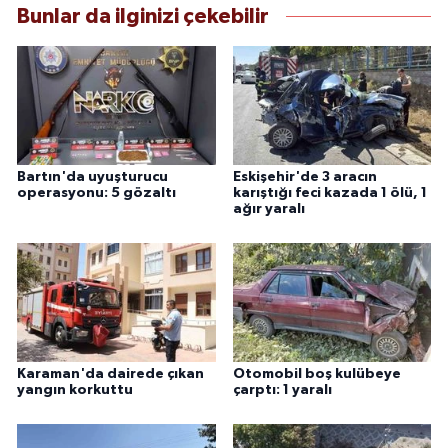
Bunlar da ilginizi çekebilir
Bartın'da uyuşturucu
Eskişehir'de 3 aracın
operasyonu: 5 gözaltı
karıştığı feci kazada 1 ölü, 1
ağır yaralı
Karaman'da dairede çıkan
Otomobil boş kulübeye
yangın korkuttu
çarptı: 1 yaralı