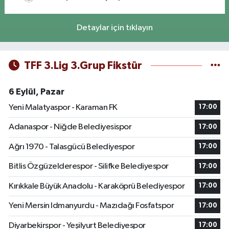
Detaylar için tıklayın
TFF 3.Lig 3.Grup Fikstür
6 Eylül, Pazar
Yeni Malatyaspor - Karaman FK
17:00
Adanaspor - Niğde Belediyesispor
17:00
Ağrı 1970 - Talasgücü Belediyespor
17:00
Bitlis Özgüzelderespor - Silifke Belediyespor
17:00
Kırıkkale Büyük Anadolu - Karaköprü Belediyespor
17:00
Yeni Mersin Idmanyurdu - Mazıdağı Fosfatspor
17:00
Diyarbekirspor - Yeşilyurt Belediyespor
17:00