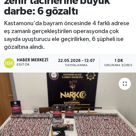
zehir tacirlerine büyük
darbe: 6 gözaltı
Ekonomi
Kastamonu'da bayram öncesinde 4 farklı adrese
Sağlık
eş zamanlı gerçekleştirilen operasyonda çok
sayıda uyuşturucu ele geçirilirken, 6 şüpheli ise
Tokat Haber
gözaltına alındı.
HABER MERKEZI
22.05.2026 - 12:07
1 DK
EDITÖR
YAYINLANMA
OKUNMA SÜRESI