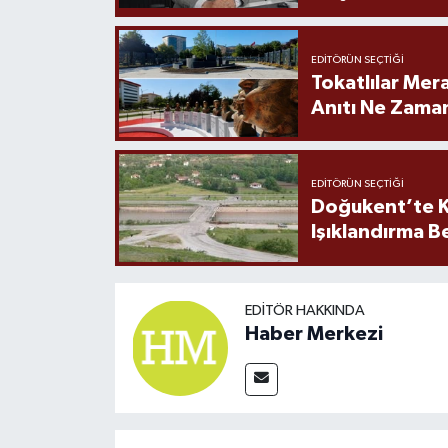
EDITÖRÜN SEÇTIĞI
Tokatlılar Mera
Anıtı Ne Zaman
EDITÖRÜN SEÇTIĞI
Doğukent’te K
Işıklandırma B
EDITÖR HAKKINDA
Haber Merkezi