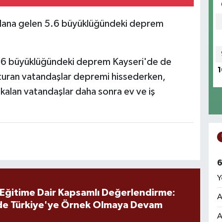
ydana gelen 5.6 büyüklüğündeki deprem
5.6 büyüklüğündeki deprem Kayseri'de de
1
 oturan vatandaşlar depremi hissederken,
da kalan vatandaşlar daha sonra ev ve iş
6
Y
 Eğitime Dair Kapsamlı Değerlendirme:
A
de Türkiye'ye Örnek Olmaya Devam
A