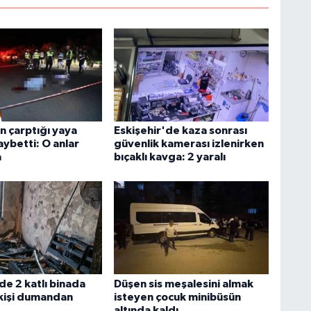
n çarptığı yaya
Eskişehir'de kaza sonrası
aybetti: O anlar
güvenlik kamerası izlenirken
a
bıçaklı kavga: 2 yaralı
de 2 katlı binada
Düşen sis meşalesini almak
 kişi dumandan
isteyen çocuk minibüsün
altında kaldı