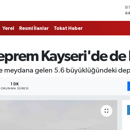
BI
64
D
4
Yerel
Resmi İlanlar
Tokat Haber
E
5
ST
64
prem Kayseri'de de h
GR
65
Bİ
de meydana gelen 5.6 büyüklüğündeki depr
13
1 DK
OKUNMA SÜRESI