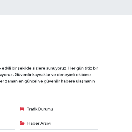
tkili bir şekilde sizlere sunuyoruz. Her gün titiz bir
laşıyoruz. Güvenilir kaynaklar ve deneyimli ekibimiz
e her zaman en güncel ve güvenilir habere ulaşmanın
Trafik Durumu
Haber Arşivi