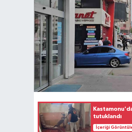
Ekonomi
Sağlık
Tokat Haber
Kastamonu'da
tutuklandı
İçeriği Görüntül