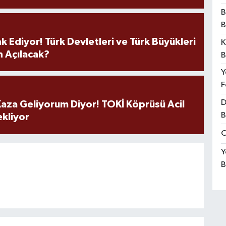
B
B
k Ediyor! Türk Devletleri ve Türk Büyükleri
K
 Açılacak?
B
Y
F
D
aza Geliyorum Diyor! TOKİ Köprüsü Acil
B
ekliyor
O
Y
B