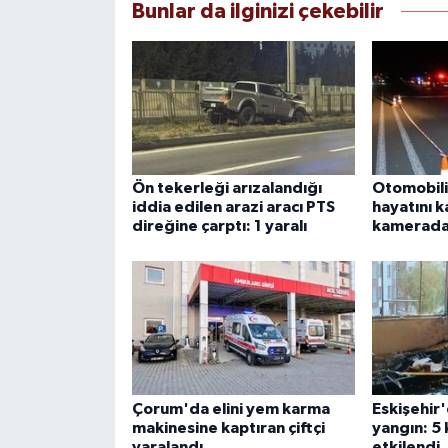
Bunlar da ilginizi çekebilir
Ön tekerleği arızalandığı
Otomobili
iddia edilen arazi aracı PTS
hayatını k
direğine çarptı: 1 yaralı
kamerad
Çorum'da elini yem karma
Eskişehir'
makinesine kaptıran çiftçi
yangın: 5
yaralandı
etkilendi