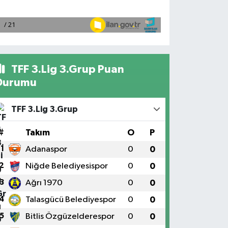
TFF 3.Lig 3.Grup Puan
Durumu
TFF 3.Lig 3.Grup
#
Takım
O
P
1
Adanaspor
0
0
2
Niğde Belediyesispor
0
0
3
Ağrı 1970
0
0
4
Talasgücü Belediyespor
0
0
5
Bitlis Özgüzelderespor
0
0