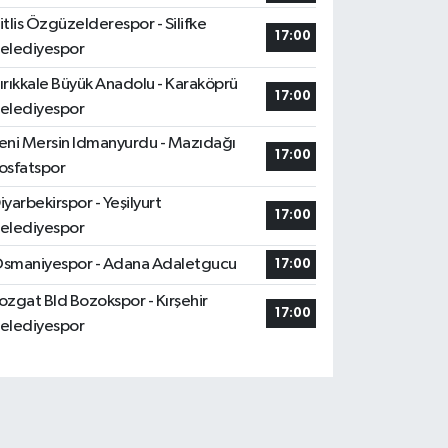
itlis Özgüzelderespor - Silifke
17:00
elediyespor
ırıkkale Büyük Anadolu - Karaköprü
17:00
elediyespor
eni Mersin Idmanyurdu - Mazıdağı
17:00
osfatspor
iyarbekirspor - Yeşilyurt
17:00
elediyespor
smaniyespor - Adana Adaletgucu
17:00
ozgat Bld Bozokspor - Kırşehir
17:00
elediyespor