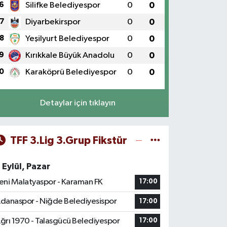
6
Silifke Belediyespor
0
0
7
Diyarbekirspor
0
0
8
Yeşilyurt Belediyespor
0
0
9
Kırıkkale Büyük Anadolu
0
0
0
Karaköprü Belediyespor
0
0
Detaylar için tıklayın
TFF 3.Lig 3.Grup Fikstür
 Eylül, Pazar
eni Malatyaspor - Karaman FK
17:00
danaspor - Niğde Belediyesispor
17:00
ğrı 1970 - Talasgücü Belediyespor
17:00