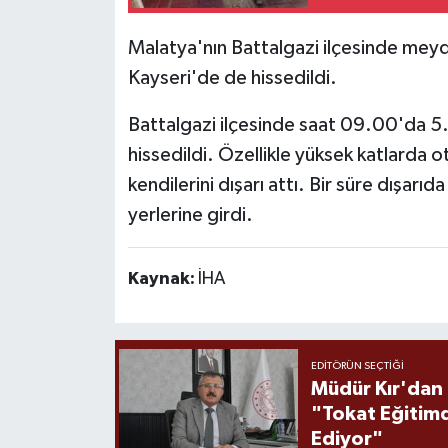
Malatya'nın Battalgazi ilçesinde me
Kayseri'de de hissedildi.
Battalgazi ilçesinde saat 09.00'da 
hissedildi. Özellikle yüksek katlarda
kendilerini dışarı attı. Bir süre dışarı
yerlerine girdi.
Kaynak:
İHA
EDITÖRÜN SEÇTIĞI
Müdür Kır'dan
"Tokat Eğitim
Ediyor"