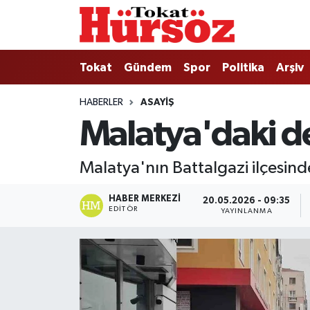
Tokat
Nöbetçi Eczaneler
Tokat
Gündem
Spor
Politika
Arşiv
Türkiye Gündemi
Hava Durumu
HABERLER
ASAYIŞ
Malatya'daki de
Gündem
Tokat Namaz Vakitleri
Asayiş
Trafik Durumu
Malatya'nın Battalgazi ilçesin
Spor
Süper Lig Puan Durumu ve Fikstür
HABER MERKEZI
20.05.2026 - 09:35
EDITÖR
YAYINLANMA
Politika
Tüm Manşetler
Tokat Spor
Son Dakika Haberleri
Eğitim
Haber Arşivi