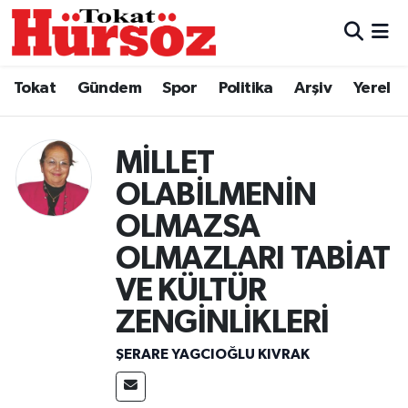
Tokat
Nöbetçi Eczaneler
Tokat
Gündem
Spor
Politika
Arşiv
Yerel
Türkiye Gündemi
Hava Durumu
MİLLET
Gündem
Tokat Namaz Vakitleri
OLABİLMENİN
Asayiş
Trafik Durumu
OLMAZSA
OLMAZLARI TABİAT
Spor
Süper Lig Puan Durumu ve Fikstür
VE KÜLTÜR
Politika
Tüm Manşetler
ZENGİNLİKLERİ
Tokat Spor
Son Dakika Haberleri
ŞERARE YAGCIOĞLU KIVRAK
Eğitim
Haber Arşivi