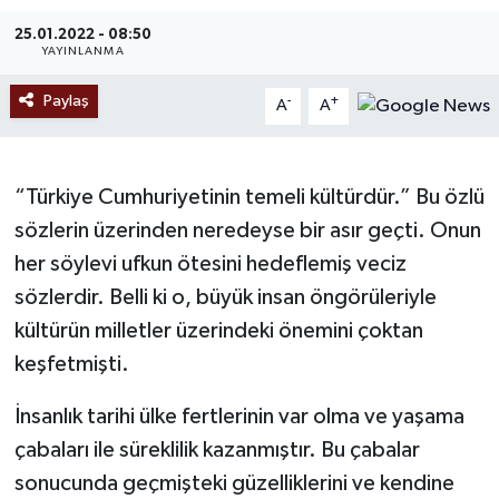
25.01.2022 - 08:50
Ekonomi
YAYINLANMA
Sağlık
Paylaş
-
+
A
A
Tokat Haber
“Türkiye Cumhuriyetinin temeli kültürdür.” Bu özlü
sözlerin üzerinden neredeyse bir asır geçti. Onun
her söylevi ufkun ötesini hedeflemiş veciz
sözlerdir. Belli ki o, büyük insan öngörüleriyle
kültürün milletler üzerindeki önemini çoktan
keşfetmişti.
İnsanlık tarihi ülke fertlerinin var olma ve yaşama
çabaları ile süreklilik kazanmıştır. Bu çabalar
sonucunda geçmişteki güzelliklerini ve kendine