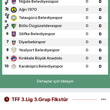
2
Niğde Belediyesispor
0
0
3
Ağrı 1970
0
0
4
Talasgücü Belediyespor
0
0
5
Bitlis Özgüzelderespor
0
0
6
Silifke Belediyespor
0
0
7
Diyarbekirspor
0
0
8
Yeşilyurt Belediyespor
0
0
9
Kırıkkale Büyük Anadolu
0
0
10
Karaköprü Belediyespor
0
0
Detaylar için tıklayın
TFF 3.Lig 3.Grup Fikstür