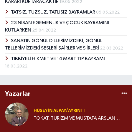
KARARI KURTARACAKTIR
19.05.2022
TATSIZ, TUZSUZ, TATLISIZ BAYRAMLAR
05.05.2022
23 NİSAN EGEMENLİK VE ÇOCUK BAYRAMINI
KUTLARKEN
25.04.2022
SANATIN GÖNÜL DİLLERİMİZDEKİ, GÖNÜL
TELLERİMİZDEKİ SESLERİ ŞAİRLER VE ŞİİRLERİ
22.03.2022
TIBBİYELİ HİKMET VE 14 MART TIP BAYRAMI
16.03.2022
Yazarlar
HÜSEYIN ALPAY/AYRINTI
TOKAT, TURİZM VE MUSTAFA ARSLAN…