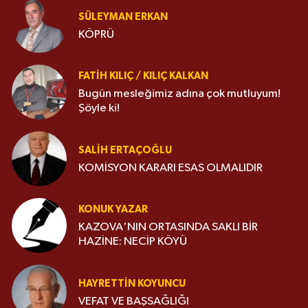
SÜLEYMAN ERKAN
KÖPRÜ
FATIH KILIÇ / KILIÇ KALKAN
Bugün mesleğimiz adına çok mutluyum!
Şöyle ki!
SALIH ERTAÇOĞLU
KOMİSYON KARARI ESAS OLMALIDIR
KONUK YAZAR
KAZOVA'NIN ORTASINDA SAKLI BİR
HAZİNE: NECİP KÖYÜ
HAYRETTIN KOYUNCU
VEFAT VE BAŞSAĞLIĞI