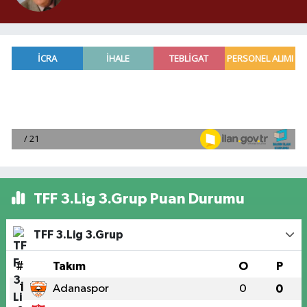
TFF 3.Lig 3.Grup Puan Durumu
TFF 3.Lig 3.Grup
#
Takım
O
P
1
Adanaspor
0
0