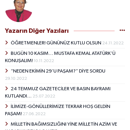
Yazarın Diğer Yazıları
ÖĞRETMENLER! GÜNÜNÜZ KUTLU OLSUN
24.11.2022
BUGÜN 10 KASIM… MUSTAFA KEMAL ATATÜRK’Ü
KONUŞALIM!
10.11.2022
“NEDEN EKİMİN 29’U PAŞAM?” DİYE SORDU
29.10.2022
24 TEMMUZ GAZETECİLER VE BASIN BAYRAMI
KUTLANDI…
25.07.2022
İLİMİZE-GÖNÜLLERİMİZE TEKRAR HOŞ GELDİN
PAŞAM!
27.06.2022
MİLLETİN BAĞIMSIZLIĞINI YİNE MİLLETİN AZİM VE