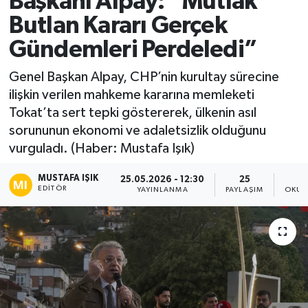
Başkanı Alpay: “Mutlak
Butlan Kararı Gerçek
Ekonomi
Gündemleri Perdeledi”
Sağlık
Genel Başkan Alpay, CHP’nin kurultay sürecine
ilişkin verilen mahkeme kararına memleketi
Tokat Haber
Tokat’ta sert tepki göstererek, ülkenin asıl
sorununun ekonomi ve adaletsizlik olduğunu
vurguladı. (Haber: Mustafa Işık)
MUSTAFA IŞIK
25.05.2026 - 12:30
25
EDITÖR
YAYINLANMA
PAYLAŞIM
OKUN