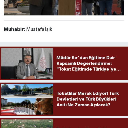
Muhabir:
Mustafa Işık
Müdür Kır'dan Eğitime Dair
Kapsamlı Değerlendirme:
"Tokat Eğitimde Türkiye'ye
Örnek Olmaya Devam Ediyor"
Tokatlılar Merak Ediyor! Türk
Devletleri ve Türk Büyükleri
Anıtı Ne Zaman Açılacak?