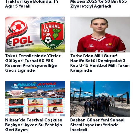
Traktör İkiye Bölündü, 1'i
Müzesi 2025'te 50 Bin 855
Ağır 5 Yaralı
Ziyaretçiyi Ağırladı
Tokat Temsilcisinde Yüzler
Turhal’dan Milli Gurur!
Gülüyor! Turhal 60 FSK
Hanife Betül Demirpolat 3.
Resmen Profesyonelliğe
Kez U-15 Hentbol Milli Takım
Geçiş Ligi'nde
Kampında
Niksar’da Festival Coşkusu
Başkan Güner Yeni Sanayi
Başlıyor! Ayvaz Su Fest İçin
Sitesi İnşaatını Yerinde
Geri Sayım
İnceledi