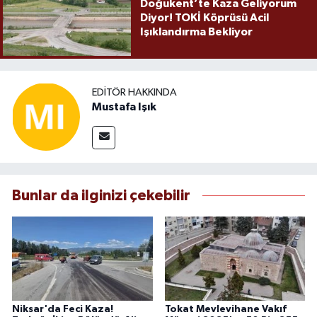
Doğukent’te Kaza Geliyorum
Diyor! TOKİ Köprüsü Acil
Işıklandırma Bekliyor
EDITÖR HAKKINDA
Mustafa Işık
Bunlar da ilginizi çekebilir
Niksar'da Feci Kaza!
Tokat Mevlevihane Vakıf