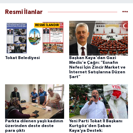
Resmi İlanlar
RESMİ İLANDIR
Tokat Belediyesi
Başkan Kaya'dan Gazi
Meclis'e Çağrı: "Esnafın
Nefesi İçin Zincir Market ve
İnternet Satışlarına Düzen
Şart"
Parkta dilenen yaşlı kadının
Yeni Parti Tokat İl Başkanı
üzerinden deste deste
Kurtgöz’den Şaban
para çıktı
Kaya’ya Destek: