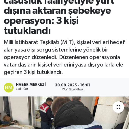
casusluk faaliyetiyle yurt
dışına aktaran şebekeye
Ekonomi
operasyon: 3 kişi
Sağlık
tutuklandı
Tokat Haber
Milli İstihbarat Teşkilatı (MİT), kişisel verileri hedef
alan yasa dışı sorgu sistemlerine yönelik bir
operasyon düzenledi. Düzenlenen operasyonla
vatandaşların kişisel verilerini yasa dışı yollarla ele
geçiren 3 kişi tutuklandı.
HABER MERKEZI
30.09.2025 - 16:01
EDITÖR
YAYINLANMA