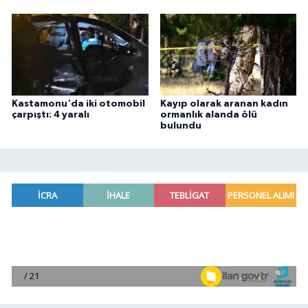
Kastamonu'da iki otomobil
Kayıp olarak aranan kadın
çarpıştı: 4 yaralı
ormanlık alanda ölü
bulundu