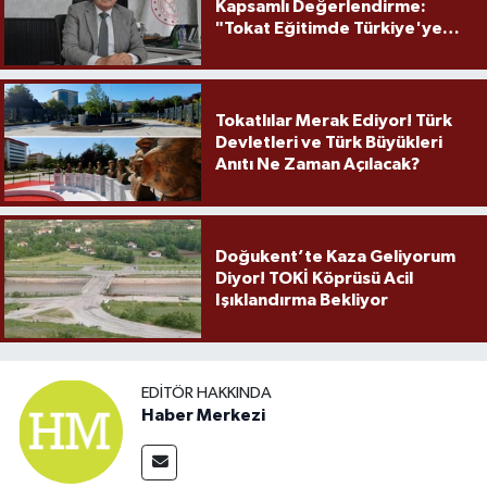
Kapsamlı Değerlendirme:
"Tokat Eğitimde Türkiye'ye
Örnek Olmaya Devam Ediyor"
Tokatlılar Merak Ediyor! Türk
Devletleri ve Türk Büyükleri
Anıtı Ne Zaman Açılacak?
Doğukent’te Kaza Geliyorum
Diyor! TOKİ Köprüsü Acil
Işıklandırma Bekliyor
EDITÖR HAKKINDA
Haber Merkezi