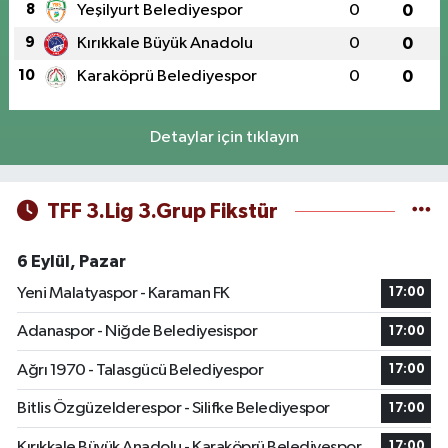
8
Yeşilyurt Belediyespor
0
0
9
Kırıkkale Büyük Anadolu
0
0
10
Karaköprü Belediyespor
0
0
Detaylar için tıklayın
TFF 3.Lig 3.Grup Fikstür
6 Eylül, Pazar
Yeni Malatyaspor - Karaman FK
17:00
Adanaspor - Niğde Belediyesispor
17:00
Ağrı 1970 - Talasgücü Belediyespor
17:00
Bitlis Özgüzelderespor - Silifke Belediyespor
17:00
Kırıkkale Büyük Anadolu - Karaköprü Belediyespor
17:00