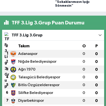
“Sokaklarımızın Işığı
Sönmesin”
TFF 3.Lig 3.Grup Puan Durumu
TFF 3.Lig 3.Grup
#
Takım
O
P
1
Adanaspor
0
0
2
Niğde Belediyesispor
0
0
3
Ağrı 1970
0
0
4
Talasgücü Belediyespor
0
0
5
Bitlis Özgüzelderespor
0
0
6
Silifke Belediyespor
0
0
7
Diyarbekirspor
0
0