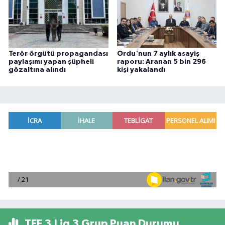
Terör örgütü propagandası
Ordu'nun 7 aylık asayiş
paylaşımı yapan şüpheli
raporu: Aranan 5 bin 296
gözaltına alındı
kişi yakalandı
TFF 3.Lig 3.Grup Puan Durumu