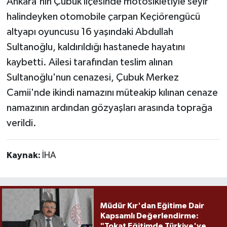
Ankara'nın Çubuk ilçesinde motosikletiyle seyir
halindeyken otomobile çarpan Keçiörengücü
altyapı oyuncusu 16 yaşındaki Abdullah
Sultanoğlu, kaldırıldığı hastanede hayatını
kaybetti. Ailesi tarafından teslim alınan
Sultanoğlu'nun cenazesi, Çubuk Merkez
Camii'nde ikindi namazını müteakip kılınan cenaze
namazının ardından gözyaşları arasında toprağa
verildi.
Kaynak:
İHA
Müdür Kır'dan Eğitime Dair
Kapsamlı Değerlendirme:
"Tokat Eğitimde Türkiye'ye