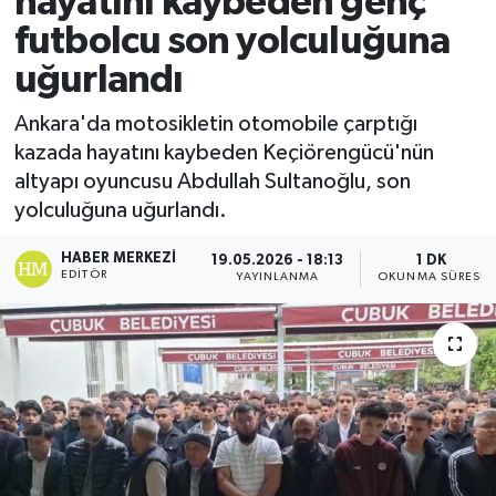
hayatını kaybeden genç
futbolcu son yolculuğuna
Ekonomi
uğurlandı
Sağlık
Ankara'da motosikletin otomobile çarptığı
kazada hayatını kaybeden Keçiörengücü'nün
Tokat Haber
altyapı oyuncusu Abdullah Sultanoğlu, son
yolculuğuna uğurlandı.
HABER MERKEZI
19.05.2026 - 18:13
1 DK
EDITÖR
YAYINLANMA
OKUNMA SÜRESI