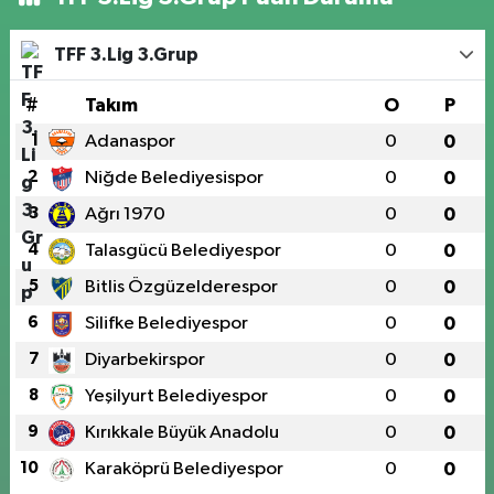
TFF 3.Lig 3.Grup
#
Takım
O
P
1
Adanaspor
0
0
2
Niğde Belediyesispor
0
0
3
Ağrı 1970
0
0
4
Talasgücü Belediyespor
0
0
5
Bitlis Özgüzelderespor
0
0
6
Silifke Belediyespor
0
0
7
Diyarbekirspor
0
0
8
Yeşilyurt Belediyespor
0
0
9
Kırıkkale Büyük Anadolu
0
0
10
Karaköprü Belediyespor
0
0