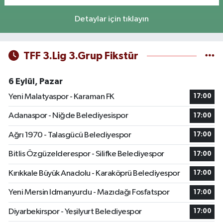
Detaylar için tıklayın
TFF 3.Lig 3.Grup Fikstür
6 Eylül, Pazar
Yeni Malatyaspor - Karaman FK
17:00
Adanaspor - Niğde Belediyesispor
17:00
Ağrı 1970 - Talasgücü Belediyespor
17:00
Bitlis Özgüzelderespor - Silifke Belediyespor
17:00
Kırıkkale Büyük Anadolu - Karaköprü Belediyespor
17:00
Yeni Mersin Idmanyurdu - Mazıdağı Fosfatspor
17:00
Diyarbekirspor - Yeşilyurt Belediyespor
17:00