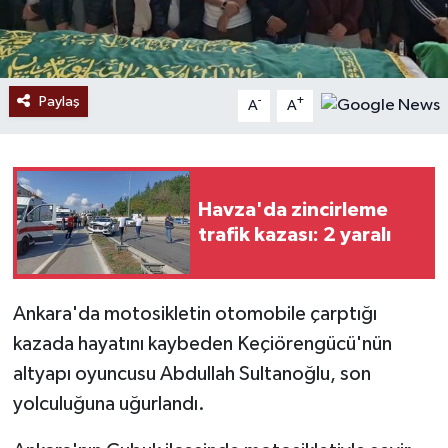
Paylaş
-
+
A
A
Havza'da zincirleme
trafik kazası: 2 yaralı
Ankara'da motosikletin otomobile çarptığı
kazada hayatını kaybeden Keçiörengücü'nün
altyapı oyuncusu Abdullah Sultanoğlu, son
yolculuğuna uğurlandı.