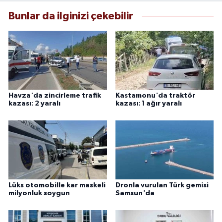
Bunlar da ilginizi çekebilir
Havza'da zincirleme trafik
Kastamonu'da traktör
kazası: 2 yaralı
kazası: 1 ağır yaralı
Lüks otomobille kar maskeli
Dronla vurulan Türk gemisi
milyonluk soygun
Samsun'da