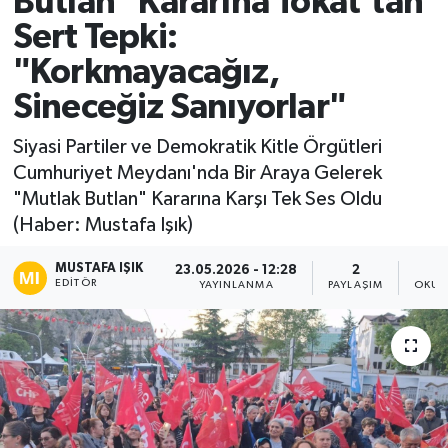
Butlan" Kararına Tokat'tan
Sert Tepki:
Ekonomi
"Korkmayacağız,
Sağlık
Sineceğiz Sanıyorlar"
Tokat Haber
Siyasi Partiler ve Demokratik Kitle Örgütleri
Cumhuriyet Meydanı'nda Bir Araya Gelerek
"Mutlak Butlan" Kararına Karşı Tek Ses Oldu
(Haber: Mustafa Işık)
MUSTAFA IŞIK
23.05.2026 - 12:28
2
EDITÖR
YAYINLANMA
PAYLAŞIM
OKUN