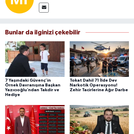
Bunlar da ilginizi çekebilir
7 Yaşındaki Güvenç’in
Tokat Dahil 71 İlde Dev
Örnek Davranışına Başkan
Narkotik Operasyonu!
Yazıcıoğlu’ndan Takdir ve
Zehir Tacirlerine Ağır Darbe
Hediye