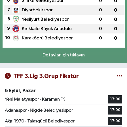
6
Silifke Belediyespor
0
0
7
Diyarbekirspor
0
0
8
Yeşilyurt Belediyespor
0
0
9
Kırıkkale Büyük Anadolu
0
0
10
Karaköprü Belediyespor
0
0
Detaylar için tıklayın
TFF 3.Lig 3.Grup Fikstür
6 Eylül, Pazar
Yeni Malatyaspor - Karaman FK
17:00
Adanaspor - Niğde Belediyesispor
17:00
Ağrı 1970 - Talasgücü Belediyespor
17:00