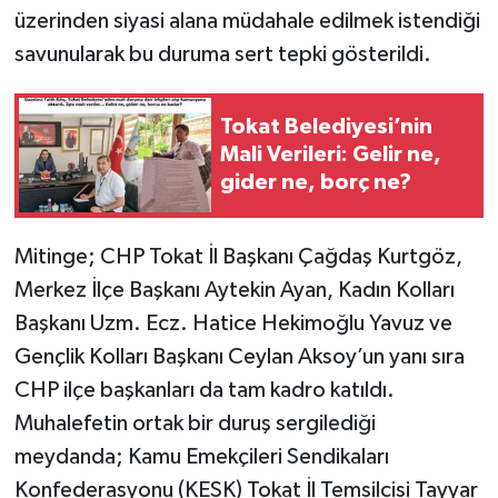
üzerinden siyasi alana müdahale edilmek istendiği
savunularak bu duruma sert tepki gösterildi.
Tokat Belediyesi’nin
Mali Verileri: Gelir ne,
gider ne, borç ne?
Mitinge; CHP Tokat İl Başkanı Çağdaş Kurtgöz,
Merkez İlçe Başkanı Aytekin Ayan, Kadın Kolları
Başkanı Uzm. Ecz. Hatice Hekimoğlu Yavuz ve
Gençlik Kolları Başkanı Ceylan Aksoy’un yanı sıra
CHP ilçe başkanları da tam kadro katıldı.
Muhalefetin ortak bir duruş sergilediği
meydanda; Kamu Emekçileri Sendikaları
Konfederasyonu (KESK) Tokat İl Temsilcisi Tayyar