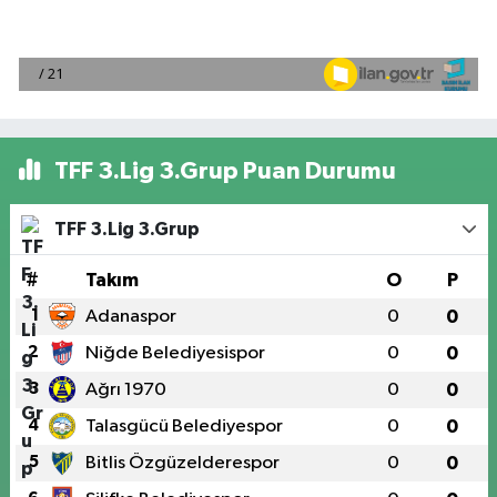
TFF 3.Lig 3.Grup Puan Durumu
TFF 3.Lig 3.Grup
#
Takım
O
P
1
Adanaspor
0
0
2
Niğde Belediyesispor
0
0
3
Ağrı 1970
0
0
4
Talasgücü Belediyespor
0
0
5
Bitlis Özgüzelderespor
0
0