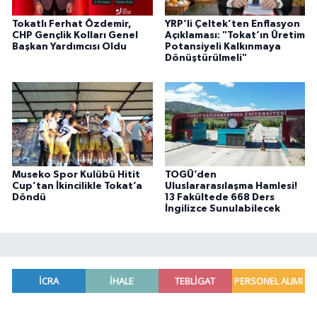
Tokatlı Ferhat Özdemir,
YRP’li Çeltek’ten Enflasyon
CHP Gençlik Kolları Genel
Açıklaması: "Tokat’ın Üretim
Başkan Yardımcısı Oldu
Potansiyeli Kalkınmaya
Dönüştürülmeli"
Museko Spor Kulübü Hitit
TOGÜ’den
Cup’tan İkincilikle Tokat’a
Uluslararasılaşma Hamlesi!
Döndü
13 Fakültede 668 Ders
İngilizce Sunulabilecek