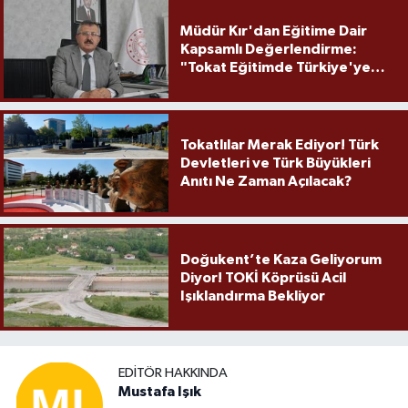
Müdür Kır'dan Eğitime Dair
Kapsamlı Değerlendirme:
"Tokat Eğitimde Türkiye'ye
Örnek Olmaya Devam Ediyor"
Tokatlılar Merak Ediyor! Türk
Devletleri ve Türk Büyükleri
Anıtı Ne Zaman Açılacak?
Doğukent’te Kaza Geliyorum
Diyor! TOKİ Köprüsü Acil
Işıklandırma Bekliyor
EDITÖR HAKKINDA
Mustafa Işık