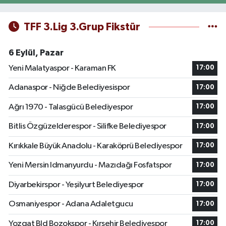
TFF 3.Lig 3.Grup Fikstür
6 Eylül, Pazar
Yeni Malatyaspor - Karaman FK
17:00
Adanaspor - Niğde Belediyesispor
17:00
Ağrı 1970 - Talasgücü Belediyespor
17:00
Bitlis Özgüzelderespor - Silifke Belediyespor
17:00
Kırıkkale Büyük Anadolu - Karaköprü Belediyespor
17:00
Yeni Mersin Idmanyurdu - Mazıdağı Fosfatspor
17:00
Diyarbekirspor - Yeşilyurt Belediyespor
17:00
Osmaniyespor - Adana Adaletgucu
17:00
Yozgat Bld Bozokspor - Kırşehir Belediyespor
17:00