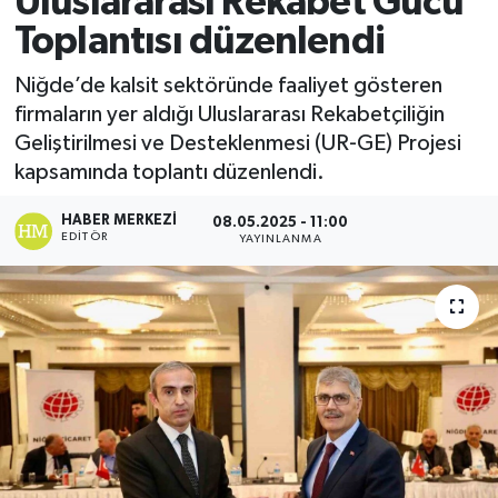
Uluslararası Rekabet Gücü
Toplantısı düzenlendi
Ekonomi
Niğde’de kalsit sektöründe faaliyet gösteren
Sağlık
firmaların yer aldığı Uluslararası Rekabetçiliğin
Geliştirilmesi ve Desteklenmesi (UR-GE) Projesi
Tokat Haber
kapsamında toplantı düzenlendi.
HABER MERKEZI
08.05.2025 - 11:00
EDITÖR
YAYINLANMA