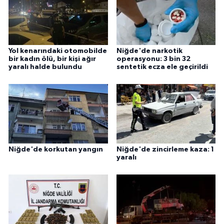
Yol kenarındaki otomobilde
Niğde'de narkotik
bir kadın ölü, bir kişi ağır
operasyonu: 3 bin 32
yaralı halde bulundu
sentetik ecza ele geçirildi
Niğde'de korkutan yangın
Niğde'de zincirleme kaza: 1
yaralı