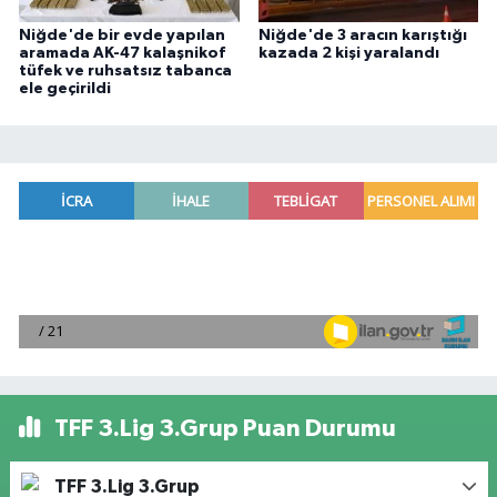
Niğde'de bir evde yapılan
Niğde'de 3 aracın karıştığı
aramada AK-47 kalaşnikof
kazada 2 kişi yaralandı
tüfek ve ruhsatsız tabanca
ele geçirildi
TFF 3.Lig 3.Grup Puan Durumu
TFF 3.Lig 3.Grup