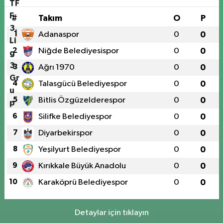
#
Takım
O
P
1
Adanaspor
0
0
2
Niğde Belediyesispor
0
0
3
Ağrı 1970
0
0
4
Talasgücü Belediyespor
0
0
5
Bitlis Özgüzelderespor
0
0
6
Silifke Belediyespor
0
0
7
Diyarbekirspor
0
0
8
Yeşilyurt Belediyespor
0
0
9
Kırıkkale Büyük Anadolu
0
0
10
Karaköprü Belediyespor
0
0
Detaylar için tıklayın