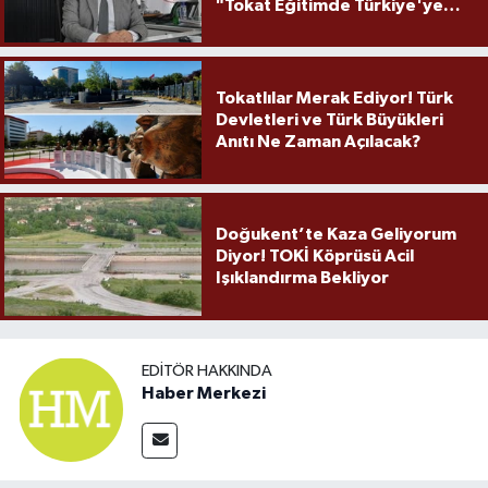
"Tokat Eğitimde Türkiye'ye
Örnek Olmaya Devam Ediyor"
Tokatlılar Merak Ediyor! Türk
Devletleri ve Türk Büyükleri
Anıtı Ne Zaman Açılacak?
Doğukent’te Kaza Geliyorum
Diyor! TOKİ Köprüsü Acil
Işıklandırma Bekliyor
EDITÖR HAKKINDA
Haber Merkezi