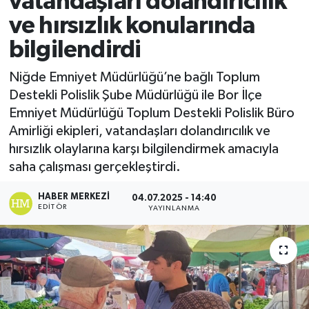
vatandaşları dolandırıcılık
ve hırsızlık konularında
Ekonomi
bilgilendirdi
Sağlık
Niğde Emniyet Müdürlüğü’ne bağlı Toplum
Destekli Polislik Şube Müdürlüğü ile Bor İlçe
Tokat Haber
Emniyet Müdürlüğü Toplum Destekli Polislik Büro
Amirliği ekipleri, vatandaşları dolandırıcılık ve
hırsızlık olaylarına karşı bilgilendirmek amacıyla
saha çalışması gerçekleştirdi.
HABER MERKEZI
04.07.2025 - 14:40
EDITÖR
YAYINLANMA