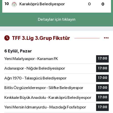
10
Karaköprü Belediyespor
0
0
Detaylar için tıklayın
TFF 3.Lig 3.Grup Fikstür
6 Eylül, Pazar
Yeni Malatyaspor - Karaman FK
17:00
Adanaspor - Niğde Belediyesispor
17:00
Ağrı 1970 - Talasgücü Belediyespor
17:00
Bitlis Özgüzelderespor - Silifke Belediyespor
17:00
Kırıkkale Büyük Anadolu - Karaköprü Belediyespor
17:00
Yeni Mersin Idmanyurdu - Mazıdağı Fosfatspor
17:00