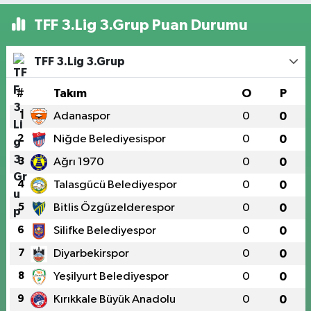
TFF 3.Lig 3.Grup Puan Durumu
TFF 3.Lig 3.Grup
#
Takım
O
P
1
Adanaspor
0
0
2
Niğde Belediyesispor
0
0
3
Ağrı 1970
0
0
4
Talasgücü Belediyespor
0
0
5
Bitlis Özgüzelderespor
0
0
6
Silifke Belediyespor
0
0
7
Diyarbekirspor
0
0
8
Yeşilyurt Belediyespor
0
0
9
Kırıkkale Büyük Anadolu
0
0