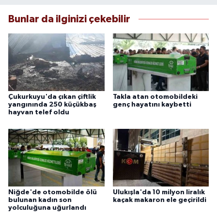
Bunlar da ilginizi çekebilir
Çukurkuyu'da çıkan çiftlik
Takla atan otomobildeki
yangınında 250 küçükbaş
genç hayatını kaybetti
hayvan telef oldu
Niğde'de otomobilde ölü
Ulukışla'da 10 milyon liralık
bulunan kadın son
kaçak makaron ele geçirildi
yolculuğuna uğurlandı