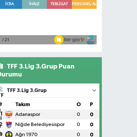
TFF 3.Lig 3.Grup Puan
Durumu
TFF 3.Lig 3.Grup
#
Takım
O
P
1
Adanaspor
0
0
2
Niğde Belediyesispor
0
0
3
Ağrı 1970
0
0