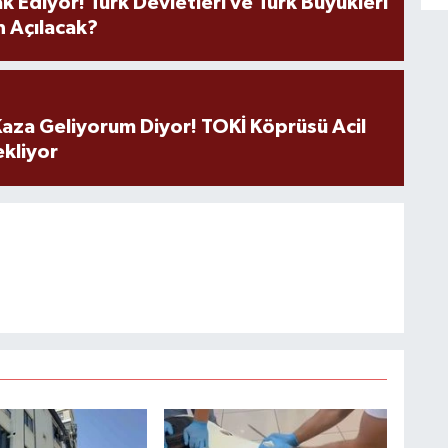
k Ediyor! Türk Devletleri ve Türk Büyükleri
 Açılacak?
aza Geliyorum Diyor! TOKİ Köprüsü Acil
ekliyor