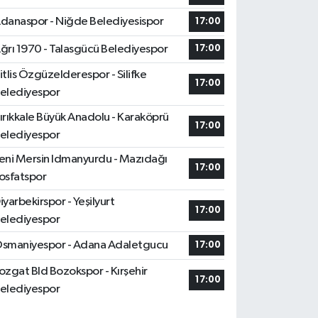
danaspor - Niğde Belediyesispor
17:00
ğrı 1970 - Talasgücü Belediyespor
17:00
itlis Özgüzelderespor - Silifke
17:00
elediyespor
ırıkkale Büyük Anadolu - Karaköprü
17:00
elediyespor
eni Mersin Idmanyurdu - Mazıdağı
17:00
osfatspor
iyarbekirspor - Yeşilyurt
17:00
elediyespor
smaniyespor - Adana Adaletgucu
17:00
ozgat Bld Bozokspor - Kırşehir
17:00
elediyespor