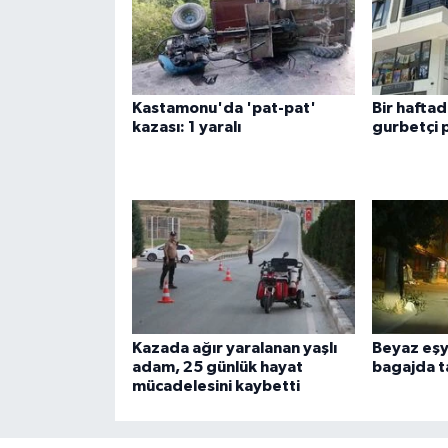
Kastamonu'da 'pat-pat'
Bir hafta
kazası: 1 yaralı
gurbetçi p
Kazada ağır yaralanan yaşlı
Beyaz eşy
adam, 25 günlük hayat
bagajda t
mücadelesini kaybetti