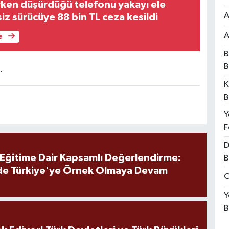
rken düşürdüğü telefonu yakayı ele
A
siz sürücüye 88 bin TL ceza kesildi
A
e
B
B
.
K
B
Y
F
D
 Eğitime Dair Kapsamlı Değerlendirme:
B
de Türkiye'ye Örnek Olmaya Devam
O
Y
B