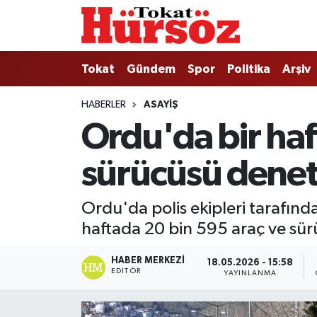
Tokat
Nöbetçi Eczaneler
Tokat
Gündem
Spor
Politika
Arşiv
Türkiye Gündemi
Hava Durumu
HABERLER
ASAYIŞ
Ordu'da bir haf
Gündem
Tokat Namaz Vakitleri
sürücüsü denet
Asayiş
Trafik Durumu
Spor
Süper Lig Puan Durumu ve Fikstür
Ordu'da polis ekipleri tarafınd
haftada 20 bin 595 araç ve sürü
Politika
Tüm Manşetler
HABER MERKEZI
18.05.2026 - 15:58
Tokat Spor
Son Dakika Haberleri
EDITÖR
YAYINLANMA
Eğitim
Haber Arşivi