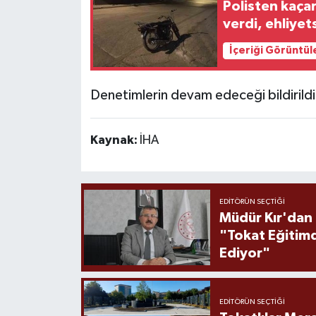
Polisten kaça
verdi, ehliyet
İçeriği Görüntül
Denetimlerin devam edeceği bildirildi
Kaynak:
İHA
EDITÖRÜN SEÇTIĞI
Müdür Kır'dan
"Tokat Eğitim
Ediyor"
EDITÖRÜN SEÇTIĞI