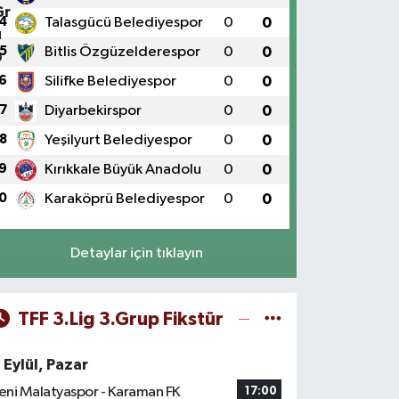
4
Talasgücü Belediyespor
0
0
5
Bitlis Özgüzelderespor
0
0
6
Silifke Belediyespor
0
0
7
Diyarbekirspor
0
0
8
Yeşilyurt Belediyespor
0
0
9
Kırıkkale Büyük Anadolu
0
0
0
Karaköprü Belediyespor
0
0
Detaylar için tıklayın
TFF 3.Lig 3.Grup Fikstür
 Eylül, Pazar
eni Malatyaspor - Karaman FK
17:00