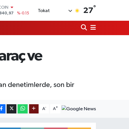
°
COIN
27
Tokat
840,97
%-0.15
LAR
7436
%0.18
RO
2510
%0.32
RLİN
4811
%0.38
araç ve
M ALTIN
60.55
%0
T100
779
%-14
lan denetimlerde, son bir
-
+
A
A