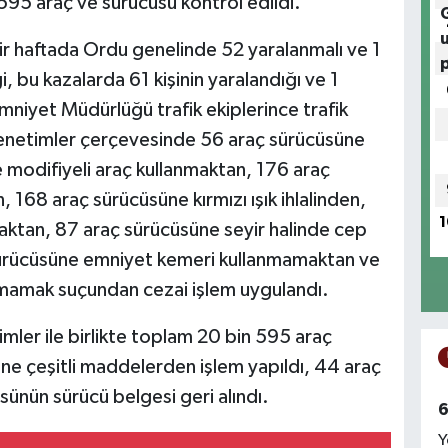
595 araç ve sürücüsü kontrol edildi.
r haftada Ordu genelinde 52 yaralanmalı ve 1
, bu kazalarda 61 kişinin yaralandığı ve 1
l Emniyet Müdürlüğü trafik ekiplerince trafik
 denetimler çerçevesinde 56 araç sürücüsüne
e modifiyeli araç kullanmaktan, 176 araç
 168 araç sürücüsüne kırmızı ışık ihlalinden,
1
maktan, 87 araç sürücüsüne seyir halinde cep
sürücüsüne emniyet kemeri kullanmamaktan ve
mamak suçundan cezai işlem uygulandı.
imler ile birlikte toplam 20 bin 595 araç
üne çeşitli maddelerden işlem yapıldı, 44 araç
sünün sürücü belgesi geri alındı.
6
Y