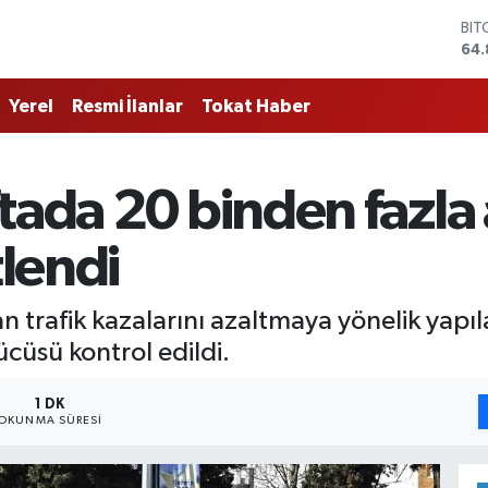
BIT
64.
DO
47,
Yerel
Resmi İlanlar
Tokat Haber
EU
55,
STE
64,
tada 20 binden fazla 
GRA
66
BİS
lendi
13.
an trafik kazalarını azaltmaya yönelik yapı
cüsü kontrol edildi.
1 DK
OKUNMA SÜRESI