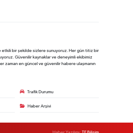
tkili bir şekilde sizlere sunuyoruz. Her gün titiz bir
laşıyoruz. Güvenilir kaynaklar ve deneyimli ekibimiz
e her zaman en güncel ve güvenilir habere ulaşmanın
Trafik Durumu
Haber Arşivi
Haber Yazılımı:
TE Bilişim