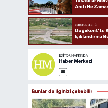
Tokatlılar Mera
Anıtı Ne Zaman
EDITÖRÜN SEÇTIĞI
Doğukent’te K
Işıklandırma B
EDITÖR HAKKINDA
Haber Merkezi
Bunlar da ilginizi çekebilir