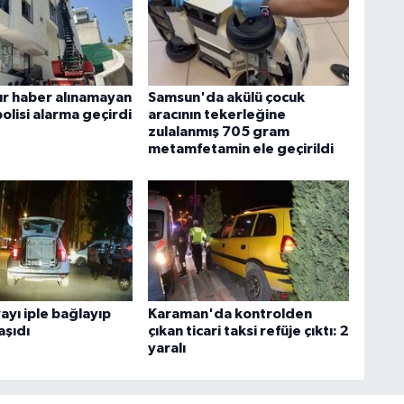
dır haber alınamayan
Samsun'da akülü çocuk
olisi alarma geçirdi
aracının tekerleğine
zulalanmış 705 gram
metamfetamin ele geçirildi
ayı iple bağlayıp
Karaman'da kontrolden
aşıdı
çıkan ticari taksi refüje çıktı: 2
yaralı