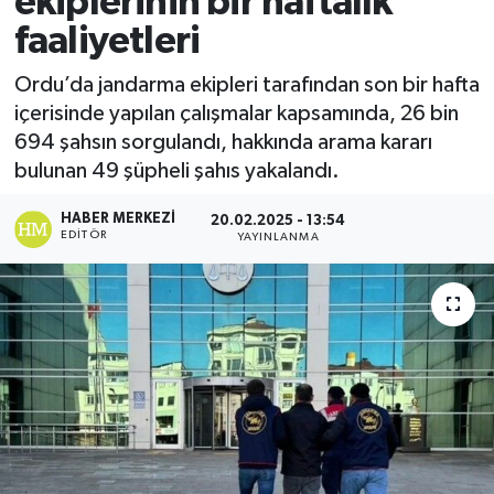
ekiplerinin bir haftalık
faaliyetleri
Ekonomi
Ordu’da jandarma ekipleri tarafından son bir hafta
Sağlık
içerisinde yapılan çalışmalar kapsamında, 26 bin
694 şahsın sorgulandı, hakkında arama kararı
Tokat Haber
bulunan 49 şüpheli şahıs yakalandı.
HABER MERKEZI
20.02.2025 - 13:54
EDITÖR
YAYINLANMA