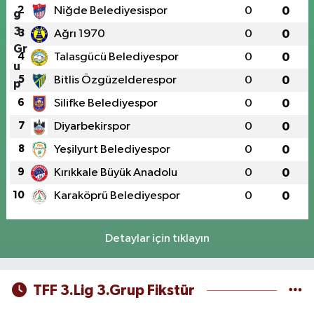
2
Niğde Belediyesispor
0
0
3
Ağrı 1970
0
0
4
Talasgücü Belediyespor
0
0
5
Bitlis Özgüzelderespor
0
0
6
Silifke Belediyespor
0
0
7
Diyarbekirspor
0
0
8
Yeşilyurt Belediyespor
0
0
9
Kırıkkale Büyük Anadolu
0
0
10
Karaköprü Belediyespor
0
0
Detaylar için tıklayın
TFF 3.Lig 3.Grup Fikstür