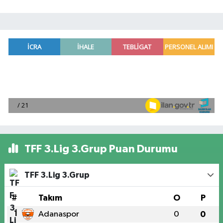
TFF 3.Lig 3.Grup Puan Durumu
TFF 3.Lig 3.Grup
#
Takım
O
P
1
Adanaspor
0
0