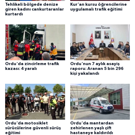
Tehlikeli bölgede denize
Kur'an kursu öğrencilerine
giren kadını cankurtaranlar
uygulamalı trafik eğitimi
kurtardı
Ordu'da zincirleme trafik
Ordu'nun 7 aylık asayiş
kazası: 4 yaralı
raporu: Aranan 5 bin 296
kişi yakalandı
Ordu'da motosiklet
Ordu'da mantardan
sürücülerine güvenli sürüş
zehirlenen yaşlı çift
eğitimi
hastaneye kaldırıldı