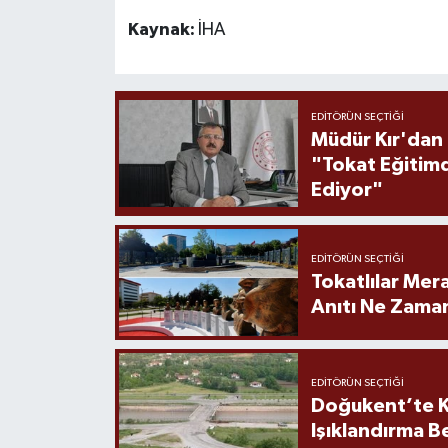
Kaynak:
İHA
EDITÖRÜN SEÇTIĞI
Müdür Kır'dan
"Tokat Eğitim
Ediyor"
EDITÖRÜN SEÇTIĞI
Tokatlılar Mera
Anıtı Ne Zaman
EDITÖRÜN SEÇTIĞI
Doğukent’te K
Işıklandırma B