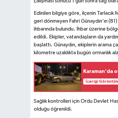
çalışması sonucu 1 gün sonra sağ olar
Edinilen bilgiye göre, ilçenin Tarlacık
geri dönmeyen Fahri Günaydın'ın (81) y
ihbarında bulundu. İhbar üzerine bölg
edildi. Ekipler, vatandaşların da yardı
başlattı. Günaydın, ekiplerin arama ç
kilometre uzaklıkta bugün ormanlık al
Karaman'da ot
İçeriği Görüntül
Sağlık kontrolleri için Ordu Devlet Ha
olduğu öğrenildi.