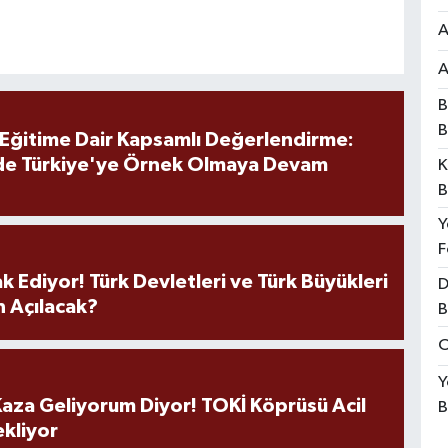
A
A
B
B
 Eğitime Dair Kapsamlı Değerlendirme:
de Türkiye'ye Örnek Olmaya Devam
K
B
Y
F
k Ediyor! Türk Devletleri ve Türk Büyükleri
D
 Açılacak?
B
O
Y
aza Geliyorum Diyor! TOKİ Köprüsü Acil
B
ekliyor