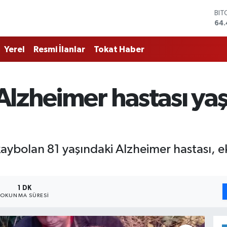
BIT
64.
DO
47,
Yerel
Resmi İlanlar
Tokat Haber
EU
55,
STE
64
Alzheimer hastası ya
GRA
651
BİS
13.
ybolan 81 yaşındaki Alzheimer hastası, ek
1 DK
OKUNMA SÜRESI