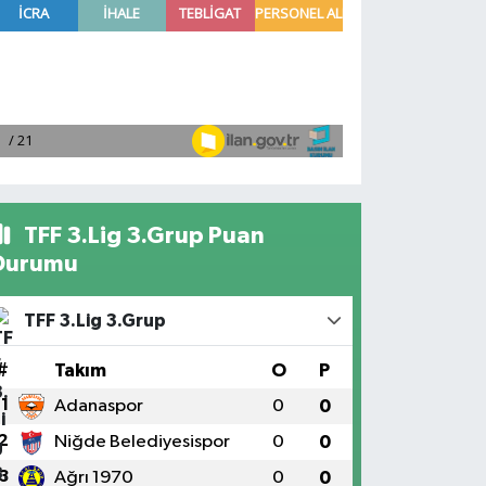
TFF 3.Lig 3.Grup Puan
Durumu
TFF 3.Lig 3.Grup
#
Takım
O
P
1
Adanaspor
0
0
2
Niğde Belediyesispor
0
0
3
Ağrı 1970
0
0