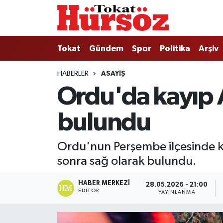
Tokat
Nöbetçi Eczaneler
Tokat
Gündem
Spor
Politika
Arşiv
Türkiye Gündemi
Hava Durumu
HABERLER
ASAYIŞ
Ordu'da kayıp 
Gündem
Tokat Namaz Vakitleri
bulundu
Asayiş
Trafik Durumu
Spor
Süper Lig Puan Durumu ve Fikstür
Ordu'nun Perşembe ilçesinde ka
sonra sağ olarak bulundu.
Politika
Tüm Manşetler
HABER MERKEZI
28.05.2026 - 21:00
Tokat Spor
Son Dakika Haberleri
EDITÖR
YAYINLANMA
Eğitim
Haber Arşivi