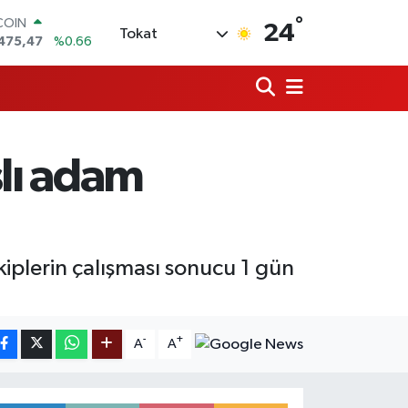
°
COIN
24
Tokat
475,47
%0.66
LAR
5971
%0.05
RO
1336
%0.18
RLİN
,2534
%0.22
şlı adam
M ALTIN
8.23
%0.39
T100
703
%0
iplerin çalışması sonucu 1 gün
-
+
A
A