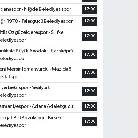
danaspor - Niğde Belediyesispor
17:00
ğrı 1970 - Talasgücü Belediyespor
17:00
itlis Özgüzelderespor - Silifke
17:00
elediyespor
ırıkkale Büyük Anadolu - Karaköprü
17:00
elediyespor
eni Mersin Idmanyurdu - Mazıdağı
17:00
osfatspor
iyarbekirspor - Yeşilyurt
17:00
elediyespor
smaniyespor - Adana Adaletgucu
17:00
ozgat Bld Bozokspor - Kırşehir
17:00
elediyespor