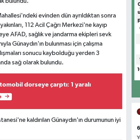
ak bulundu.
 Mahallesi'ndeki evinden dün ayrıldıktan sonra
akınları, 112 Acil Çağrı Merkezi'ne kayıp
eye AFAD, sağlık ve jandarma ekipleri sevk
mıyla Günaydın'ın bulunması için çalışma
alışmaları sonucu kaybolduğu yerden 3
anda sağ olarak bulundu.
1
omobil dorseye çarptı: 1 yaralı
e
stanesi'ne kaldırılan Günaydın'ın durumunun iyi
6
Y