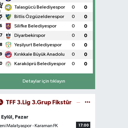
4
Talasgücü Belediyespor
0
0
5
Bitlis Özgüzelderespor
0
0
6
Silifke Belediyespor
0
0
7
Diyarbekirspor
0
0
8
Yeşilyurt Belediyespor
0
0
9
Kırıkkale Büyük Anadolu
0
0
0
Karaköprü Belediyespor
0
0
Detaylar için tıklayın
TFF 3.Lig 3.Grup Fikstür
 Eylül, Pazar
eni Malatyaspor - Karaman FK
17:00