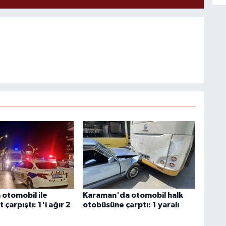
otomobil ile
Karaman'da otomobil halk
 çarpıştı: 1'i ağır 2
otobüsüne çarptı: 1 yaralı