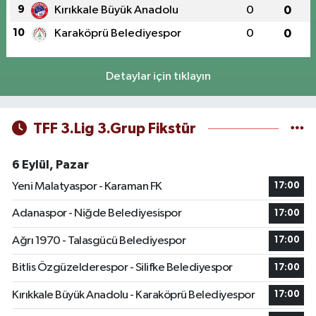
9
Kırıkkale Büyük Anadolu
0
0
10
Karaköprü Belediyespor
0
0
Detaylar için tıklayın
TFF 3.Lig 3.Grup Fikstür
6 Eylül, Pazar
Yeni Malatyaspor - Karaman FK
17:00
Adanaspor - Niğde Belediyesispor
17:00
Ağrı 1970 - Talasgücü Belediyespor
17:00
Bitlis Özgüzelderespor - Silifke Belediyespor
17:00
Kırıkkale Büyük Anadolu - Karaköprü Belediyespor
17:00