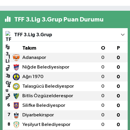
TFF 3.Lig 3.Grup Puan Durumu
TFF 3.Lig 3.Grup
#
Takım
O
P
1
Adanaspor
0
0
2
Niğde Belediyesispor
0
0
3
Ağrı 1970
0
0
4
Talasgücü Belediyespor
0
0
5
Bitlis Özgüzelderespor
0
0
6
Silifke Belediyespor
0
0
7
Diyarbekirspor
0
0
8
Yeşilyurt Belediyespor
0
0