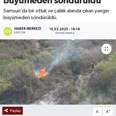
büyümeden söndürüldü
Ekonomi
Samsun’da bir otluk ve çalılık alanda çıkan yangın
büyümeden söndürüldü.
Sağlık
HABER MERKEZI
15.03.2025 - 16:16
EDITÖR
YAYINLANMA
Tokat Haber
Paylaş
-
+
A
A