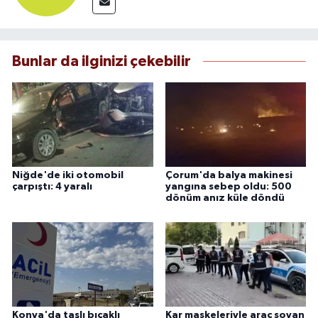
Bunlar da ilginizi çekebilir
Niğde'de iki otomobil
Çorum'da balya makinesi
çarpıştı: 4 yaralı
yangına sebep oldu: 500
dönüm anız küle döndü
Konya'da taşlı bıçaklı
Kar maskeleriyle araç soyan