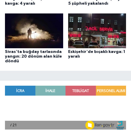
kavga: 4 yaralı
5 şüpheli yakalandı
Sivas'ta buğday tarlasında
Eskişehir'de bıçaklı kavga: 1
yangın: 20 dönüm alan küle
yaralı
döndü