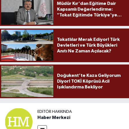
Müdür Kır'dan Eğitime Dair
Kapsamlı Değerlendirme:
"Tokat Eğitimde Türkiye'ye
Örnek Olmaya Devam Ediyor"
Tokatlılar Merak Ediyor! Türk
Devletleri ve Türk Büyükleri
Anıtı Ne Zaman Açılacak?
Doğukent’te Kaza Geliyorum
Diyor! TOKİ Köprüsü Acil
Işıklandırma Bekliyor
EDITÖR HAKKINDA
Haber Merkezi