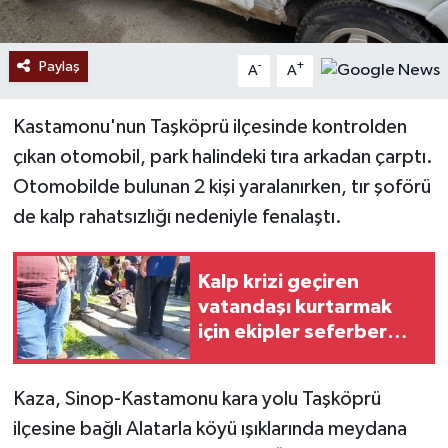
Paylaş
-
+
A
A
Kastamonu'nun Taşköprü ilçesinde kontrolden
çıkan otomobil, park halindeki tıra arkadan çarptı.
Otomobilde bulunan 2 kişi yaralanırken, tır şoförü
de kalp rahatsızlığı nedeniyle fenalaştı.
Kalp krizi geçiren
vatandaşı kurtarmak
için ekipler seferber
oldu
Kaza, Sinop-Kastamonu kara yolu Taşköprü
ilçesine bağlı Alatarla köyü ışıklarında meydana