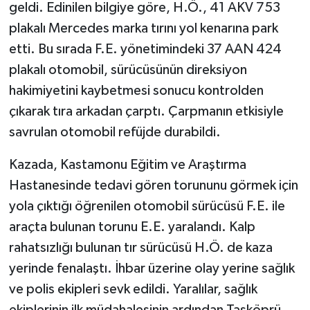
geldi. Edinilen bilgiye göre, H.Ö., 41 AKV 753
plakalı Mercedes marka tırını yol kenarına park
etti. Bu sırada F.E. yönetimindeki 37 AAN 424
plakalı otomobil, sürücüsünün direksiyon
hakimiyetini kaybetmesi sonucu kontrolden
çıkarak tıra arkadan çarptı. Çarpmanın etkisiyle
savrulan otomobil refüjde durabildi.
Kazada, Kastamonu Eğitim ve Araştırma
Hastanesinde tedavi gören torununu görmek için
yola çıktığı öğrenilen otomobil sürücüsü F.E. ile
araçta bulunan torunu E.E. yaralandı. Kalp
rahatsızlığı bulunan tır sürücüsü H.Ö. de kaza
yerinde fenalaştı. İhbar üzerine olay yerine sağlık
ve polis ekipleri sevk edildi. Yaralılar, sağlık
ekiplerinin ilk müdahalesinin ardından Taşköprü