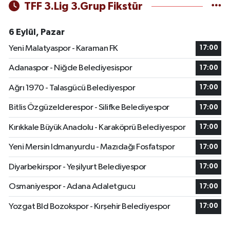
TFF 3.Lig 3.Grup Fikstür
6 Eylül, Pazar
Yeni Malatyaspor - Karaman FK
17:00
Adanaspor - Niğde Belediyesispor
17:00
Ağrı 1970 - Talasgücü Belediyespor
17:00
Bitlis Özgüzelderespor - Silifke Belediyespor
17:00
Kırıkkale Büyük Anadolu - Karaköprü Belediyespor
17:00
Yeni Mersin Idmanyurdu - Mazıdağı Fosfatspor
17:00
Diyarbekirspor - Yeşilyurt Belediyespor
17:00
Osmaniyespor - Adana Adaletgucu
17:00
Yozgat Bld Bozokspor - Kırşehir Belediyespor
17:00