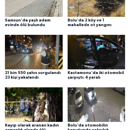
Samsun'da yaşlı adam
Bolu'da 2 köy ve 1
evinde ölü bulundu
mahallede ot yangını
21 bin 550 şahıs sorgulandı
Kastamonu'da iki otomobil
23 kişi yakalandı
çarpıştı: 4 yaralı
Kayıp olarak aranan kadın
Bolu'da otomobilin
ormanlık alanda ölü
kaputunda yolculuk