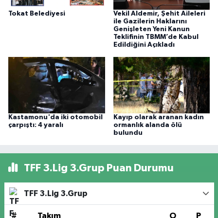
Tokat Belediyesi
Vekil Aldemir, Şehit Aileleri
ile Gazilerin Haklarını
Genişleten Yeni Kanun
Teklifinin TBMM’de Kabul
Edildiğini Açıkladı
Kastamonu'da iki otomobil
Kayıp olarak aranan kadın
çarpıştı: 4 yaralı
ormanlık alanda ölü
bulundu
TFF 3.Lig 3.Grup Puan Durumu
TFF 3.Lig 3.Grup
#
Takım
O
P