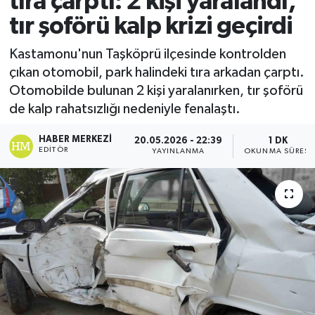
tıra çarptı: 2 kişi yaralandı,
tır şoförü kalp krizi geçirdi
Ekonomi
Kastamonu'nun Taşköprü ilçesinde kontrolden
Sağlık
çıkan otomobil, park halindeki tıra arkadan çarptı.
Otomobilde bulunan 2 kişi yaralanırken, tır şoförü
Tokat Haber
de kalp rahatsızlığı nedeniyle fenalaştı.
HABER MERKEZI
20.05.2026 - 22:39
1 DK
EDITÖR
YAYINLANMA
OKUNMA SÜRESI