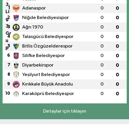
1
Adanaspor
0
0
2
Niğde Belediyesispor
0
0
3
Ağrı 1970
0
0
4
Talasgücü Belediyespor
0
0
5
Bitlis Özgüzelderespor
0
0
6
Silifke Belediyespor
0
0
7
Diyarbekirspor
0
0
8
Yeşilyurt Belediyespor
0
0
9
Kırıkkale Büyük Anadolu
0
0
10
Karaköprü Belediyespor
0
0
Detaylar için tıklayın