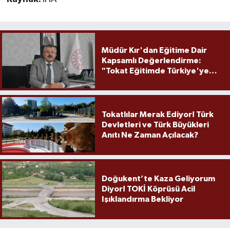
Müdür Kır'dan Eğitime Dair
Kapsamlı Değerlendirme:
"Tokat Eğitimde Türkiye'ye
Örnek Olmaya Devam Ediyor"
Tokatlılar Merak Ediyor! Türk
Devletleri ve Türk Büyükleri
Anıtı Ne Zaman Açılacak?
Doğukent’te Kaza Geliyorum
Diyor! TOKİ Köprüsü Acil
Işıklandırma Bekliyor