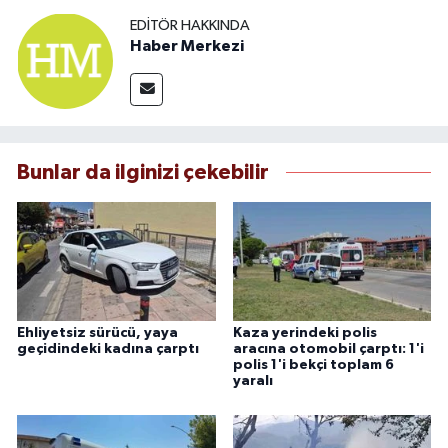
EDITÖR HAKKINDA
Haber Merkezi
Bunlar da ilginizi çekebilir
Ehliyetsiz sürücü, yaya
Kaza yerindeki polis
geçidindeki kadına çarptı
aracına otomobil çarptı: 1'i
polis 1'i bekçi toplam 6
yaralı