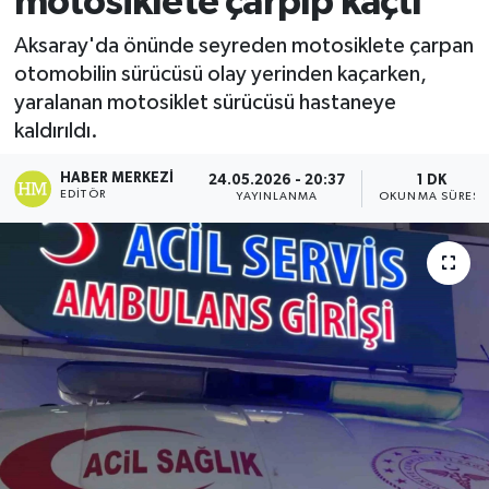
motosiklete çarpıp kaçtı
Ekonomi
Aksaray'da önünde seyreden motosiklete çarpan
otomobilin sürücüsü olay yerinden kaçarken,
Sağlık
yaralanan motosiklet sürücüsü hastaneye
kaldırıldı.
Tokat Haber
HABER MERKEZI
24.05.2026 - 20:37
1 DK
EDITÖR
YAYINLANMA
OKUNMA SÜRESI