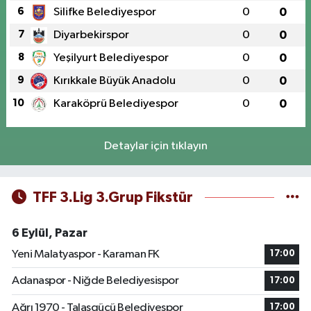
6
Silifke Belediyespor
0
0
7
Diyarbekirspor
0
0
8
Yeşilyurt Belediyespor
0
0
9
Kırıkkale Büyük Anadolu
0
0
10
Karaköprü Belediyespor
0
0
Detaylar için tıklayın
TFF 3.Lig 3.Grup Fikstür
6 Eylül, Pazar
Yeni Malatyaspor - Karaman FK
17:00
Adanaspor - Niğde Belediyesispor
17:00
Ağrı 1970 - Talasgücü Belediyespor
17:00