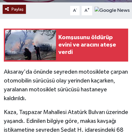
Paylaş
-
+
A
A
Komşusunu öldürüp
evini ve aracını ateşe
verdi
Aksaray'da önünde seyreden motosiklete çarpan
otomobilin sürücüsü olay yerinden kaçarken,
yaralanan motosiklet sürücüsü hastaneye
kaldırıldı.
Kaza, Taşpazar Mahallesi Atatürk Bulvarı üzerinde
yaşandı. Edinilen bilgiye göre, makas kavşağı
istikametine seyreden Sedat H. idaresindeki 68