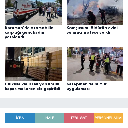
Karaman'da otomobilin
Komşusunu öldürüp evini
çarptığı genç kadın
ve aracını ateşe verdi
yaralandı
Ulukışla'da 10 milyon liralık
Karapınar'da huzur
kaçak makaron ele geçirildi
uygulaması