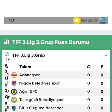
TFF 3.Lig 3.Grup Puan Durumu
TFF 3.Lig 3.Grup
#
Takım
O
P
1
Adanaspor
0
0
2
Niğde Belediyesispor
0
0
3
Ağrı 1970
0
0
4
Talasgücü Belediyespor
0
0
5
Bitlis Özgüzelderespor
0
0