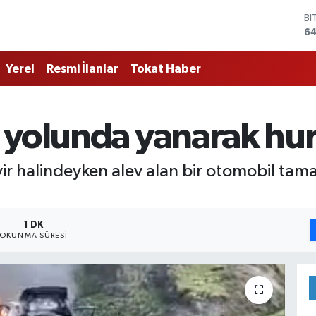
BI
64
D
47
Yerel
Resmi İlanlar
Tokat Haber
E
55
ST
64
 yolunda yanarak h
GR
66
Bİ
eyir halindeyken alev alan bir otomobil t
13
1 DK
OKUNMA SÜRESI