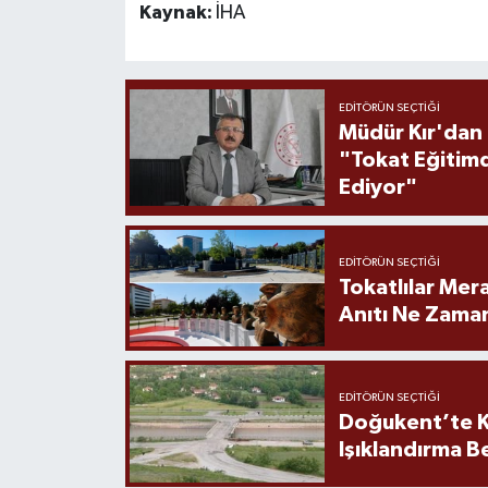
Kaynak:
İHA
EDITÖRÜN SEÇTIĞI
Müdür Kır'dan
"Tokat Eğitim
Ediyor"
EDITÖRÜN SEÇTIĞI
Tokatlılar Mera
Anıtı Ne Zaman
EDITÖRÜN SEÇTIĞI
Doğukent’te K
Işıklandırma B