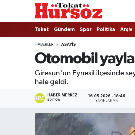
Tokat
Nöbetçi Eczaneler
Tokat
Gündem
Spor
Politika
Arşiv
Türkiye Gündemi
Hava Durumu
HABERLER
ASAYIŞ
Otomobil yayla
Gündem
Tokat Namaz Vakitleri
Asayiş
Trafik Durumu
Giresun'un Eynesil ilçesinde s
hale geldi.
Spor
Süper Lig Puan Durumu ve Fikstür
HABER MERKEZI
16.05.2026 - 18:46
Politika
Tüm Manşetler
EDITÖR
YAYINLANMA
Tokat Spor
Son Dakika Haberleri
Eğitim
Haber Arşivi