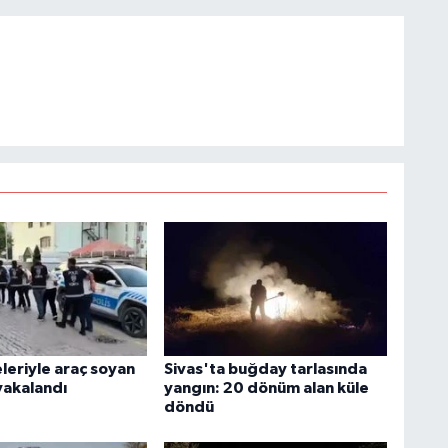
leriyle araç soyan
Sivas'ta buğday tarlasında
yakalandı
yangın: 20 dönüm alan küle
döndü