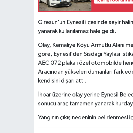
İçeriği Görüntül
Giresun'un Eynesil ilçesinde seyir ha
yanarak kullanılamaz hale geldi.
Olay, Kemaliye Köyü Armutlu Alanı mev
göre, Eynesil'den Sisdağı Yaylası ist
AEC 072 plakalı özel otomobilde henü
Aracından yükselen dumanları fark ed
kendisini dışarı attı.
İhbar üzerine olay yerine Eynesil Beled
sonucu araç tamamen yanarak hurda
Yangının çıkış nedeninin belirlenmesi iç