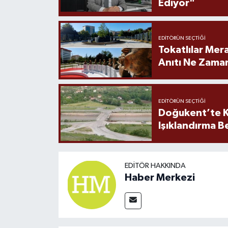
Ediyor"
EDITÖRÜN SEÇTIĞI
Tokatlılar Mera
Anıtı Ne Zaman
EDITÖRÜN SEÇTIĞI
Doğukent’te K
Işıklandırma B
EDITÖR HAKKINDA
Haber Merkezi