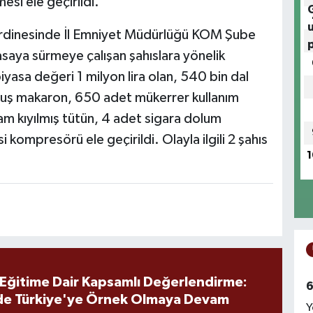
esi ele geçirildi.
oordinesinde İl Emniyet Müdürlüğü KOM Şube
asaya sürmeye çalışan şahıslara yönelik
asa değeri 1 milyon lira olan, 540 bin dal
muş makaron, 650 adet mükerrer kullanım
am kıyılmış tütün, 4 adet sigara dolum
kompresörü ele geçirildi. Olayla ilgili 2 şahıs
1
 Eğitime Dair Kapsamlı Değerlendirme:
6
de Türkiye'ye Örnek Olmaya Devam
Y