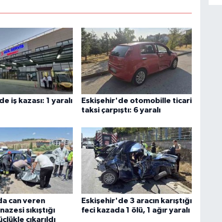
de iş kazası: 1 yaralı
Eskişehir'de otomobille ticari
taksi çarpıştı: 6 yaralı
da can veren
Eskişehir'de 3 aracın karıştığı
nazesi sıkıştığı
feci kazada 1 ölü, 1 ağır yaralı
çlükle çıkarıldı