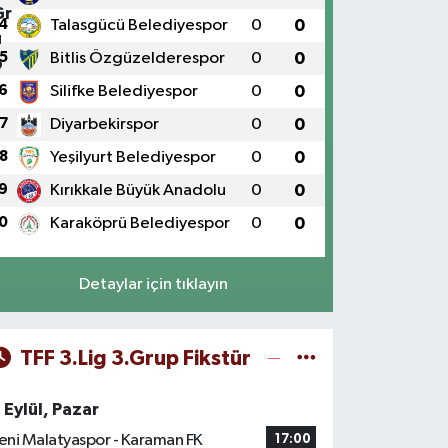
4
Talasgücü Belediyespor
0
0
5
Bitlis Özgüzelderespor
0
0
6
Silifke Belediyespor
0
0
7
Diyarbekirspor
0
0
8
Yeşilyurt Belediyespor
0
0
9
Kırıkkale Büyük Anadolu
0
0
0
Karaköprü Belediyespor
0
0
Detaylar için tıklayın
TFF 3.Lig 3.Grup Fikstür
 Eylül, Pazar
eni Malatyaspor - Karaman FK
17:00