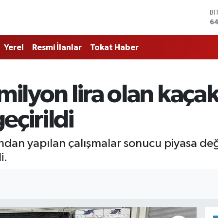
BI
64
D
47
Yerel
Resmi İlanlar
Tokat Haber
E
55
ST
64
milyon lira olan kaçak
GR
6
Bİ
eçirildi
13
fından yapılan çalışmalar sonucu piyasa değ
i.