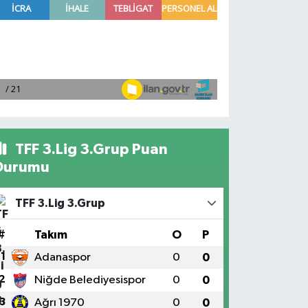
TFF 3.Lig 3.Grup Puan
Durumu
TFF 3.Lig 3.Grup
#
Takım
O
P
1
Adanaspor
0
0
2
Niğde Belediyesispor
0
0
3
Ağrı 1970
0
0