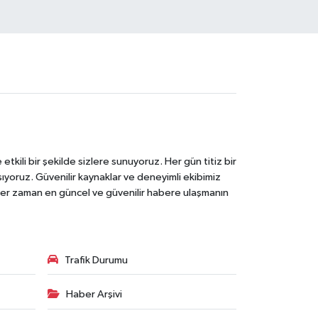
tkili bir şekilde sizlere sunuyoruz. Her gün titiz bir
laşıyoruz. Güvenilir kaynaklar ve deneyimli ekibimiz
e her zaman en güncel ve güvenilir habere ulaşmanın
Trafik Durumu
Haber Arşivi