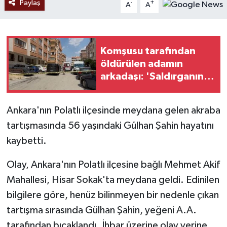
Paylaş
-
+
A
A
Komşusu tarafından
öldürülen adamın
arkadaşı: 'Saldırganın
önceden de olaylar
çıkardığını ve
Ankara'nın Polatlı ilçesinde meydana gelen akraba
apartmandaki kişilerle
tartışmasında 56 yaşındaki Gülhan Şahin hayatını
problem yaşadığını
duymuştum'
kaybetti.
Olay, Ankara'nın Polatlı ilçesine bağlı Mehmet Akif
Mahallesi, Hisar Sokak'ta meydana geldi. Edinilen
bilgilere göre, henüz bilinmeyen bir nedenle çıkan
tartışma sırasında Gülhan Şahin, yeğeni A.A.
tarafından bıçaklandı. İhbar üzerine olay yerine