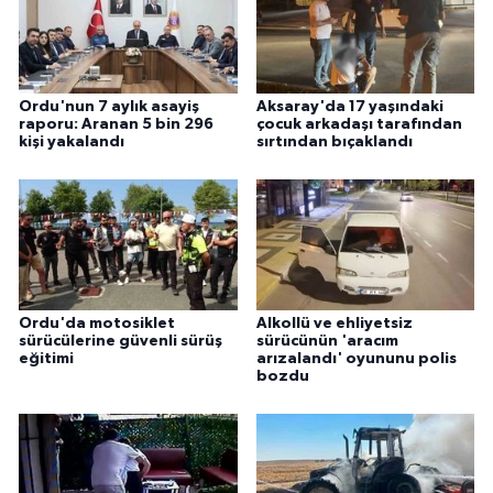
Ordu'nun 7 aylık asayiş
Aksaray'da 17 yaşındaki
raporu: Aranan 5 bin 296
çocuk arkadaşı tarafından
kişi yakalandı
sırtından bıçaklandı
Ordu'da motosiklet
Alkollü ve ehliyetsiz
sürücülerine güvenli sürüş
sürücünün 'aracım
eğitimi
arızalandı' oyununu polis
bozdu