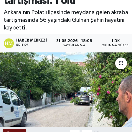
tartışması: 1 ölü
Ekonomi
Ankara'nın Polatlı ilçesinde meydana gelen akraba
tartışmasında 56 yaşındaki Gülhan Şahin hayatını
Sağlık
kaybetti.
Tokat Haber
HABER MERKEZI
31.05.2026 - 18:08
1 DK
EDITÖR
YAYINLANMA
OKUNMA SÜRESI