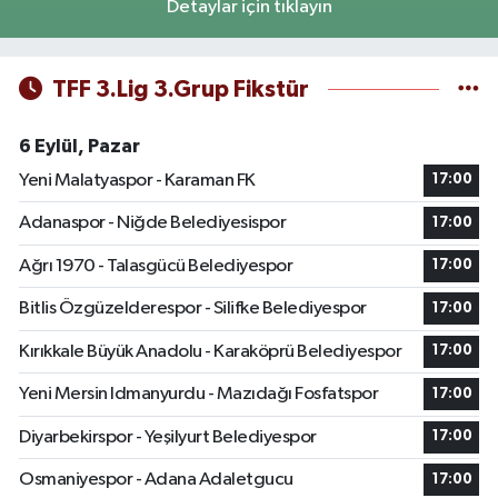
Detaylar için tıklayın
TFF 3.Lig 3.Grup Fikstür
6 Eylül, Pazar
Yeni Malatyaspor - Karaman FK
17:00
Adanaspor - Niğde Belediyesispor
17:00
Ağrı 1970 - Talasgücü Belediyespor
17:00
Bitlis Özgüzelderespor - Silifke Belediyespor
17:00
Kırıkkale Büyük Anadolu - Karaköprü Belediyespor
17:00
Yeni Mersin Idmanyurdu - Mazıdağı Fosfatspor
17:00
Diyarbekirspor - Yeşilyurt Belediyespor
17:00
Osmaniyespor - Adana Adaletgucu
17:00