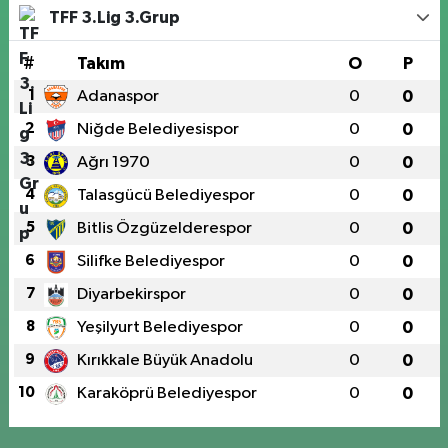
TFF 3.Lig 3.Grup
#
Takım
O
P
1
Adanaspor
0
0
2
Niğde Belediyesispor
0
0
3
Ağrı 1970
0
0
4
Talasgücü Belediyespor
0
0
5
Bitlis Özgüzelderespor
0
0
6
Silifke Belediyespor
0
0
7
Diyarbekirspor
0
0
8
Yeşilyurt Belediyespor
0
0
9
Kırıkkale Büyük Anadolu
0
0
10
Karaköprü Belediyespor
0
0