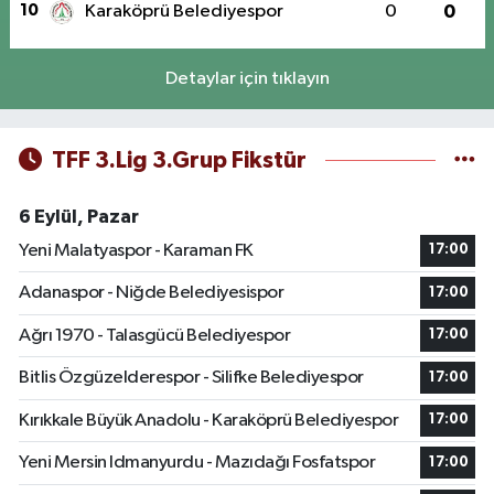
10
Karaköprü Belediyespor
0
0
Detaylar için tıklayın
TFF 3.Lig 3.Grup Fikstür
6 Eylül, Pazar
Yeni Malatyaspor - Karaman FK
17:00
Adanaspor - Niğde Belediyesispor
17:00
Ağrı 1970 - Talasgücü Belediyespor
17:00
Bitlis Özgüzelderespor - Silifke Belediyespor
17:00
Kırıkkale Büyük Anadolu - Karaköprü Belediyespor
17:00
Yeni Mersin Idmanyurdu - Mazıdağı Fosfatspor
17:00