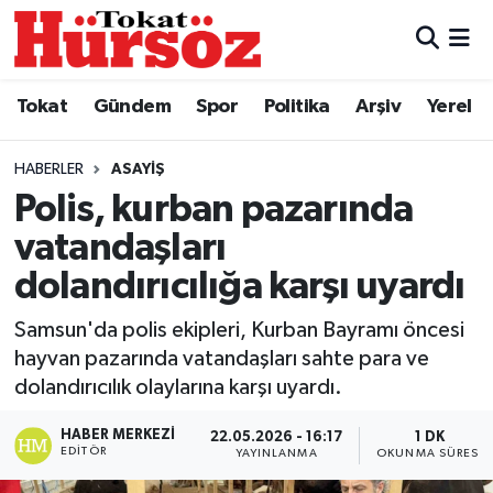
Tokat
Nöbetçi Eczaneler
Tokat
Gündem
Spor
Politika
Arşiv
Yerel
Türkiye Gündemi
Hava Durumu
HABERLER
ASAYIŞ
Gündem
Tokat Namaz Vakitleri
Polis, kurban pazarında
vatandaşları
Asayiş
Trafik Durumu
dolandırıcılığa karşı uyardı
Spor
Süper Lig Puan Durumu ve Fikstür
Samsun'da polis ekipleri, Kurban Bayramı öncesi
hayvan pazarında vatandaşları sahte para ve
Politika
Tüm Manşetler
dolandırıcılık olaylarına karşı uyardı.
Tokat Spor
Son Dakika Haberleri
HABER MERKEZI
22.05.2026 - 16:17
1 DK
EDITÖR
YAYINLANMA
OKUNMA SÜRESI
Eğitim
Haber Arşivi