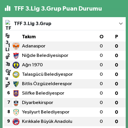
TFF 3.Lig 3.Grup Puan Durumu
TFF 3.Lig 3.Grup
#
Takım
O
P
1
Adanaspor
0
0
2
Niğde Belediyesispor
0
0
3
Ağrı 1970
0
0
4
Talasgücü Belediyespor
0
0
5
Bitlis Özgüzelderespor
0
0
6
Silifke Belediyespor
0
0
7
Diyarbekirspor
0
0
8
Yeşilyurt Belediyespor
0
0
9
Kırıkkale Büyük Anadolu
0
0