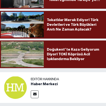
Örnek Olmaya Devam Ediyor"
Tokatlılar Merak Ediyor! Türk
Devletleri ve Türk Büyükleri
Anıtı Ne Zaman Açılacak?
Doğukent’te Kaza Geliyorum
Diyor! TOKİ Köprüsü Acil
Işıklandırma Bekliyor
EDITÖR HAKKINDA
Haber Merkezi