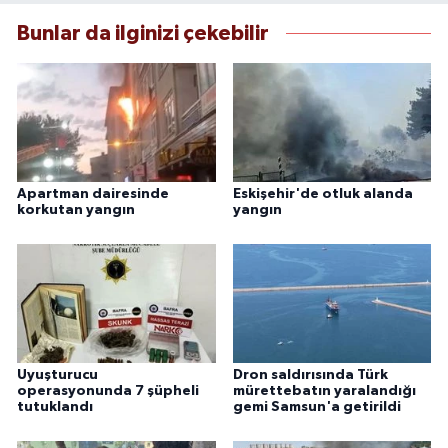
Bunlar da ilginizi çekebilir
Apartman dairesinde
Eskişehir'de otluk alanda
korkutan yangın
yangın
Uyuşturucu
Dron saldırısında Türk
operasyonunda 7 şüpheli
mürettebatın yaralandığı
tutuklandı
gemi Samsun'a getirildi