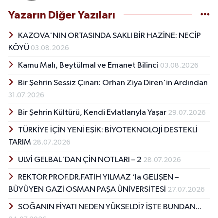
Yazarın Diğer Yazıları
KAZOVA'NIN ORTASINDA SAKLI BİR HAZİNE: NECİP
KÖYÜ
03.08.2026
Kamu Malı, Beytülmal ve Emanet Bilinci
03.08.2026
Bir Şehrin Sessiz Çınarı: Orhan Ziya Diren'in Ardından
31.07.2026
Bir Şehrin Kültürü, Kendi Evlatlarıyla Yaşar
29.07.2026
TÜRKİYE İÇİN YENİ EŞİK: BİYOTEKNOLOJİ DESTEKLİ
TARIM
28.07.2026
ULVİ GELBAL'DAN ÇİN NOTLARI – 2
28.07.2026
REKTÖR PROF.DR.FATİH YILMAZ ‘la GELİŞEN –
BÜYÜYEN GAZİ OSMAN PAŞA ÜNİVERSİTESİ
27.07.2026
SOĞANIN FİYATI NEDEN YÜKSELDİ? İŞTE BUNDAN...