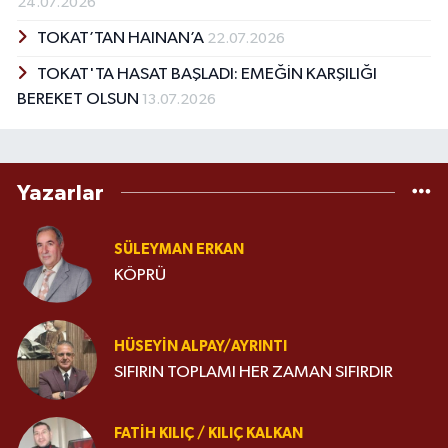
24.07.2026
TOKAT’TAN HAINAN’A
22.07.2026
TOKAT'TA HASAT BAŞLADI: EMEĞİN KARŞILIĞI
BEREKET OLSUN
13.07.2026
Yazarlar
SÜLEYMAN ERKAN
KÖPRÜ
HÜSEYIN ALPAY/AYRINTI
SIFIRIN TOPLAMI HER ZAMAN SIFIRDIR
FATIH KILIÇ / KILIÇ KALKAN