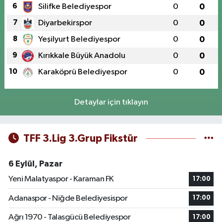
6
Silifke Belediyespor
0
0
7
Diyarbekirspor
0
0
8
Yeşilyurt Belediyespor
0
0
9
Kırıkkale Büyük Anadolu
0
0
10
Karaköprü Belediyespor
0
0
Detaylar için tıklayın
TFF 3.Lig 3.Grup Fikstür
6 Eylül, Pazar
Yeni Malatyaspor - Karaman FK
17:00
Adanaspor - Niğde Belediyesispor
17:00
Ağrı 1970 - Talasgücü Belediyespor
17:00