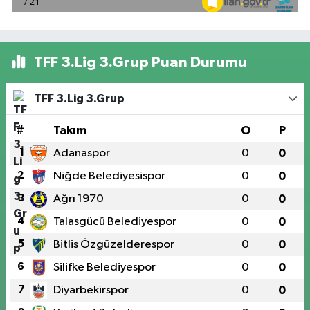
TFF 3.Lig 3.Grup Puan Durumu
TFF 3.Lig 3.Grup
#
Takım
O
P
1
Adanaspor
0
0
2
Niğde Belediyesispor
0
0
3
Ağrı 1970
0
0
4
Talasgücü Belediyespor
0
0
5
Bitlis Özgüzelderespor
0
0
6
Silifke Belediyespor
0
0
7
Diyarbekirspor
0
0