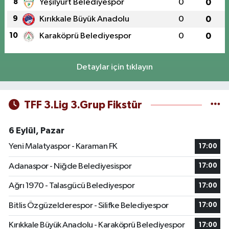
8
Yeşilyurt Belediyespor
0
0
9
Kırıkkale Büyük Anadolu
0
0
10
Karaköprü Belediyespor
0
0
Detaylar için tıklayın
TFF 3.Lig 3.Grup Fikstür
6 Eylül, Pazar
Yeni Malatyaspor - Karaman FK
17:00
Adanaspor - Niğde Belediyesispor
17:00
Ağrı 1970 - Talasgücü Belediyespor
17:00
Bitlis Özgüzelderespor - Silifke Belediyespor
17:00
Kırıkkale Büyük Anadolu - Karaköprü Belediyespor
17:00