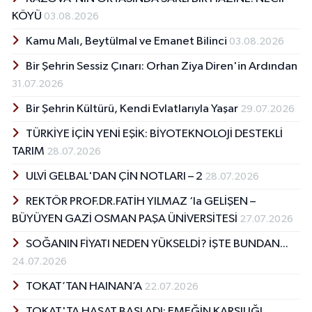
KÖYÜ
03.08.2026
Kamu Malı, Beytülmal ve Emanet Bilinci
03.08.2026
Bir Şehrin Sessiz Çınarı: Orhan Ziya Diren'in Ardından
31.07.2026
Bir Şehrin Kültürü, Kendi Evlatlarıyla Yaşar
29.07.2026
TÜRKİYE İÇİN YENİ EŞİK: BİYOTEKNOLOJİ DESTEKLİ
TARIM
28.07.2026
ULVİ GELBAL'DAN ÇİN NOTLARI – 2
28.07.2026
REKTÖR PROF.DR.FATİH YILMAZ ‘la GELİŞEN –
BÜYÜYEN GAZİ OSMAN PAŞA ÜNİVERSİTESİ
27.07.2026
SOĞANIN FİYATI NEDEN YÜKSELDİ? İŞTE BUNDAN...
24.07.2026
TOKAT’TAN HAINAN’A
22.07.2026
TOKAT'TA HASAT BAŞLADI: EMEĞİN KARŞILIĞI