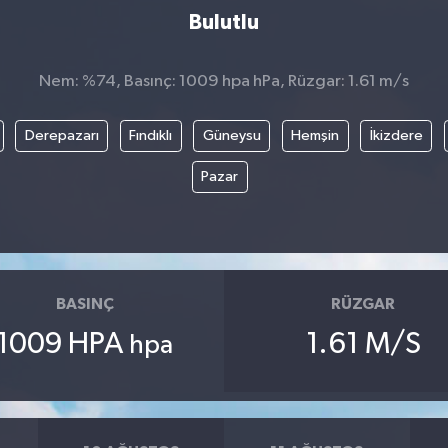
Bulutlu
Nem: %74, Basınç: 1009 hpa hPa, Rüzgar: 1.61 m/s
Derepazarı
Fındıklı
Güneysu
Hemşin
İkizdere
Pazar
BASINÇ
RÜZGAR
1009 HPA
1.61 M/S
hpa