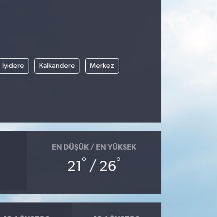
İyidere
Kalkandere
Merkez
EN DÜŞÜK / EN YÜKSEK
°
°
21
/ 26