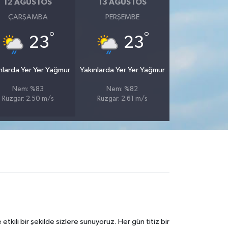
12 AĞUSTOS
13 AĞUSTOS
ÇARŞAMBA
PERŞEMBE
°
°
23
23
nlarda Yer Yer Yağmur
Yakınlarda Yer Yer Yağmur
Nem: %83
Nem: %82
Rüzgar: 2.50 m/s
Rüzgar: 2.61 m/s
tkili bir şekilde sizlere sunuyoruz. Her gün titiz bir