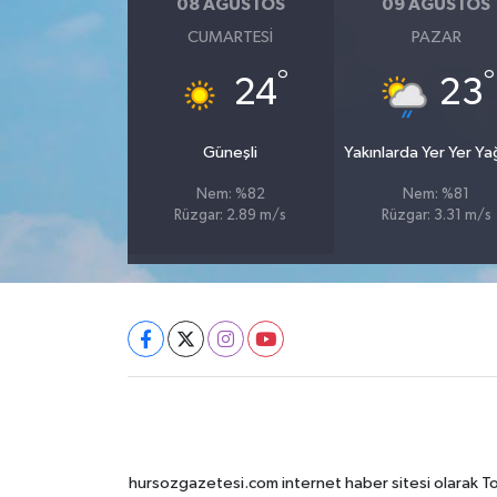
08 AĞUSTOS
09 AĞUSTOS
CUMARTESI
PAZAR
°
°
24
23
Güneşli
Yakınlarda Yer Yer Y
Nem: %82
Nem: %81
Rüzgar: 2.89 m/s
Rüzgar: 3.31 m/s
hursozgazetesi.com internet haber sitesi olarak Tokat