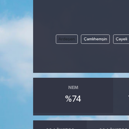
Ekonomi
Sağlık
Ardeşen
Çamlıhemşin
Çayeli
Tokat Haber
NEM
%74