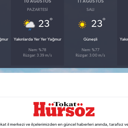
10 AĞUSTOS
11 AĞUSTOS
PAZARTESI
SALI
°
°
23
23
ağmur
Yakınlarda Yer Yer Yağmur
Güneşli
Yakı
Nem: %78
Nem: %77
Rüzgar: 3.39 m/s
Rüzgar: 3.00 m/s
 il merkezi ve ilçelerimizden en güncel haberleri anında, tarafsız ve e