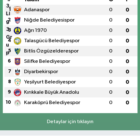
1
Adanaspor
0
0
2
Niğde Belediyesispor
0
0
3
Ağrı 1970
0
0
4
Talasgücü Belediyespor
0
0
5
Bitlis Özgüzelderespor
0
0
6
Silifke Belediyespor
0
0
7
Diyarbekirspor
0
0
8
Yeşilyurt Belediyespor
0
0
9
Kırıkkale Büyük Anadolu
0
0
10
Karaköprü Belediyespor
0
0
Detaylar için tıklayın