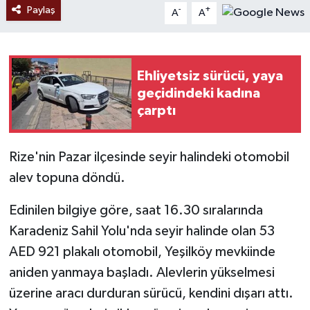
Paylaş
-
+
A
A
Ehliyetsiz sürücü, yaya
geçidindeki kadına
çarptı
Rize'nin Pazar ilçesinde seyir halindeki otomobil
alev topuna döndü.
Edinilen bilgiye göre, saat 16.30 sıralarında
Karadeniz Sahil Yolu'nda seyir halinde olan 53
AED 921 plakalı otomobil, Yeşilköy mevkiinde
aniden yanmaya başladı. Alevlerin yükselmesi
üzerine aracı durduran sürücü, kendini dışarı attı.