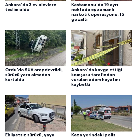
Ankara'da 3 ev alevlere
Kastamonu'da 19 ayrı
teslim oldu
noktada eş zamanlı
narkotik operasyonu: 15
gözaltı
Ordu'da SUV araç devrildi,
Ankara'da kavga ettiği
sürücü yara almadan
komşusu tarafından
kurtuldu
vurulan adam hayatını
kaybetti
Ehliyetsiz sürücü, yaya
Kaza yerindeki polis