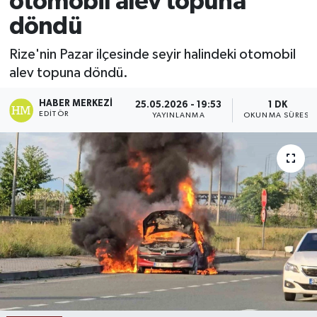
otomobil alev topuna
döndü
Ekonomi
Rize'nin Pazar ilçesinde seyir halindeki otomobil
Sağlık
alev topuna döndü.
Tokat Haber
HABER MERKEZI
25.05.2026 - 19:53
1 DK
EDITÖR
YAYINLANMA
OKUNMA SÜRESI