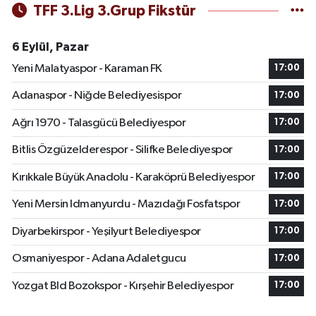
TFF 3.Lig 3.Grup Fikstür
6 Eylül, Pazar
Yeni Malatyaspor - Karaman FK
17:00
Adanaspor - Niğde Belediyesispor
17:00
Ağrı 1970 - Talasgücü Belediyespor
17:00
Bitlis Özgüzelderespor - Silifke Belediyespor
17:00
Kırıkkale Büyük Anadolu - Karaköprü Belediyespor
17:00
Yeni Mersin Idmanyurdu - Mazıdağı Fosfatspor
17:00
Diyarbekirspor - Yeşilyurt Belediyespor
17:00
Osmaniyespor - Adana Adaletgucu
17:00
Yozgat Bld Bozokspor - Kırşehir Belediyespor
17:00