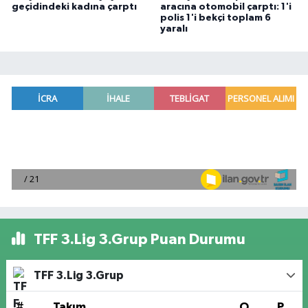
geçidindeki kadına çarptı
aracına otomobil çarptı: 1'i
polis 1'i bekçi toplam 6
yaralı
TFF 3.Lig 3.Grup Puan Durumu
TFF 3.Lig 3.Grup
#
Takım
O
P