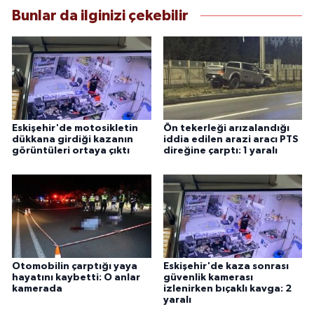
Bunlar da ilginizi çekebilir
Eskişehir'de motosikletin
Ön tekerleği arızalandığı
dükkana girdiği kazanın
iddia edilen arazi aracı PTS
görüntüleri ortaya çıktı
direğine çarptı: 1 yaralı
Otomobilin çarptığı yaya
Eskişehir'de kaza sonrası
hayatını kaybetti: O anlar
güvenlik kamerası
kamerada
izlenirken bıçaklı kavga: 2
yaralı