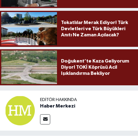
Örnek Olmaya Devam Ediyor"
Tokatlılar Merak Ediyor! Türk
Devletleri ve Türk Büyükleri
Anıtı Ne Zaman Açılacak?
Doğukent’te Kaza Geliyorum
Diyor! TOKİ Köprüsü Acil
Işıklandırma Bekliyor
EDITÖR HAKKINDA
Haber Merkezi