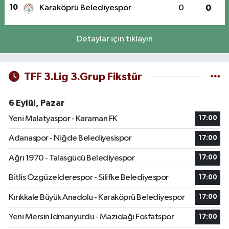
10
Karaköprü Belediyespor
0
0
Detaylar için tıklayın
TFF 3.Lig 3.Grup Fikstür
6 Eylül, Pazar
Yeni Malatyaspor - Karaman FK
17:00
Adanaspor - Niğde Belediyesispor
17:00
Ağrı 1970 - Talasgücü Belediyespor
17:00
Bitlis Özgüzelderespor - Silifke Belediyespor
17:00
Kırıkkale Büyük Anadolu - Karaköprü Belediyespor
17:00
Yeni Mersin Idmanyurdu - Mazıdağı Fosfatspor
17:00