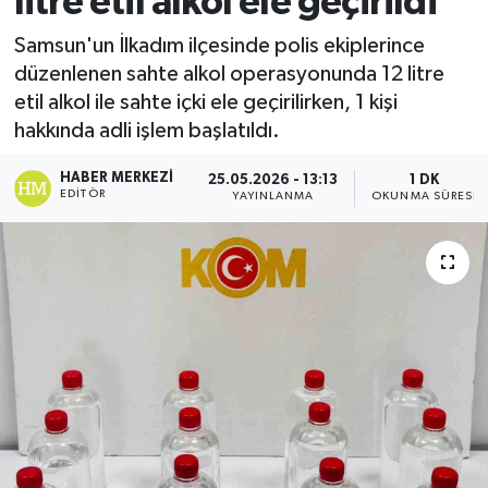
litre etil alkol ele geçirildi
Ekonomi
Samsun'un İlkadım ilçesinde polis ekiplerince
düzenlenen sahte alkol operasyonunda 12 litre
Sağlık
etil alkol ile sahte içki ele geçirilirken, 1 kişi
hakkında adli işlem başlatıldı.
Tokat Haber
HABER MERKEZI
25.05.2026 - 13:13
1 DK
EDITÖR
YAYINLANMA
OKUNMA SÜRESI