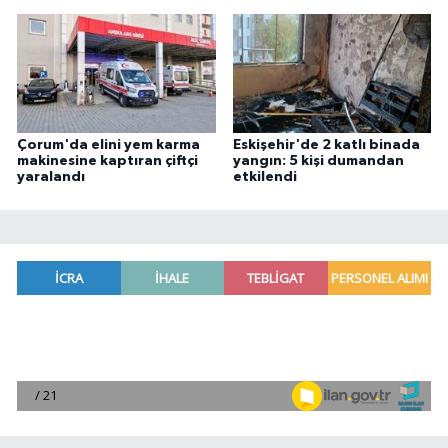
Çorum'da elini yem karma
Eskişehir'de 2 katlı binada
makinesine kaptıran çiftçi
yangın: 5 kişi dumandan
yaralandı
etkilendi