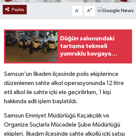
Paylaş
-
+
A
A
Düğün salonundaki
tartışma tekmeli
yumruklu kavgaya
dönüştü
Samsun'un İlkadım ilçesinde polis ekiplerince
düzenlenen sahte alkol operasyonunda 12 litre
etil alkol ile sahte içki ele geçirilirken, 1 kişi
hakkında adli işlem başlatıldı.
Samsun Emniyet Müdürlüğü Kaçakçılık ve
Organize Suçlarla Mücadele Şube Müdürlüğü
ekipleri, İlkadım ilçesinde sahte alkollü içki satışı