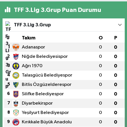
TFF 3.Lig 3.Grup Puan Durumu
TFF 3.Lig 3.Grup
#
Takım
O
P
1
Adanaspor
0
0
2
Niğde Belediyesispor
0
0
3
Ağrı 1970
0
0
4
Talasgücü Belediyespor
0
0
5
Bitlis Özgüzelderespor
0
0
6
Silifke Belediyespor
0
0
7
Diyarbekirspor
0
0
8
Yeşilyurt Belediyespor
0
0
9
Kırıkkale Büyük Anadolu
0
0