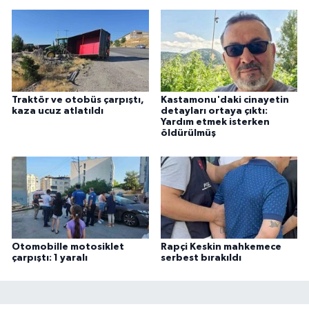
Traktör ve otobüs çarpıştı,
Kastamonu'daki cinayetin
kaza ucuz atlatıldı
detayları ortaya çıktı:
Yardım etmek isterken
öldürülmüş
Otomobille motosiklet
Rapçi Keskin mahkemece
çarpıştı: 1 yaralı
serbest bırakıldı