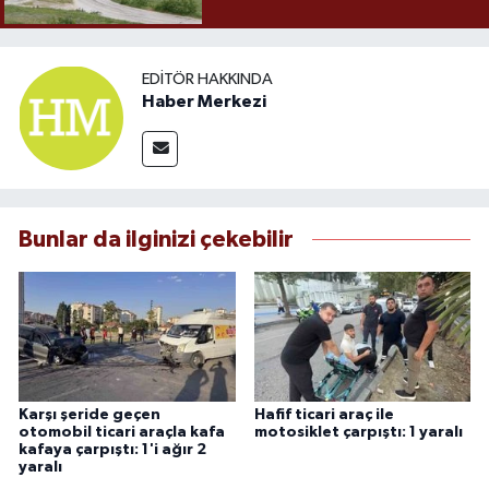
EDITÖR HAKKINDA
Haber Merkezi
Bunlar da ilginizi çekebilir
Karşı şeride geçen
Hafif ticari araç ile
otomobil ticari araçla kafa
motosiklet çarpıştı: 1 yaralı
kafaya çarpıştı: 1'i ağır 2
yaralı