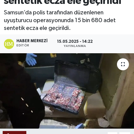
sentetik ecza ele geçirildi
Ekonomi
Samsun’da polis tarafından düzenlenen
uyuşturucu operasyonunda 15 bin 680 adet
Sağlık
sentetik ecza ele geçirildi.
Tokat Haber
HABER MERKEZI
15.05.2025 - 14:22
EDITÖR
YAYINLANMA