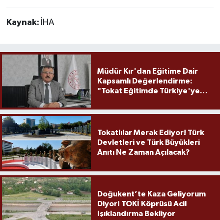
Kaynak:
İHA
Müdür Kır'dan Eğitime Dair
Kapsamlı Değerlendirme:
"Tokat Eğitimde Türkiye'ye
Örnek Olmaya Devam Ediyor"
Tokatlılar Merak Ediyor! Türk
Devletleri ve Türk Büyükleri
Anıtı Ne Zaman Açılacak?
Doğukent’te Kaza Geliyorum
Diyor! TOKİ Köprüsü Acil
Işıklandırma Bekliyor