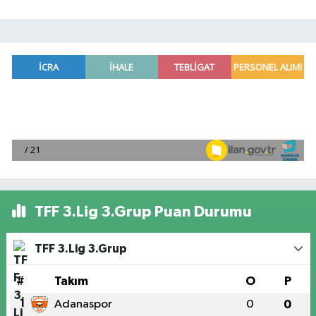
TFF 3.Lig 3.Grup Puan Durumu
TFF 3.Lig 3.Grup
#
Takım
O
P
1
Adanaspor
0
0