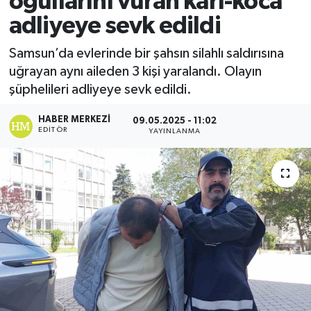
oğullarını vuran karı-koca
adliyeye sevk edildi
Ekonomi
Samsun’da evlerinde bir şahsın silahlı saldırısına
Sağlık
uğrayan aynı aileden 3 kişi yaralandı. Olayın
şüphelileri adliyeye sevk edildi.
Tokat Haber
HABER MERKEZI
09.05.2025 - 11:02
EDITÖR
YAYINLANMA