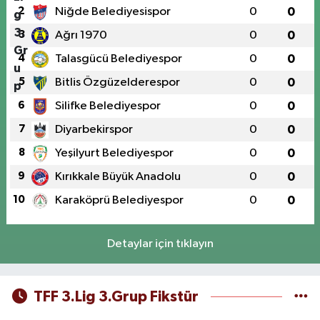
2
Niğde Belediyesispor
0
0
3
Ağrı 1970
0
0
4
Talasgücü Belediyespor
0
0
5
Bitlis Özgüzelderespor
0
0
6
Silifke Belediyespor
0
0
7
Diyarbekirspor
0
0
8
Yeşilyurt Belediyespor
0
0
9
Kırıkkale Büyük Anadolu
0
0
10
Karaköprü Belediyespor
0
0
Detaylar için tıklayın
TFF 3.Lig 3.Grup Fikstür