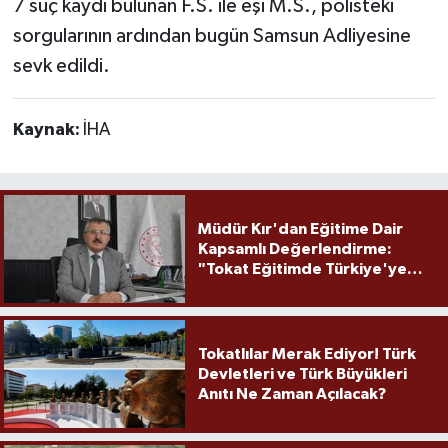
7 suç kaydı bulunan F.S. ile eşi M.S., polisteki
sorgularının ardından bugün Samsun Adliyesine
sevk edildi.
Kaynak:
İHA
Müdür Kır'dan Eğitime Dair
Kapsamlı Değerlendirme:
"Tokat Eğitimde Türkiye'ye
Örnek Olmaya Devam Ediyor"
Tokatlılar Merak Ediyor! Türk
Devletleri ve Türk Büyükleri
Anıtı Ne Zaman Açılacak?