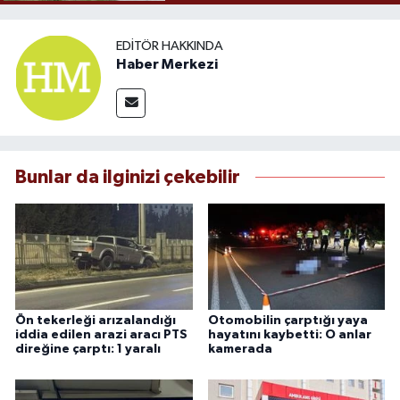
EDITÖR HAKKINDA
Haber Merkezi
Bunlar da ilginizi çekebilir
Ön tekerleği arızalandığı
Otomobilin çarptığı yaya
iddia edilen arazi aracı PTS
hayatını kaybetti: O anlar
direğine çarptı: 1 yaralı
kamerada