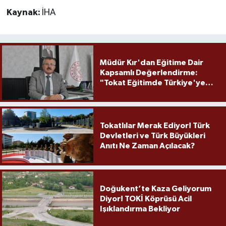
Kaynak:
İHA
Müdür Kır'dan Eğitime Dair
Kapsamlı Değerlendirme:
"Tokat Eğitimde Türkiye'ye
Örnek Olmaya Devam Ediyor"
Tokatlılar Merak Ediyor! Türk
Devletleri ve Türk Büyükleri
Anıtı Ne Zaman Açılacak?
Doğukent’te Kaza Geliyorum
Diyor! TOKİ Köprüsü Acil
Işıklandırma Bekliyor