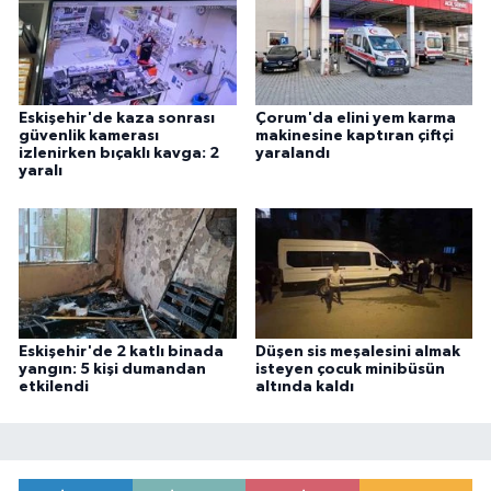
Eskişehir'de kaza sonrası
Çorum'da elini yem karma
güvenlik kamerası
makinesine kaptıran çiftçi
izlenirken bıçaklı kavga: 2
yaralandı
yaralı
Eskişehir'de 2 katlı binada
Düşen sis meşalesini almak
yangın: 5 kişi dumandan
isteyen çocuk minibüsün
etkilendi
altında kaldı