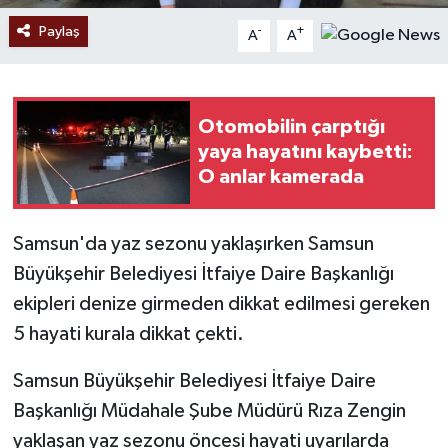
Paylaş
-
+
A
A
Otomobilin çarptığı
yaya hayatını kaybetti:
O anlar kamerada
Samsun'da yaz sezonu yaklaşırken Samsun
Büyükşehir Belediyesi İtfaiye Daire Başkanlığı
ekipleri denize girmeden dikkat edilmesi gereken
5 hayati kurala dikkat çekti.
Samsun Büyükşehir Belediyesi İtfaiye Daire
Başkanlığı Müdahale Şube Müdürü Rıza Zengin
yaklaşan yaz sezonu öncesi hayati uyarılarda