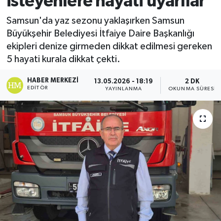
isteyenlere hayati uyarılar
Ekonomi
Samsun'da yaz sezonu yaklaşırken Samsun
Büyükşehir Belediyesi İtfaiye Daire Başkanlığı
Sağlık
ekipleri denize girmeden dikkat edilmesi gereken
5 hayati kurala dikkat çekti.
Tokat Haber
HABER MERKEZI
13.05.2026 - 18:19
2 DK
EDITÖR
YAYINLANMA
OKUNMA SÜRESI