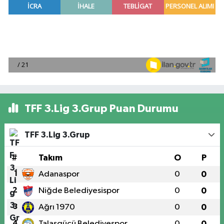
TFF 3.Lig 3.Grup Puan Durumu
TFF 3.Lig 3.Grup
#
Takım
O
P
1
Adanaspor
0
0
2
Niğde Belediyesispor
0
0
3
Ağrı 1970
0
0
4
Talasgücü Belediyespor
0
0