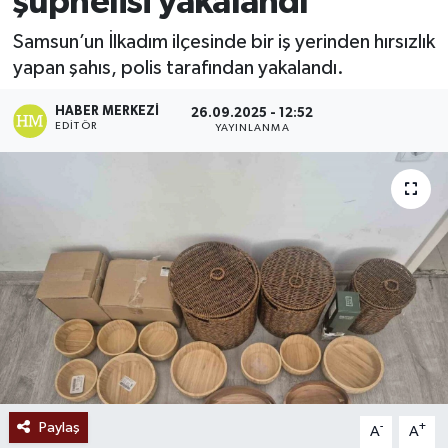
şüphelisi yakalandı
Ekonomi
Samsun’un İlkadım ilçesinde bir iş yerinden hırsızlık
yapan şahıs, polis tarafından yakalandı.
Sağlık
HABER MERKEZI
26.09.2025 - 12:52
EDITÖR
YAYINLANMA
Tokat Haber
Paylaş
-
+
A
A