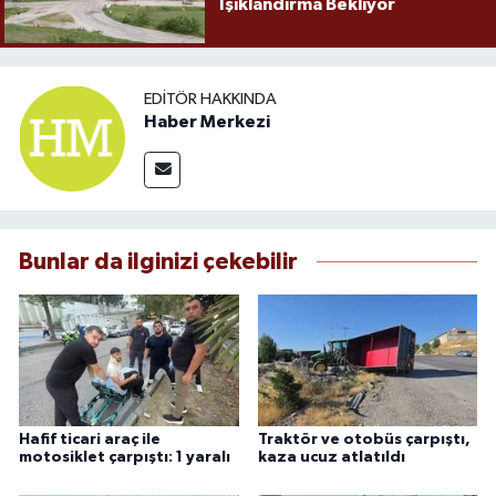
Işıklandırma Bekliyor
EDITÖR HAKKINDA
Haber Merkezi
Bunlar da ilginizi çekebilir
Hafif ticari araç ile
Traktör ve otobüs çarpıştı,
motosiklet çarpıştı: 1 yaralı
kaza ucuz atlatıldı