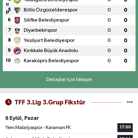
5
Bitlis Özgüzelderespor
0
0
6
Silifke Belediyespor
0
0
7
Diyarbekirspor
0
0
8
Yeşilyurt Belediyespor
0
0
9
Kırıkkale Büyük Anadolu
0
0
10
Karaköprü Belediyespor
0
0
Detaylar için tıklayın
TFF 3.Lig 3.Grup Fikstür
6 Eylül, Pazar
Yeni Malatyaspor - Karaman FK
17:00