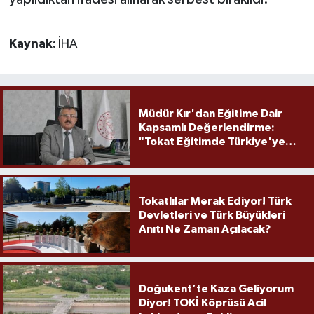
Kaynak:
İHA
Müdür Kır'dan Eğitime Dair
Kapsamlı Değerlendirme:
"Tokat Eğitimde Türkiye'ye
Örnek Olmaya Devam Ediyor"
Tokatlılar Merak Ediyor! Türk
Devletleri ve Türk Büyükleri
Anıtı Ne Zaman Açılacak?
Doğukent’te Kaza Geliyorum
Diyor! TOKİ Köprüsü Acil