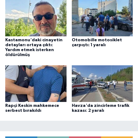
Kastamonu'daki cinayetin
Otomobille motosiklet
detayları ortaya çıktı:
çarpıştı: 1 yaralı
Yardım etmek isterken
öldürülmüş
Rapçi Keskin mahkemece
Havza'da zincirleme trafik
serbest bırakıldı
kazası: 2 yaralı