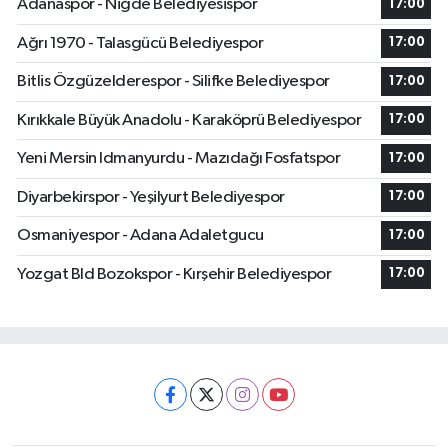
Adanaspor - Niğde Belediyesispor
17:00
Ağrı 1970 - Talasgücü Belediyespor
17:00
Bitlis Özgüzelderespor - Silifke Belediyespor
17:00
Kırıkkale Büyük Anadolu - Karaköprü Belediyespor
17:00
Yeni Mersin Idmanyurdu - Mazıdağı Fosfatspor
17:00
Diyarbekirspor - Yeşilyurt Belediyespor
17:00
Osmaniyespor - Adana Adaletgucu
17:00
Yozgat Bld Bozokspor - Kırşehir Belediyespor
17:00