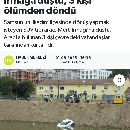
ırmağa düştü, 3 kişi
ölümden döndü
Ekonomi
Samsun’un İlkadım ilçesinde dönüş yapmak
Sağlık
isteyen SUV tipi araç, Mert Irmağı’na düştü.
Araçta bulunan 3 kişi çevredeki vatandaşlar
Tokat Haber
tarafından kurtarıldı.
HABER MERKEZI
01.08.2025 - 16:36
EDITÖR
YAYINLANMA