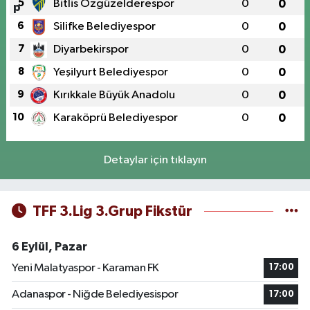
5
Bitlis Özgüzelderespor
0
0
6
Silifke Belediyespor
0
0
7
Diyarbekirspor
0
0
8
Yeşilyurt Belediyespor
0
0
9
Kırıkkale Büyük Anadolu
0
0
10
Karaköprü Belediyespor
0
0
Detaylar için tıklayın
TFF 3.Lig 3.Grup Fikstür
6 Eylül, Pazar
Yeni Malatyaspor - Karaman FK
17:00
Adanaspor - Niğde Belediyesispor
17:00