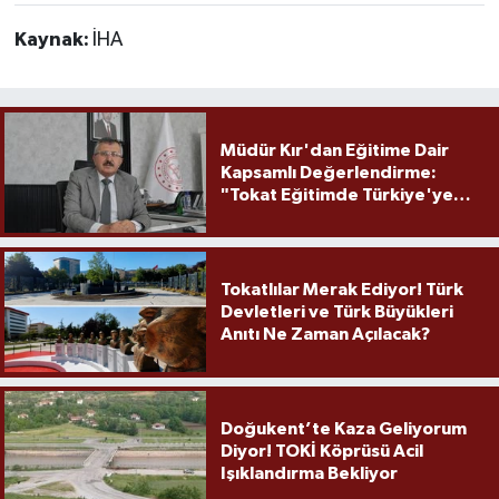
Kaynak:
İHA
Müdür Kır'dan Eğitime Dair
Kapsamlı Değerlendirme:
"Tokat Eğitimde Türkiye'ye
Örnek Olmaya Devam Ediyor"
Tokatlılar Merak Ediyor! Türk
Devletleri ve Türk Büyükleri
Anıtı Ne Zaman Açılacak?
Doğukent’te Kaza Geliyorum
Diyor! TOKİ Köprüsü Acil
Işıklandırma Bekliyor