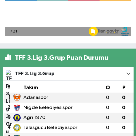
TFF 3.Lig 3.Grup Puan Durumu
TFF 3.Lig 3.Grup
#
Takım
O
P
1
Adanaspor
0
0
2
Niğde Belediyesispor
0
0
3
Ağrı 1970
0
0
4
Talasgücü Belediyespor
0
0