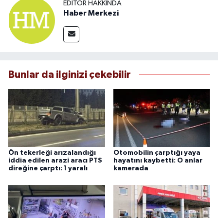
EDITÖR HAKKINDA
Haber Merkezi
Bunlar da ilginizi çekebilir
Ön tekerleği arızalandığı
Otomobilin çarptığı yaya
iddia edilen arazi aracı PTS
hayatını kaybetti: O anlar
direğine çarptı: 1 yaralı
kamerada