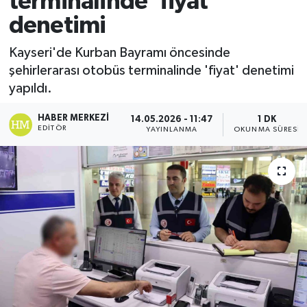
terminalinde 'fiyat'
denetimi
Ekonomi
Kayseri'de Kurban Bayramı öncesinde
Sağlık
şehirlerarası otobüs terminalinde 'fiyat' denetimi
yapıldı.
Tokat Haber
HABER MERKEZI
14.05.2026 - 11:47
1 DK
EDITÖR
YAYINLANMA
OKUNMA SÜRESI