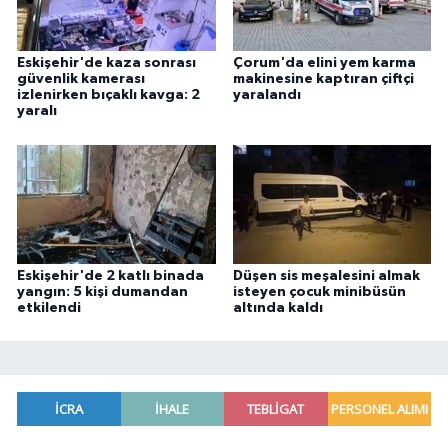
Eskişehir'de kaza sonrası
Çorum'da elini yem karma
güvenlik kamerası
makinesine kaptıran çiftçi
izlenirken bıçaklı kavga: 2
yaralandı
yaralı
Eskişehir'de 2 katlı binada
Düşen sis meşalesini almak
yangın: 5 kişi dumandan
isteyen çocuk minibüsün
etkilendi
altında kaldı