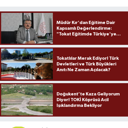
Müdür Kır'dan Eğitime Dair
Kapsamlı Değerlendirme:
"Tokat Eğitimde Türkiye'ye
Örnek Olmaya Devam Ediyor"
Tokatlılar Merak Ediyor! Türk
Devletleri ve Türk Büyükleri
Anıtı Ne Zaman Açılacak?
Doğukent’te Kaza Geliyorum
Diyor! TOKİ Köprüsü Acil
Işıklandırma Bekliyor