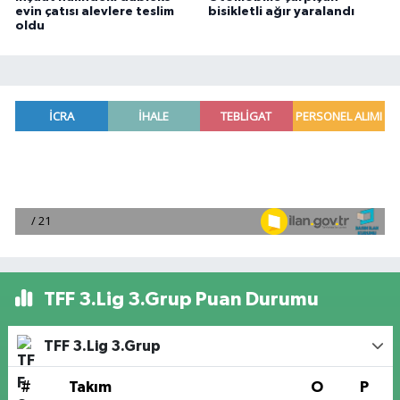
evin çatısı alevlere teslim
bisikletli ağır yaralandı
oldu
TFF 3.Lig 3.Grup Puan Durumu
TFF 3.Lig 3.Grup
#
Takım
O
P