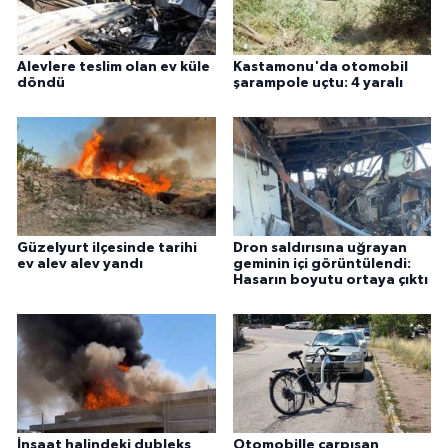
Alevlere teslim olan ev küle
Kastamonu'da otomobil
döndü
şarampole uçtu: 4 yaralı
Güzelyurt ilçesinde tarihi
Dron saldırısına uğrayan
ev alev alev yandı
geminin içi görüntülendi:
Hasarın boyutu ortaya çıktı
İnşaat halindeki dubleks
Otomobille çarpışan