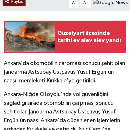
Paylaş
-
+
A
A
Güzelyurt ilçesinde
tarihi ev alev alev yandı
Ankara'da otomobilin çarpması sonucu şehit olan
Jandarma Astsubay Üstçavuş Yusuf Ergün'ün
naaşı, memleketi Kırıkkale'ye getirildi.
Ankara-Niğde Otoyolu'nda yol güvenliğini
sağladığı sırada otomobilin çarpması sonucu
şehit olan Jandarma Astsubay Üstçavuş Yusuf
Ergün'ün naaşı Ankara'da düzenlenen işlemlerin
ardından Kırıkkale'ye getirildi. Nur Camii'ne