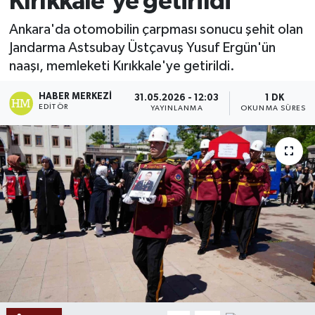
Kırıkkale'ye getirildi
Ekonomi
Ankara'da otomobilin çarpması sonucu şehit olan
Jandarma Astsubay Üstçavuş Yusuf Ergün'ün
Sağlık
naaşı, memleketi Kırıkkale'ye getirildi.
Tokat Haber
HABER MERKEZI
31.05.2026 - 12:03
1 DK
EDITÖR
YAYINLANMA
OKUNMA SÜRESI