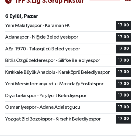
TFF 3.Lig 3.Grup Fikstür
6 Eylül, Pazar
Yeni Malatyaspor - Karaman FK
17:00
Adanaspor - Niğde Belediyesispor
17:00
Ağrı 1970 - Talasgücü Belediyespor
17:00
Bitlis Özgüzelderespor - Silifke Belediyespor
17:00
Kırıkkale Büyük Anadolu - Karaköprü Belediyespor
17:00
Yeni Mersin Idmanyurdu - Mazıdağı Fosfatspor
17:00
Diyarbekirspor - Yeşilyurt Belediyespor
17:00
Osmaniyespor - Adana Adaletgucu
17:00
Yozgat Bld Bozokspor - Kırşehir Belediyespor
17:00