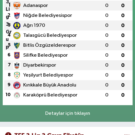
1
Adanaspor
0
0
2
Niğde Belediyesispor
0
0
3
Ağrı 1970
0
0
4
Talasgücü Belediyespor
0
0
5
Bitlis Özgüzelderespor
0
0
6
Silifke Belediyespor
0
0
7
Diyarbekirspor
0
0
8
Yeşilyurt Belediyespor
0
0
9
Kırıkkale Büyük Anadolu
0
0
10
Karaköprü Belediyespor
0
0
Detaylar için tıklayın