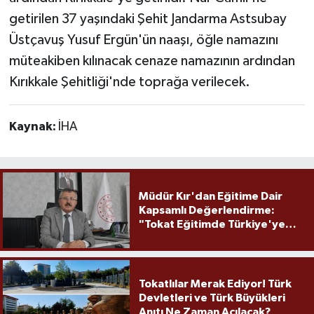
getirilen 37 yaşındaki Şehit Jandarma Astsubay
Üstçavuş Yusuf Ergün'ün naaşı, öğle namazını
müteakiben kılınacak cenaze namazının ardından
Kırıkkale Şehitliği'nde toprağa verilecek.
Kaynak:
İHA
Müdür Kır'dan Eğitime Dair
Kapsamlı Değerlendirme:
"Tokat Eğitimde Türkiye'ye
Örnek Olmaya Devam Ediyor"
Tokatlılar Merak Ediyor! Türk
Devletleri ve Türk Büyükleri
Anıtı Ne Zaman Açılacak?