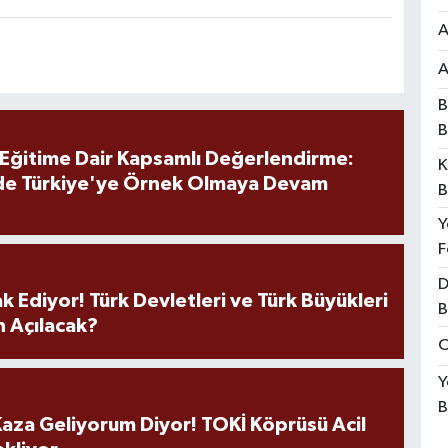
A
A
B
B
 Eğitime Dair Kapsamlı Değerlendirme:
K
de Türkiye'ye Örnek Olmaya Devam
B
Y
F
D
k Ediyor! Türk Devletleri ve Türk Büyükleri
B
 Açılacak?
O
Y
B
aza Geliyorum Diyor! TOKİ Köprüsü Acil