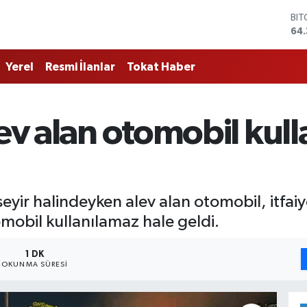
BI
64.
DO
47
Yerel
Resmi İlanlar
Tokat Haber
EU
55
STE
64,
lev alan otomobil kul
GR
661
BİS
13.
seyir halindeyken alev alan otomobil, itfai
mobil kullanılamaz hale geldi.
1 DK
OKUNMA SÜRESI