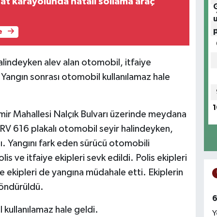
t karayolunda hatalı sollama araç
e
alindeyken alev alan otomobil, itfaiye
 Yangın sonrası otomobil kullanılamaz hale
1
rmir Mahallesi Nalçık Bulvarı üzerinde meydana
RV 616 plakalı otomobil seyir halindeyken,
ı. Yangını fark eden sürücü otomobili
s ve itfaiye ekipleri sevk edildi. Polis ekipleri
e ekipleri de yangına müdahale etti. Ekiplerin
söndürüldü.
6
ullanılamaz hale geldi.
Y