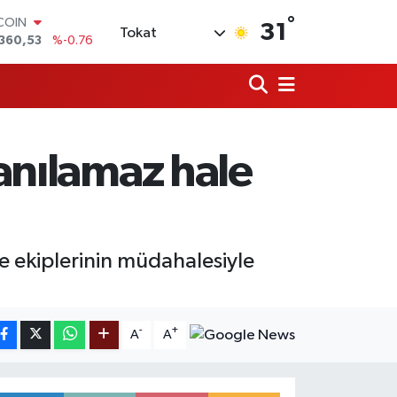
°
TCOIN
31
Tokat
360,53
%-0.76
LAR
,7069
%0.17
RO
,0265
%0.01
RLİN
1897
%0.02
lanılamaz hale
AM ALTIN
8.49
%2.12
T100
887
%64
ye ekiplerinin müdahalesiyle
-
+
A
A