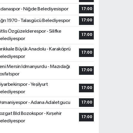
danaspor - Niğde Belediyesispor
17:00
ğrı 1970 - Talasgücü Belediyespor
17:00
itlis Özgüzelderespor - Silifke
17:00
elediyespor
ırıkkale Büyük Anadolu - Karaköprü
17:00
elediyespor
eni Mersin Idmanyurdu - Mazıdağı
17:00
osfatspor
iyarbekirspor - Yeşilyurt
17:00
elediyespor
smaniyespor - Adana Adaletgucu
17:00
ozgat Bld Bozokspor - Kırşehir
17:00
elediyespor