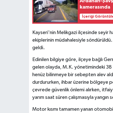
Ardahan-Şavşa
kamerasında
İçeriği Görüntül
Kayseri'nin Melikgazi ilçesinde seyir h
ekiplerinin müdahalesiyle söndürüldü.
geldi.
Edinilen bilgiye göre, ilçeye bağlı Ge
gelen olayda, M.K. yönetimindeki 38 
henüz bilinmeye bir sebepten alev ald
durdururken, ihbar üzerine bölgeye poli
çevrede güvenlik önlemi alırken, itfaiy
yarım saat süren çalışmasıyla yangın 
Motor kısmı tamamen yanan otomobil k