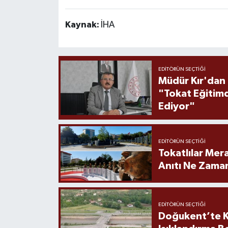
Kaynak:
İHA
EDITÖRÜN SEÇTIĞI
Müdür Kır'dan
"Tokat Eğitim
Ediyor"
EDITÖRÜN SEÇTIĞI
Tokatlılar Mera
Anıtı Ne Zaman
EDITÖRÜN SEÇTIĞI
Doğukent’te K