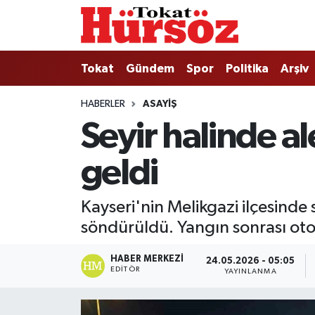
Tokat
Nöbetçi Eczaneler
Tokat
Gündem
Spor
Politika
Arşiv
Türkiye Gündemi
Hava Durumu
HABERLER
ASAYIŞ
Seyir halinde a
Gündem
Tokat Namaz Vakitleri
geldi
Asayiş
Trafik Durumu
Spor
Süper Lig Puan Durumu ve Fikstür
Kayseri'nin Melikgazi ilçesinde 
söndürüldü. Yangın sonrası oto
Politika
Tüm Manşetler
HABER MERKEZI
24.05.2026 - 05:05
Tokat Spor
Son Dakika Haberleri
EDITÖR
YAYINLANMA
Eğitim
Haber Arşivi