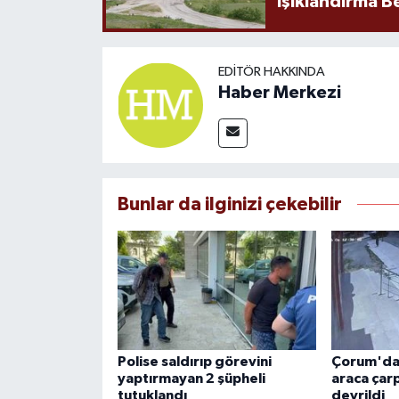
Işıklandırma B
EDITÖR HAKKINDA
Haber Merkezi
Bunlar da ilginizi çekebilir
Polise saldırıp görevini
Çorum'da 
yaptırmayan 2 şüpheli
araca çar
tutuklandı
devrildi