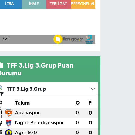
TFF 3.Lig 3.Grup Puan
Durumu
TFF 3.Lig 3.Grup
#
Takım
O
P
1
Adanaspor
0
0
2
Niğde Belediyesispor
0
0
3
Ağrı 1970
0
0