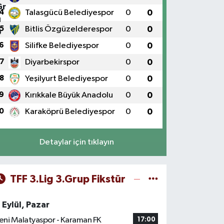
4
Talasgücü Belediyespor
0
0
5
Bitlis Özgüzelderespor
0
0
6
Silifke Belediyespor
0
0
7
Diyarbekirspor
0
0
8
Yeşilyurt Belediyespor
0
0
9
Kırıkkale Büyük Anadolu
0
0
0
Karaköprü Belediyespor
0
0
Detaylar için tıklayın
TFF 3.Lig 3.Grup Fikstür
 Eylül, Pazar
eni Malatyaspor - Karaman FK
17:00